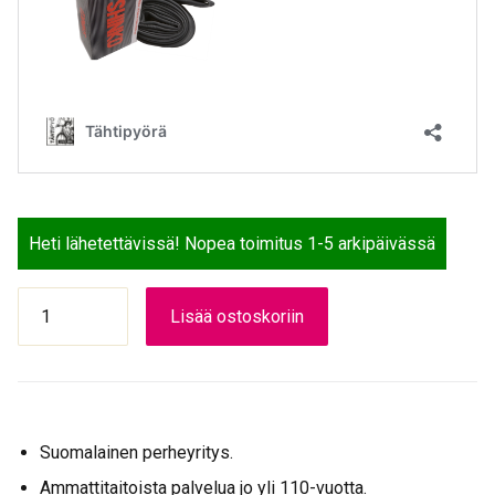
Heti lähetettävissä! Nopea toimitus 1-5 arkipäivässä
SPECTRA
Lisää ostoskoriin
ULKORENGAS
62-
203
MUSTA
CALOS
Suomalainen perheyritys.
määrä
Ammattitaitoista palvelua jo yli 110-vuotta.