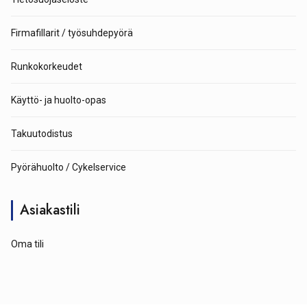
Firmafillarit / työsuhdepyörä
Runkokorkeudet
Käyttö- ja huolto-opas
Takuutodistus
Pyörähuolto / Cykelservice
Asiakastili
Oma tili