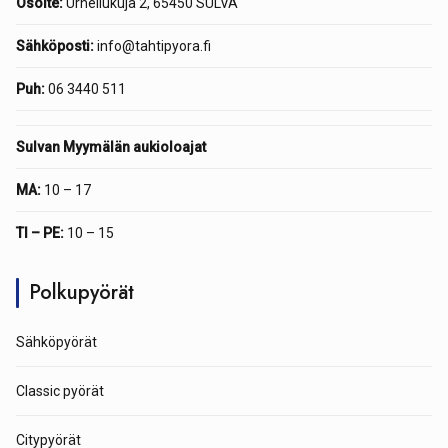
Osoite:
Urheilukuja 2, 65450 SULVA
Sähköposti:
info@tahtipyora.fi
Puh:
06 3440 511
Sulvan Myymälän aukioloajat
MA:
10 – 17
TI – PE:
10 – 15
Polkupyörät
Sähköpyörät
Classic pyörät
Citypyörät