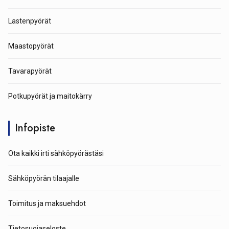
Lastenpyörät
Maastopyörät
Tavarapyörät
Potkupyörät ja maitokärry
Infopiste
Ota kaikki irti sähköpyörästäsi
Sähköpyörän tilaajalle
Toimitus ja maksuehdot
Tietosuojaseloste