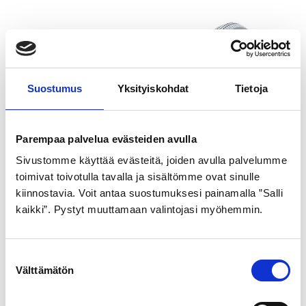
Suostumus
Yksityiskohdat
Tietoja
Parempaa palvelua evästeiden avulla
SCHWALBE
GOLDEN BOY
Sivustomme käyttää evästeitä, joiden avulla palvelumme
ULKORENGAS 40-622
ULKORENGAS 44-484
toimivat toivotulla tavalla ja sisältömme ovat sinulle
MUSTA DELTA CRUISER
HARMAA SR 120
kiinnostavia. Voit antaa suostumuksesi painamalla ”Salli
kaikki”. Pystyt muuttamaan valintojasi myöhemmin.
PLUS pistosuojattu
21,99
€
heijastimella
29,99
€
S
Välttämätön
u
o
s