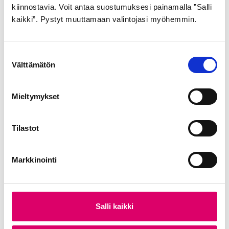
kiinnostavia. Voit antaa suostumuksesi painamalla ”Salli
kaikki”. Pystyt muuttamaan valintojasi myöhemmin.
GOLDEN BOY
S
ULKORENGAS 47-507
Välttämätön
u
MUSTA VALKOINEN
o
SR176
s
Mieltymykset
t
21,99
€
u
m
Tilastot
u
k
Markkinointi
s
e
n
v
Salli kaikki
a
l