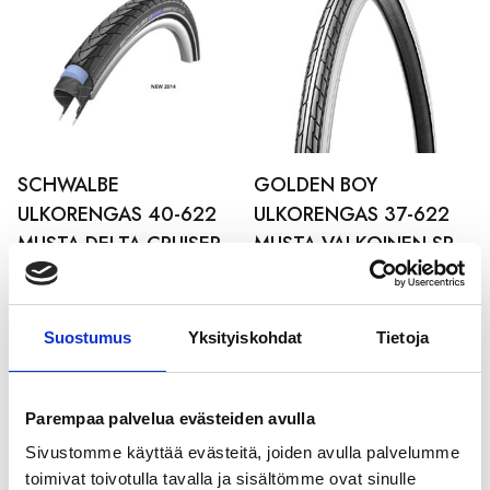
SCHWALBE
GOLDEN BOY
ULKORENGAS 40-622
ULKORENGAS 37-622
MUSTA DELTA CRUISER
MUSTA VALKOINEN SR
PLUS pistosuojattu
099
heijastimella
21,99
€
29,99
€
Suostumus
Yksityiskohdat
Tietoja
Parempaa palvelua evästeiden avulla
Sivustomme käyttää evästeitä, joiden avulla palvelumme
toimivat toivotulla tavalla ja sisältömme ovat sinulle