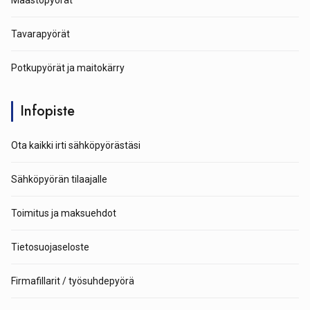
Maastopyörät
Tavarapyörät
Potkupyörät ja maitokärry
Infopiste
Ota kaikki irti sähköpyörästäsi
Sähköpyörän tilaajalle
Toimitus ja maksuehdot
Tietosuojaseloste
Firmafillarit / työsuhdepyörä