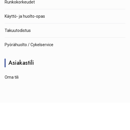
Runkokorkeudet
Käyttö- ja huolto-opas
Takuutodistus
Pyörähuolto / Cykelservice
Asiakastili
Oma tili