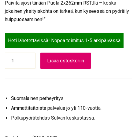
Päivitä ajosi tänään Puola 2x262mm RST:llä – koska
jokainen yksityiskohta on tärkeä, kun kyseessä on pyöräily
huippuosaaminen!”
Heti lähetettävissä! Nopea toimitus 1-5 arkipäivässä
PUOLA
Lisää ostoskoriin
2*262MM
RST
määrä
Suomalainen perheyritys.
Ammattitaitoista palvelua jo yli 110-vuotta.
Polkupyörätehdas Sulvan keskustassa.