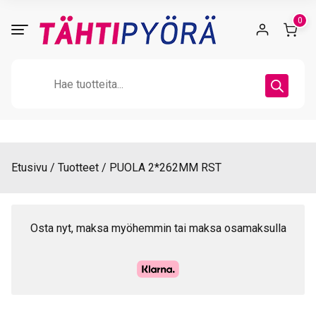
Skip
0
to
content
Products
search
Etusivu
Tuotteet
PUOLA 2*262MM RST
Osta nyt, maksa myöhemmin tai maksa osamaksulla