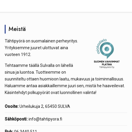
Meistä
Tähtipyörä on suomalainen perheyritys.
Yrityksemme juuret ulottuvat aina
vuoteen 1912.
Tehtaamme täällä Sulvalla on lähellä
sinua ja luontoa. Tuotteemme on
suunniteltu ottaen huomioon laatu, mukavuus ja toiminnallisuus.
Haluamme antaa asiakkaillemme juuri sen, mistä he haaveilevat.
Käsintehdyt polkupyörät ovat luonnollinen valinta!
Osoite:
Urheilukuja 2, 65450 SULVA
Sähköposti:
info@tahtipyora.fi
Puh:
06 3440 511