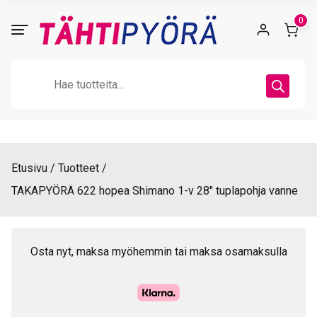
Skip
0
to
content
Products
search
Etusivu
Tuotteet
TAKAPYÖRÄ 622 hopea Shimano 1-v 28″ tuplapohja vanne
Osta nyt, maksa myöhemmin tai maksa osamaksulla