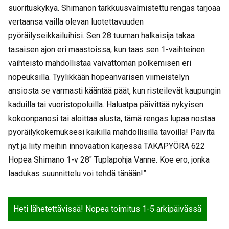
suorituskykyä. Shimanon tarkkuusvalmistettu rengas tarjoaa
vertaansa vailla olevan luotettavuuden
pyöräilyseikkailuihisi. Sen 28 tuuman halkaisija takaa
tasaisen ajon eri maastoissa, kun taas sen 1-vaihteinen
vaihteisto mahdollistaa vaivattoman polkemisen eri
nopeuksilla. Tyylikkään hopeanvärisen viimeistelyn
ansiosta se varmasti kääntää päät, kun risteilevät kaupungin
kaduilla tai vuoristopoluilla. Haluatpa päivittää nykyisen
kokoonpanosi tai aloittaa alusta, tämä rengas lupaa nostaa
pyöräilykokemuksesi kaikilla mahdollisilla tavoilla! Päivitä
nyt ja liity meihin innovaation kärjessä TAKAPYÖRÄ 622
Hopea Shimano 1-v 28″ Tuplapohja Vanne. Koe ero, jonka
laadukas suunnittelu voi tehdä tänään!”
Heti lähetettävissä! Nopea toimitus 1-5 arkipäivässä