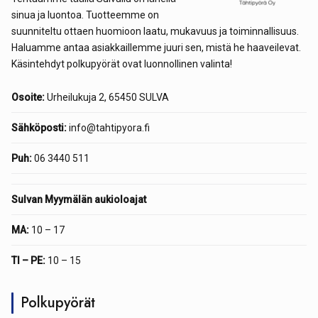
sinua ja luontoa. Tuotteemme on
suunniteltu ottaen huomioon laatu, mukavuus ja toiminnallisuus.
Haluamme antaa asiakkaillemme juuri sen, mistä he haaveilevat.
Käsintehdyt polkupyörät ovat luonnollinen valinta!
Osoite:
Urheilukuja 2, 65450 SULVA
Sähköposti:
info@tahtipyora.fi
Puh:
06 3440 511
Sulvan Myymälän aukioloajat
MA:
10 – 17
TI – PE:
10 – 15
Polkupyörät