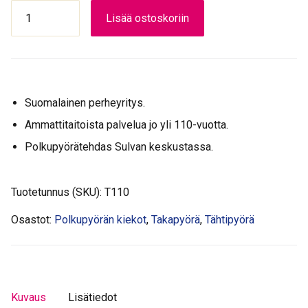
TAKAPYÖRÄ
Lisää ostoskoriin
622
hopea
Shimano
1-
v
Suomalainen perheyritys.
28"
tuplapohja
Ammattitaitoista palvelua jo yli 110-vuotta.
vanne
Polkupyörätehdas Sulvan keskustassa.
määrä
Tuotetunnus (SKU):
T110
Osastot:
Polkupyörän kiekot
,
Takapyörä
,
Tähtipyörä
Kuvaus
Lisätiedot