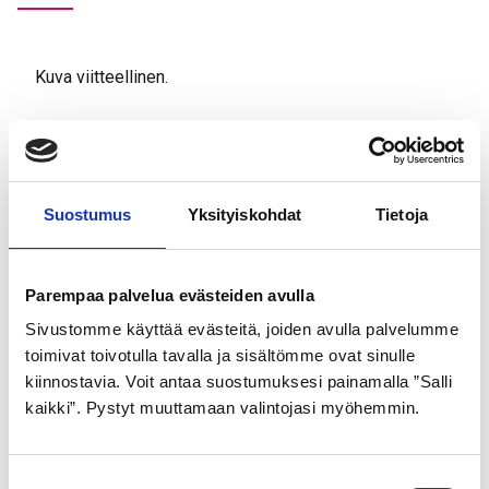
Kuva viitteellinen.
Tutustu myös
Suostumus
Yksityiskohdat
Tietoja
Parempaa palvelua evästeiden avulla
Sivustomme käyttää evästeitä, joiden avulla palvelumme
toimivat toivotulla tavalla ja sisältömme ovat sinulle
kiinnostavia. Voit antaa suostumuksesi painamalla ”Salli
kaikki”. Pystyt muuttamaan valintojasi myöhemmin.
GOLDEN BOY
GOLDEN BOY
S
ULKORENGAS 47-559
ULKORENGAS 54-584