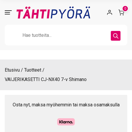
Skip
0
to
content
Products
search
Etusivu
Tuotteet
VAIJERIKASETTI CJ-NX40 7-v Shimano
Osta nyt, maksa myöhemmin tai maksa osamaksulla