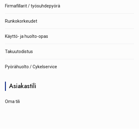
Firmafillarit / työsuhdepyörä
Runkokorkeudet
Käyttö- ja huolto-opas
Takuutodistus
Pyörähuolto / Cykelservice
Asiakastili
Oma tili