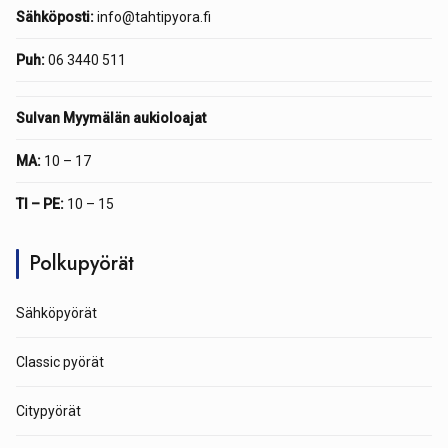
Sähköposti:
info@tahtipyora.fi
Puh:
06 3440 511
Sulvan Myymälän aukioloajat
MA:
10 – 17
TI – PE:
10 – 15
Polkupyörät
Sähköpyörät
Classic pyörät
Citypyörät