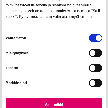
toimivat toivotulla tavalla ja sisältömme ovat sinulle
kiinnostavia. Voit antaa suostumuksesi painamalla ”Salli
kaikki”. Pystyt muuttamaan valintojasi myöhemmin.
S
GOLDEN BOY
Välttämätön
u
ULKORENGAS 40-622
o
MUSTA VALKOINEN SR
s
Mieltymykset
176
t
u
21,99
€
m
Tilastot
u
k
Markkinointi
s
e
n
v
Salli kaikki