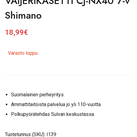
VAIJERIKASETTI CJ-NX40 7-v
Shimano
18,99
€
Varasto loppu
Suomalainen perheyritys.
Ammattitaitoista palvelua jo yli 110-vuotta.
Polkupyörätehdas Sulvan keskustassa.
Tuotetunnus (SKU):
I139