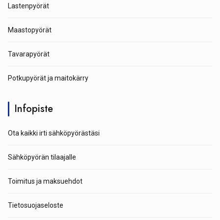
Lastenpyörät
Maastopyörät
Tavarapyörät
Potkupyörät ja maitokärry
Infopiste
Ota kaikki irti sähköpyörästäsi
Sähköpyörän tilaajalle
Toimitus ja maksuehdot
Tietosuojaseloste