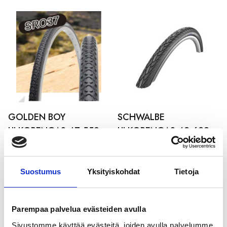
GOLDEN BOY
SCHWALBE
ULKORENGAS 47-559
ULKORENGAS 42-622
MUSTA SR037
MUSTA ROAD CRUISER
pistosuojattu
21,99
€
heijastimella
Suostumus
Yksityiskohdat
Tietoja
22,99
€
Parempaa palvelua evästeiden avulla
Sivustomme käyttää evästeitä, joiden avulla palvelumme