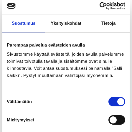
Suostumus
Yksityiskohdat
Tietoja
Parempaa palvelua evästeiden avulla
Sivustomme käyttää evästeitä, joiden avulla palvelumme
GOLDEN BOY
SCHWALBE
toimivat toivotulla tavalla ja sisältömme ovat sinulle
kiinnostavia. Voit antaa suostumuksesi painamalla ”Salli
ULKORENGAS 44-484
ULKORENGAS 42-622
kaikki”. Pystyt muuttamaan valintojasi myöhemmin.
HARMAA SR 120
MUSTA LAND CRUISER
pistosuojattu
21,99
€
22,99
€
S
Välttämätön
u
o
s
Mieltymykset
t
u