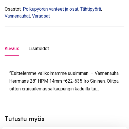
Osastot:
Polkupyörän vanteet ja osat
,
Tähtipyörä
,
Vannenauhat
,
Varaosat
Kuvaus
Lisätiedot
”Esittelemme valikoimamme uusimman – Vannenauha
Herrmans 28″ HPM 14mm *622-635 Iro Sininen. Olitpa
sitten cruisailemassa kaupungin kaduilla tai…
Tutustu myös