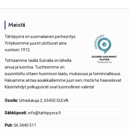
Meistä
Tähtipyörä on suomalainen perheyritys.
Yrityksemme juuret ulottuvat aina
vuoteen 1912.
Tehtaamme täällä Sulvalla on lähellä
sinua ja luontoa. Tuotteemme on
suunniteltu ottaen huomioon laatu, mukavuus ja toiminnallisuus.
Haluamme antaa asiakkaillemme juuri sen, mistä he haaveilevat.
Käsintehdyt polkupyörät ovat luonnollinen valinta!
Osoite:
Urheilukuja 2, 65450 SULVA
Sähköposti:
info@tahtipyora.fi
Puh:
06 3440 511