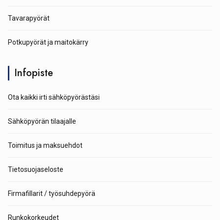
Tavarapyörät
Potkupyörät ja maitokärry
Infopiste
Ota kaikki irti sähköpyörästäsi
Sähköpyörän tilaajalle
Toimitus ja maksuehdot
Tietosuojaseloste
Firmafillarit / työsuhdepyörä
Runkokorkeudet