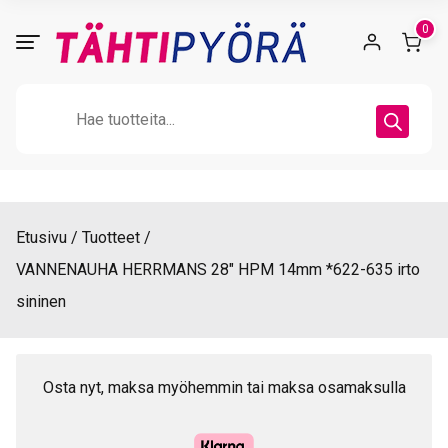
Skip
0
to
content
Products
search
Etusivu
Tuotteet
VANNENAUHA HERRMANS 28″ HPM 14mm *622-635 irto
sininen
Osta nyt, maksa myöhemmin tai maksa osamaksulla