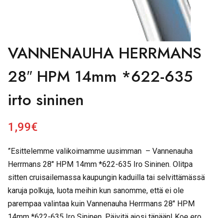
VANNENAUHA HERRMANS
28″ HPM 14mm *622-635
irto sininen
1,99
€
”Esittelemme valikoimamme uusimman – Vannenauha
Herrmans 28″ HPM 14mm *622-635 Iro Sininen. Olitpa
sitten cruisailemassa kaupungin kaduilla tai selvittämässä
karuja polkuja, luota meihin kun sanomme, että ei ole
parempaa valintaa kuin Vannenauha Herrmans 28″ HPM
14mm *622-635 Iro Sininen. Päivitä ajosi tänään! Koe ero,