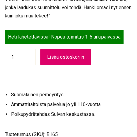
jonka laadukas suunnittelu voi tehdä. Hanki omasi nyt ennen
kuin joku muu tekee!”
Heti lähetettävissä! Nopea toimitus 1-5 arkipäivässä
VANNENAUHA
Lisää ostoskoriin
HERRMANS
28"
HPM
14mm
*622-
Suomalainen perheyritys.
635
irto
Ammattitaitoista palvelua jo yli 110-vuotta.
sininen
Polkupyörätehdas Sulvan keskustassa.
määrä
Tuotetunnus (SKU):
B165