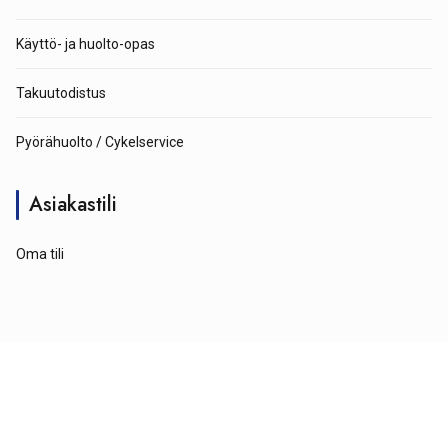
Käyttö- ja huolto-opas
Takuutodistus
Pyörähuolto / Cykelservice
Asiakastili
Oma tili