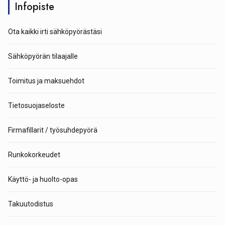
Infopiste
Ota kaikki irti sähköpyörästäsi
Sähköpyörän tilaajalle
Toimitus ja maksuehdot
Tietosuojaseloste
Firmafillarit / työsuhdepyörä
Runkokorkeudet
Käyttö- ja huolto-opas
Takuutodistus