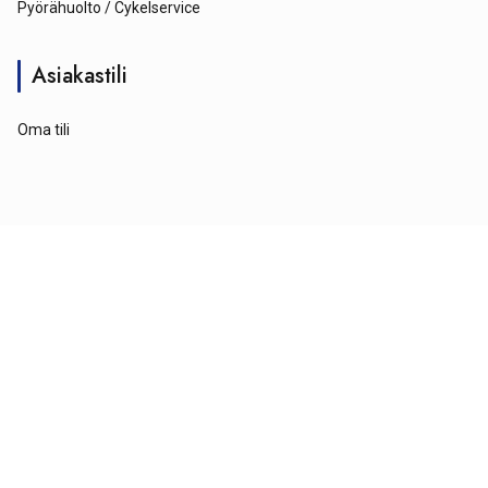
Pyörähuolto / Cykelservice
Asiakastili
Oma tili
© Tähtipyörä 2026