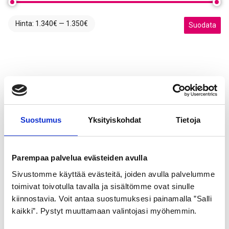
Hinta:
1.340€
—
1.350€
Minimihinta
Maksimihint
Suodata
Suostumus
Yksityiskohdat
Tietoja
Parempaa palvelua evästeiden avulla
Sivustomme käyttää evästeitä, joiden avulla palvelumme
toimivat toivotulla tavalla ja sisältömme ovat sinulle
kiinnostavia. Voit antaa suostumuksesi painamalla ”Salli
kaikki”. Pystyt muuttamaan valintojasi myöhemmin.