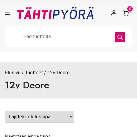
Skip
0
to
content
Products
search
Etusivu
Tuotteet
12v Deore
12v Deore
Näytetään ainoa tulos