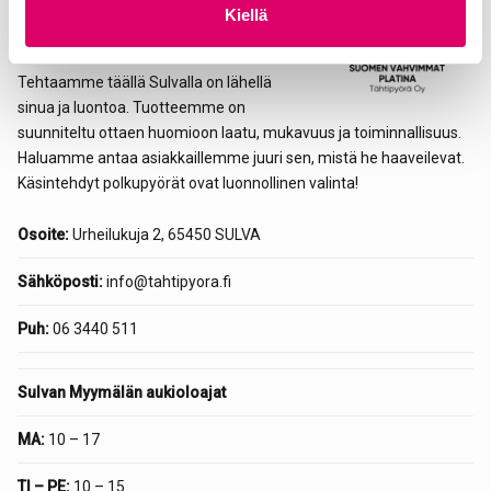
Kiellä
Yrityksemme juuret ulottuvat aina
a
vuoteen 1912.
Tehtaamme täällä Sulvalla on lähellä
sinua ja luontoa. Tuotteemme on
suunniteltu ottaen huomioon laatu, mukavuus ja toiminnallisuus.
Haluamme antaa asiakkaillemme juuri sen, mistä he haaveilevat.
Käsintehdyt polkupyörät ovat luonnollinen valinta!
Osoite:
Urheilukuja 2, 65450 SULVA
Sähköposti:
info@tahtipyora.fi
Puh:
06 3440 511
Sulvan Myymälän aukioloajat
MA:
10 – 17
TI – PE:
10 – 15