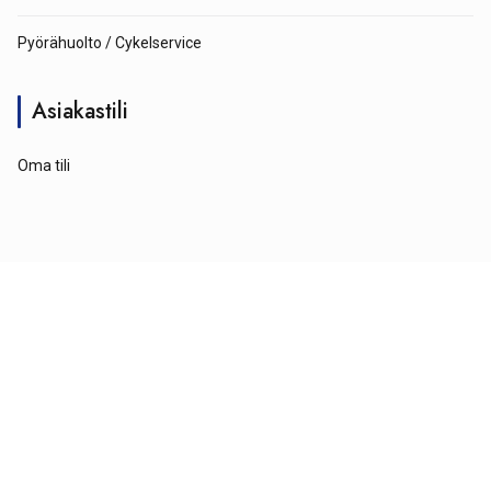
Pyörähuolto / Cykelservice
Asiakastili
Oma tili
© Tähtipyörä 2026