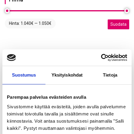
Hinta:
1.040€
—
1.050€
Minimihinta
Maksimihint
Suodata
Suostumus
Yksityiskohdat
Tietoja
Parempaa palvelua evästeiden avulla
Sivustomme käyttää evästeitä, joiden avulla palvelumme
toimivat toivotulla tavalla ja sisältömme ovat sinulle
kiinnostavia. Voit antaa suostumuksesi painamalla ”Salli
kaikki”. Pystyt muuttamaan valintojasi myöhemmin.