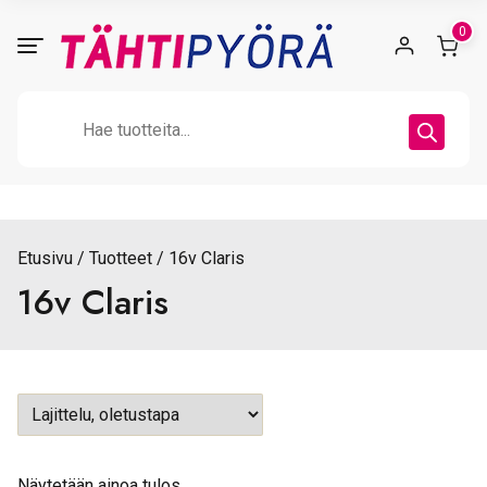
Skip
0
to
content
Products
search
Etusivu
Tuotteet
16v Claris
16v Claris
Näytetään ainoa tulos