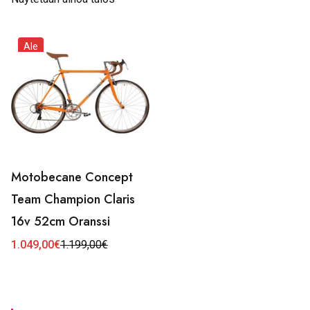
Ale
Motobecane Concept
Team Champion Claris
16v 52cm Oranssi
1.049,00
€
1.199,00
€
Alkuperäinen
Nykyinen
hinta
hinta
oli:
on:
1.199,00€.
1.049,00€.