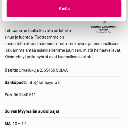
t
Tähtipyörä on suomalainen perheyritys.
Kiellä
a
Yrityksemme juuret ulottuvat aina
vuoteen 1912.
Tehtaamme täällä Sulvalla on lähellä
sinua ja luontoa. Tuotteemme on
suunniteltu ottaen huomioon laatu, mukavuus ja toiminnallisuus.
Haluamme antaa asiakkaillemme juuri sen, mistä he haaveilevat.
Käsintehdyt polkupyörät ovat luonnollinen valinta!
Osoite:
Urheilukuja 2, 65450 SULVA
Sähköposti:
info@tahtipyora.fi
Puh:
06 3440 511
Sulvan Myymälän aukioloajat
MA:
10 – 17