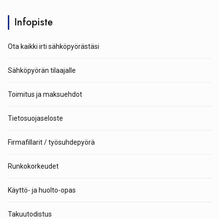
Infopiste
Ota kaikki irti sähköpyörästäsi
Sähköpyörän tilaajalle
Toimitus ja maksuehdot
Tietosuojaseloste
Firmafillarit / työsuhdepyörä
Runkokorkeudet
Käyttö- ja huolto-opas
Takuutodistus