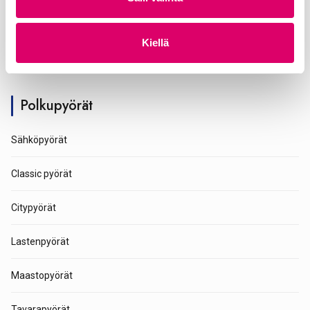
Sulvan Myymälän aukioloajat
n
t
MA:
10 – 17
Kiellä
a
TI – PE:
10 – 15
Polkupyörät
Sähköpyörät
Classic pyörät
Citypyörät
Lastenpyörät
Maastopyörät
Tavarapyörät