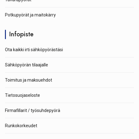
Potkupyörät ja maitokärry
Infopiste
Ota kaikki irti sähköpyörästäsi
Sähköpyörän tilaajalle
Toimitus ja maksuehdot
Tietosuojaseloste
Firmafillarit / työsuhdepyörä
Runkokorkeudet