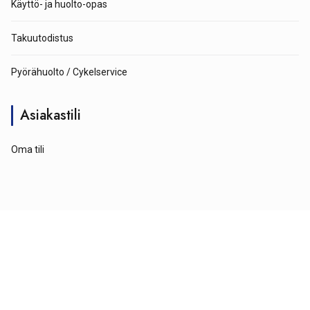
Käyttö- ja huolto-opas
Takuutodistus
Pyörähuolto / Cykelservice
Asiakastili
Oma tili