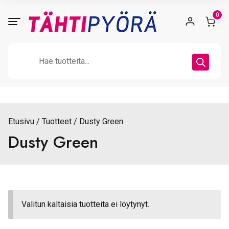
Skip
0
to
content
Products
search
Etusivu
Tuotteet
Dusty Green
Dusty Green
Valitun kaltaisia tuotteita ei löytynyt.