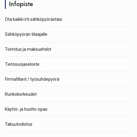
Infopiste
Ota kaikki irti sähköpyörästäsi
Sähköpyörän tilaajalle
Toimitus ja maksuehdot
Tietosuojaseloste
Firmafillarit / työsuhdepyörä
Runkokorkeudet
Käyttö- ja huolto-opas
Takuutodistus