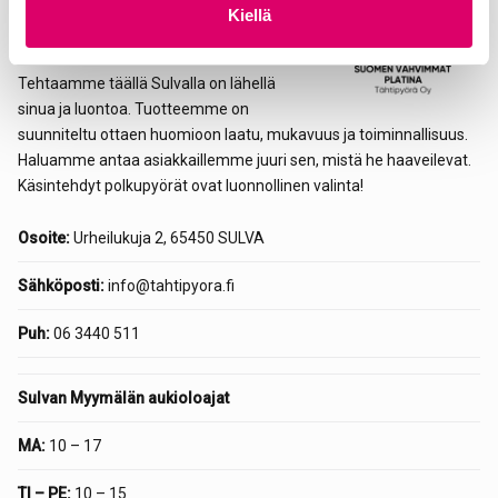
Kiellä
Yrityksemme juuret ulottuvat aina
a
vuoteen 1912.
Tehtaamme täällä Sulvalla on lähellä
sinua ja luontoa. Tuotteemme on
suunniteltu ottaen huomioon laatu, mukavuus ja toiminnallisuus.
Haluamme antaa asiakkaillemme juuri sen, mistä he haaveilevat.
Käsintehdyt polkupyörät ovat luonnollinen valinta!
Osoite:
Urheilukuja 2, 65450 SULVA
Sähköposti:
info@tahtipyora.fi
Puh:
06 3440 511
Sulvan Myymälän aukioloajat
MA:
10 – 17
TI – PE:
10 – 15