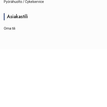
Pyörähuolto / Cykelservice
Asiakastili
Oma tili
© Tähtipyörä 2026