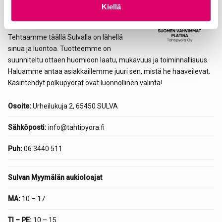
Kiellä
Yrityksemme juuret ulottuvat aina
a
vuoteen 1912.
Tehtaamme täällä Sulvalla on lähellä
sinua ja luontoa. Tuotteemme on
suunniteltu ottaen huomioon laatu, mukavuus ja toiminnallisuus.
Haluamme antaa asiakkaillemme juuri sen, mistä he haaveilevat.
Käsintehdyt polkupyörät ovat luonnollinen valinta!
Osoite:
Urheilukuja 2, 65450 SULVA
Sähköposti:
info@tahtipyora.fi
Puh:
06 3440 511
Sulvan Myymälän aukioloajat
MA:
10 – 17
TI – PE:
10 – 15