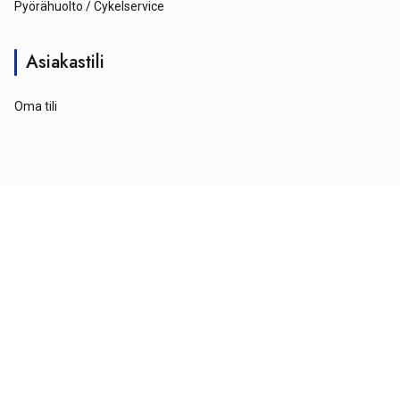
Pyörähuolto / Cykelservice
Asiakastili
Oma tili
© Tähtipyörä 2026