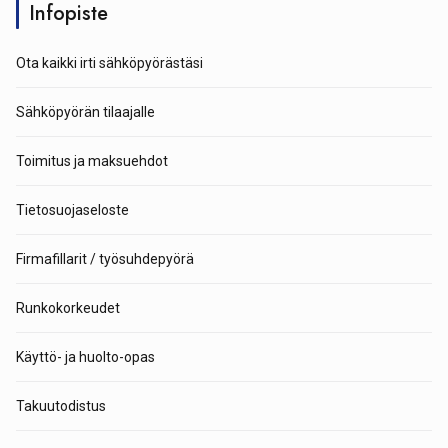
Infopiste
Ota kaikki irti sähköpyörästäsi
Sähköpyörän tilaajalle
Toimitus ja maksuehdot
Tietosuojaseloste
Firmafillarit / työsuhdepyörä
Runkokorkeudet
Käyttö- ja huolto-opas
Takuutodistus