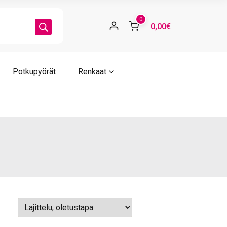
0
0,00€
Potkupyörät
Renkaat