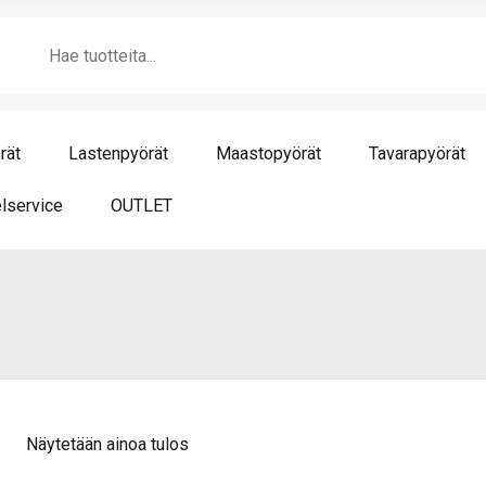
Products
search
rät
Lastenpyörät
Maastopyörät
Tavarapyörät
lservice
OUTLET
Näytetään ainoa tulos