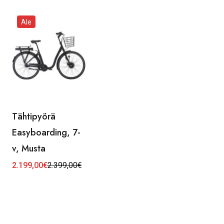
Ale
Tähtipyörä
Easyboarding, 7-
v, Musta
2.199,00
€
2.399,00
€
Alkuperäinen
Nykyinen
hinta
hinta
oli:
on:
2.399,00€.
2.199,00€.