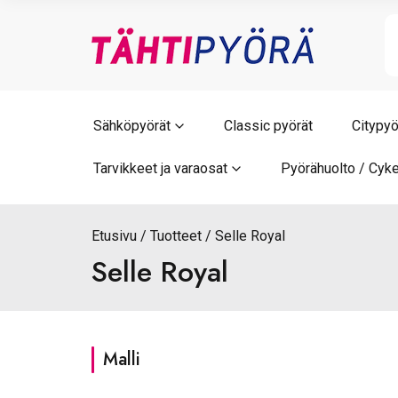
Skip
to
content
Sähköpyörät
Classic pyörät
Citypyö
Tarvikkeet ja varaosat
Pyörähuolto / Cyke
Etusivu
Tuotteet
Selle Royal
Selle Royal
Malli