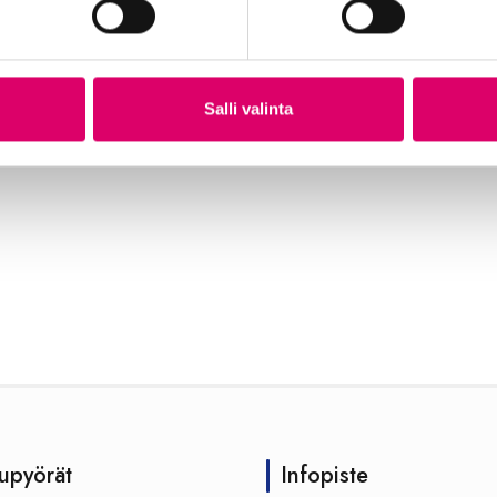
Salli valinta
upyörät
Infopiste