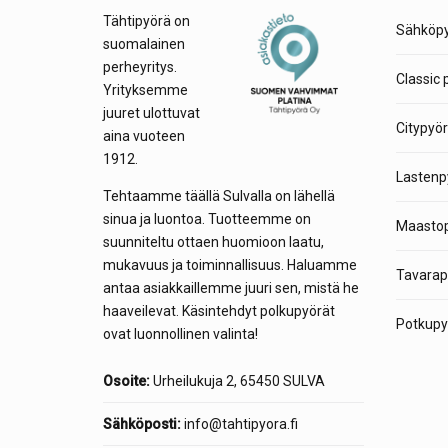
Tähtipyörä on
Sähköpy
suomalainen
perheyritys.
Classic 
Yrityksemme
juuret ulottuvat
Citypyör
aina vuoteen
1912.
Lastenp
Tehtaamme täällä Sulvalla on lähellä
sinua ja luontoa. Tuotteemme on
Maastop
suunniteltu ottaen huomioon laatu,
mukavuus ja toiminnallisuus. Haluamme
Tavarap
antaa asiakkaillemme juuri sen, mistä he
haaveilevat. Käsintehdyt polkupyörät
Potkupyö
ovat luonnollinen valinta!
Osoite:
Urheilukuja 2, 65450 SULVA
Sähköposti:
info@tahtipyora.fi