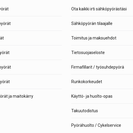
örät
Ota kaikki irti sähköpyörästäsi
pyörät
Sähköpyörän tilaajalle
ät
Toimitus ja maksuehdot
yörät
Tietosuojaseloste
yörät
Firmafillarit / työsuhdepyörä
yörät
Runkokorkeudet
rät ja maitokärry
Käyttö- ja huolto-opas
Takuutodistus
Pyörähuolto / Cykelservice