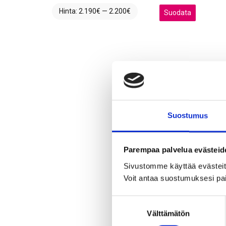
Hinta:
2.190€
—
2.200€
Minimihinta
Maksimihinta
Suodata
Suostumus
Parempaa palvelua evästeid
Sivustomme käyttää evästeitä,
Voit antaa suostumuksesi pai
S
Välttämätön
u
o