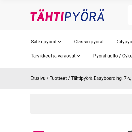
Skip
to
content
Sähköpyörät
Classic pyörät
Citypyö
Tarvikkeet ja varaosat
Pyörähuolto / Cyke
Etusivu
Tuotteet
Tähtipyörä Easyboarding, 7-v