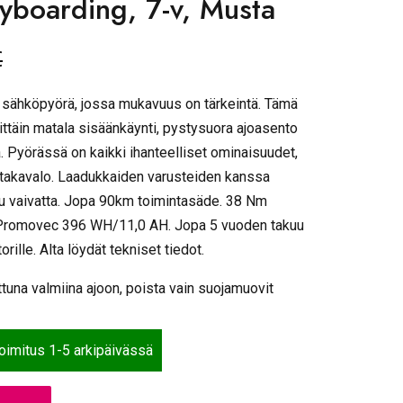
yboarding, 7-v, Musta
€
 sähköpyörä, jossa mukavuus on tärkeintä. Tämä
rittäin matala sisäänkäynti, pystysuora ajoasento
. Pyörässä on kaikki ihanteelliset ominaisuudet,
ja takavalo. Laadukkaiden varusteiden kanssa
u vaivatta. Jopa 90km toimintasäde. 38 Nm
Promovec 396 WH/11,0 AH. Jopa 5 vuoden takuu
rille. Alta löydät tekniset tiedot.
tuna valmiina ajoon, poista vain suojamuovit
toimitus 1-5 arkipäivässä