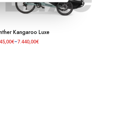
nther Kangaroo Luxe
lä
tteella
45,00
€
–
7.440,00
€
taluokka:
45,00€
eampi
40,00€
nnelma.
t
dä
innat
tteen
lla.