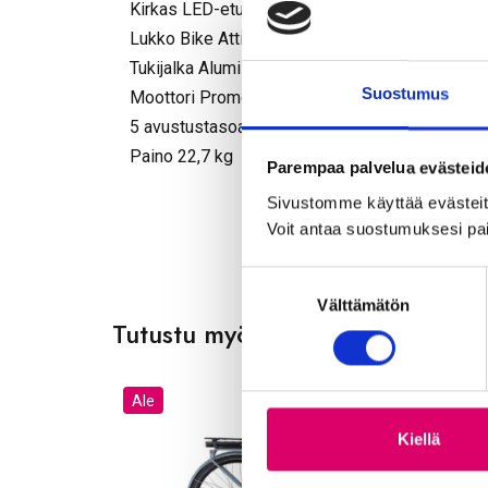
Kirkas LED-etuvalo ja akkuun integroitu diodi-t
Lukko Bike Attitude musta
Tukijalka Alumiini musta
Suostumus
Moottori Promovec 38Nm etunapamoottori
5 avustustasoa
Paino 22,7 kg
Parempaa palvelua evästeid
Sivustomme käyttää evästeitä,
Voit antaa suostumuksesi pai
S
Välttämätön
u
Tutustu myös
o
s
t
Ale
u
m
Kiellä
u