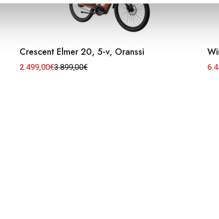
Crescent Elmer 20, 5-v, Oranssi
Wi
Täl
tuo
2.499,00
€
3.899,00
€
6.4
Alkuperäinen
Nykyinen
Hin
on
hinta
hinta
6.4
us
oli:
on:
-
3.899,00€.
2.499,00€.
7.4
muu
Voi
teh
val
tuo
sivu