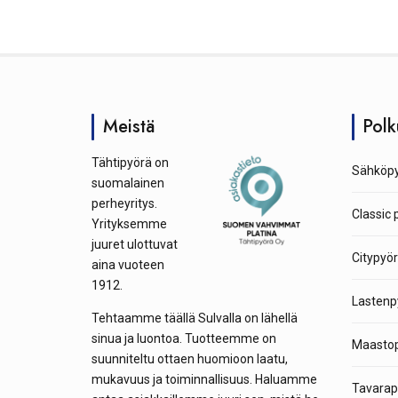
Meistä
Polk
Tähtipyörä on
Sähköpy
suomalainen
perheyritys.
Classic 
Yrityksemme
juuret ulottuvat
Citypyör
aina vuoteen
1912.
Lastenp
Tehtaamme täällä Sulvalla on lähellä
sinua ja luontoa. Tuotteemme on
Maastop
suunniteltu ottaen huomioon laatu,
mukavuus ja toiminnallisuus. Haluamme
Tavarap