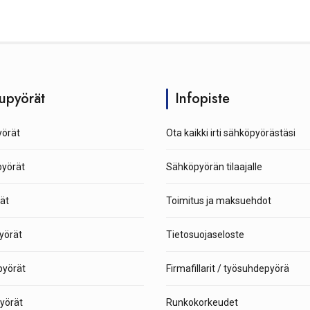
upyörät
Infopiste
örät
Ota kaikki irti sähköpyörästäsi
pyörät
Sähköpyörän tilaajalle
ät
Toimitus ja maksuehdot
yörät
Tietosuojaseloste
yörät
Firmafillarit / työsuhdepyörä
yörät
Runkokorkeudet