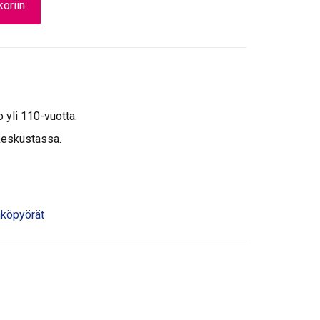
oriin
o yli 110-vuotta.
keskustassa.
köpyörät