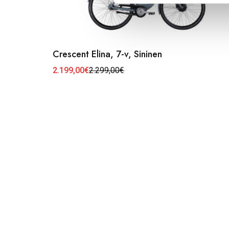
k
s
e
n
v
Crescent Elina, 7-v, Sininen
a
2.199,00
€
2.299,00
€
Alkuperäinen
Nykyinen
l
hinta
hinta
i
oli:
on:
2.299,00€.
2.199,00€.
n
t
a