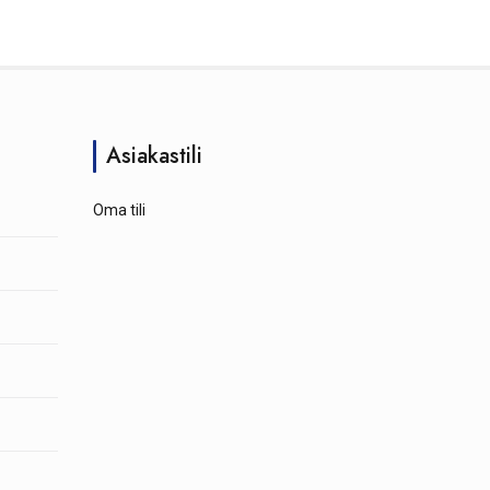
Asiakastili
Oma tili