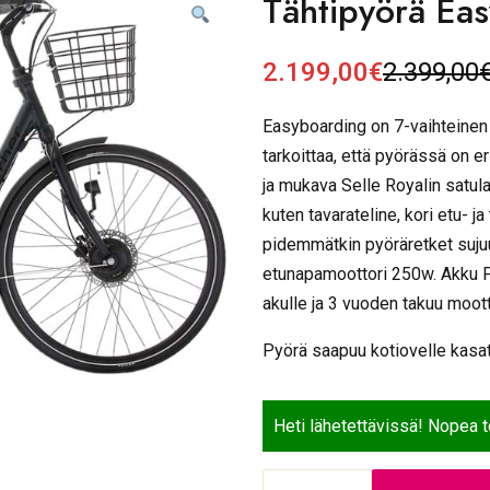
Tähtipyörä Eas
2.199,00
€
2.399,00
A
N
l
y
Easyboarding on 7-vaihteinen
k
k
tarkoittaa, että pyörässä on e
u
y
p
i
ja mukava Selle Royalin satula
e
n
kuten tavarateline, kori etu- 
r
e
pidemmätkin pyöräretket suju
ä
n
etunapamoottori 250w. Akku 
i
h
akulle ja 3 vuoden takuu mootto
n
i
e
n
Pyörä saapuu kotiovelle kasat
n
t
h
a
i
o
Heti lähetettävissä! Nopea 
n
n
t
:
Tähtipyörä