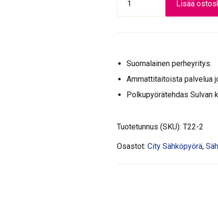
Lisää ostosk
a
2
Easyboarding,
o
.
7-
l
1
v,
i
9
Musta
:
9
määrä
2
,
Suomalainen perheyritys.
.
0
Ammattitaitoista palvelua j
3
0
Polkupyörätehdas Sulvan 
9
€
9
.
,
Tuotetunnus (SKU):
T22-2
0
0
Osastot:
City Sähköpyörä
,
Säh
€
.