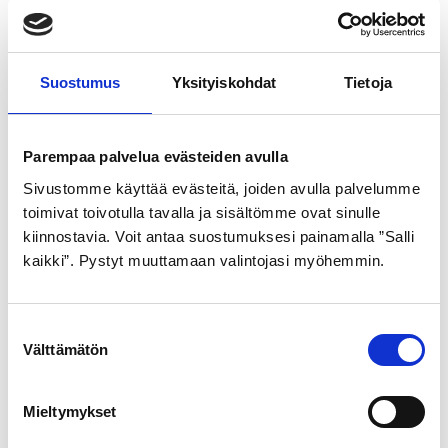
Suostumus
Yksityiskohdat
Tietoja
Tähtipyora Sirius 3v
Winther Cargoo,
Tällä
Parempaa palvelua evästeiden avulla
Musta
tuotteella
5.620,00
€
–
6.615,00
€
Hintaluokka:
5.620,00€
Sivustomme käyttää evästeitä, joiden avulla palvelumme
on
799,00
€
-
toimivat toivotulla tavalla ja sisältömme ovat sinulle
6.615,00€
useampi
kiinnostavia. Voit antaa suostumuksesi painamalla ”Salli
muunnelma.
kaikki”. Pystyt muuttamaan valintojasi myöhemmin.
Voit
tehdä
S
Välttämätön
valinnat
u
o
tuotteen
s
Mieltymykset
sivulla.
t
Winther Kangaroo Lite
Winther Kangaroo Luxe
Tällä
Tällä