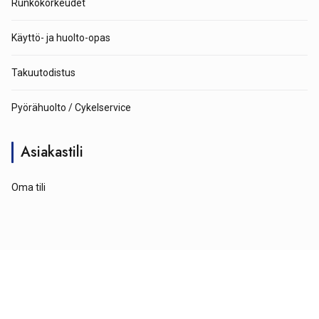
Runkokorkeudet
Käyttö- ja huolto-opas
Takuutodistus
Pyörähuolto / Cykelservice
Asiakastili
Oma tili