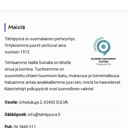
Meistä
Tähtipyörä on suomalainen perheyritys.
Yrityksemme juuret ulottuvat aina
vuoteen 1912.
Tehtaamme täällä Sulvalla on lähellä
sinua ja luontoa. Tuotteemme on
suunniteltu ottaen huomioon laatu, mukavuus ja toiminnallisuus.
Haluamme antaa asiakkaillemme juuri sen, mistä he haaveilevat.
Käsintehdyt polkupyörät ovat luonnollinen valinta!
Osoite:
Urheilukuja 2, 65450 SULVA
Sähköposti:
info@tahtipyora.fi
Puh:
06 3440 511