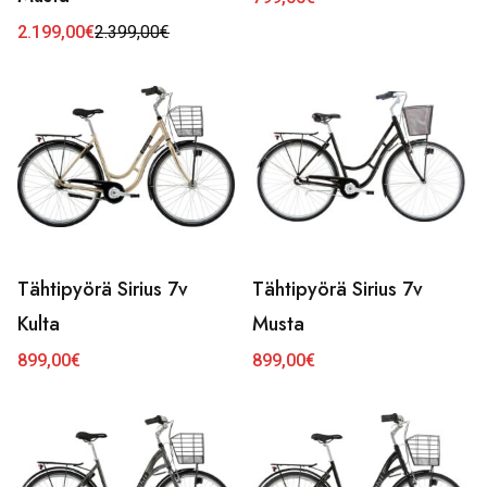
2.199,00
€
2.399,00
€
Alkuperäinen
Nykyinen
hinta
hinta
oli:
on:
2.399,00€.
2.199,00€.
Tähtipyörä Sirius 7v
Tähtipyörä Sirius 7v
Kulta
Musta
899,00
€
899,00
€