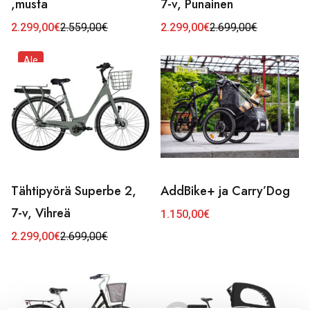
,musta
7-v, Punainen
2.299,00
€
2.559,00
€
2.299,00
€
2.699,00
€
Alkuperäinen
Nykyinen
Alkuperäinen
Nykyinen
hinta
hinta
hinta
hinta
oli:
on:
oli:
on:
Ale
2.559,00€.
2.299,00€.
2.699,00€.
2.299,00€.
Tähtipyörä Superbe 2,
AddBike+ ja Carry’Dog
7-v, Vihreä
1.150,00
€
2.299,00
€
2.699,00
€
Alkuperäinen
Nykyinen
hinta
hinta
oli:
on:
2.699,00€.
2.299,00€.