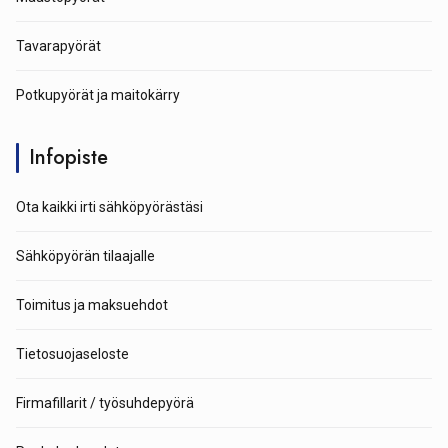
Tavarapyörät
Potkupyörät ja maitokärry
Infopiste
Ota kaikki irti sähköpyörästäsi
Sähköpyörän tilaajalle
Toimitus ja maksuehdot
Tietosuojaseloste
Firmafillarit / työsuhdepyörä