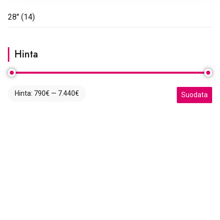
28"
(14)
Hinta
Hinta:
790€
—
7.440€
Minimihinta
Maksimihint
Suodata