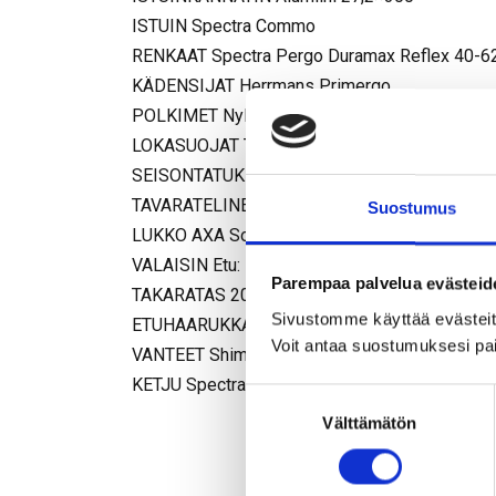
ISTUIN Spectra Commo
RENKAAT Spectra Pergo Duramax Reflex 40-6
KÄDENSIJAT Herrmans Primergo
POLKIMET Nylon, antislip
LOKASUOJAT Teräs
SEISONTATUKI Teräs
TAVARATELINE Alumiini, AVS
Suostumus
LUKKO AXA Solid +
VALAISIN Etu: Diodivalaisin Taka: Diodivalaisin
Parempaa palvelua evästeid
TAKARATAS 20T
Sivustomme käyttää evästeitä,
ETUHAARUKKA High-Tensile teräs
Voit antaa suostumuksesi pai
VANTEET Shimano/Spectra
KETJU Spectra/KMC RB
S
Välttämätön
u
o
s