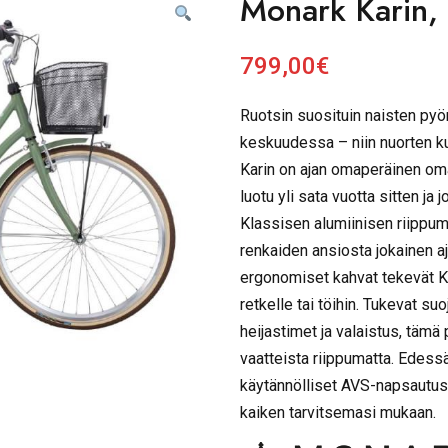
Monark Karin, 
799,00
€
Ruotsin suosituin naisten pyör
keskuudessa – niin nuorten k
Karin on ajan omaperäinen om
luotu yli sata vuotta sitten ja
Klassisen alumiinisen riippuma
renkaiden ansiosta jokainen ajo
ergonomiset kahvat tekevät Kar
retkelle tai töihin. Tukevat suo
heijastimet ja valaistus, tämä
vaatteista riippumatta. Edessä
käytännölliset AVS-napsautuski
kaiken tarvitsemasi mukaan.