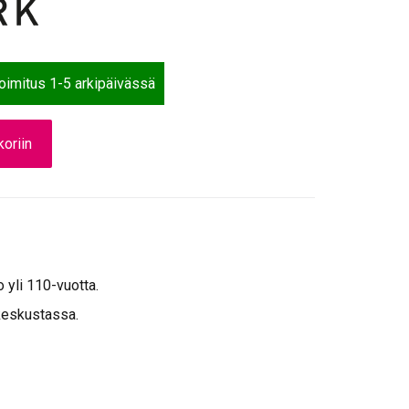
toimitus 1-5 arkipäivässä
oriin
o yli 110-vuotta.
keskustassa.