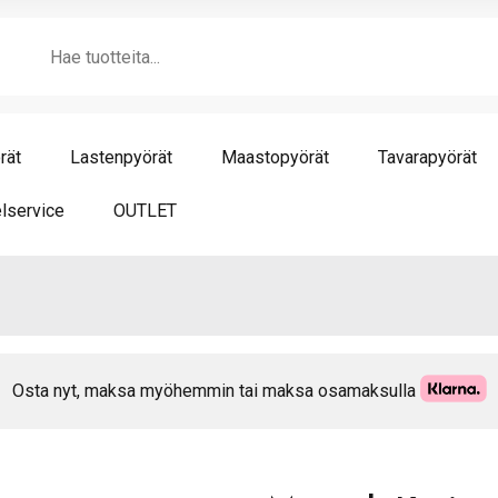
v
Products
Vih
search
mä
rät
Lastenpyörät
Maastopyörät
Tavarapyörät
lservice
OUTLET
Osta nyt, maksa myöhemmin tai maksa osamaksulla