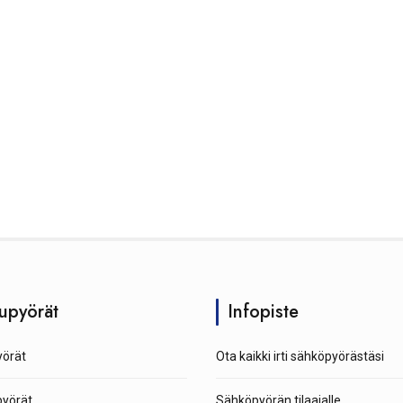
upyörät
Infopiste
örät
Ota kaikki irti sähköpyörästäsi
pyörät
Sähköpyörän tilaajalle