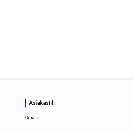
Asiakastili
Oma tili