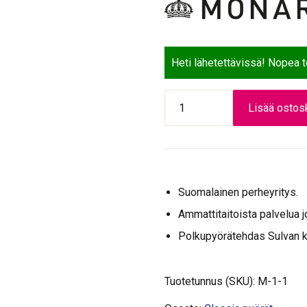
Heti lähetettävissä! Nopea 
Monark
Lisää ostosk
Karin,
3-
v
Vihreä
määrä
Suomalainen perheyritys.
Ammattitaitoista palvelua j
Polkupyörätehdas Sulvan 
Tuotetunnus (SKU):
M-1-1