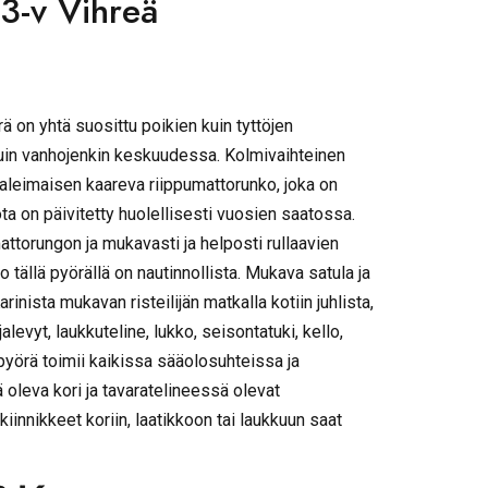
3-v Vihreä
ä on yhtä suosittu poikien kuin tyttöjen
uin vanhojenkin keskuudessa. Kolmivaihteinen
aleimaisen kaareva riippumattorunko, joka on
 jota on päivitetty huolellisesti vuosien saatossa.
ttorungon ja mukavasti ja helposti rullaavien
 tällä pyörällä on nautinnollista. Mukava satula ja
inista mukavan risteilijän matkalla kotiin juhlista,
jalevyt, laukkuteline, lukko, seisontatuki, kello,
 pyörä toimii kaikissa sääolosuhteissa ja
 oleva kori ja tavaratelineessä olevat
innikkeet koriin, laatikkoon tai laukkuun saat