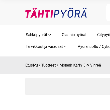
Skip
to
content
Sähköpyörät
Classic pyörät
Citypyö
Tarvikkeet ja varaosat
Pyörähuolto / Cyke
Etusivu
Tuotteet
Monark Karin, 3-v Vihreä