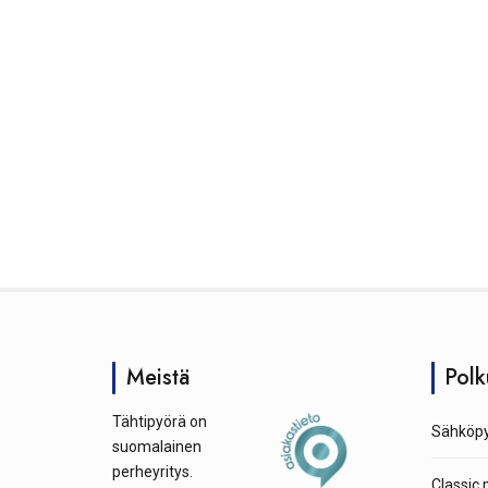
Meistä
Polk
Tähtipyörä on
Sähköpy
suomalainen
perheyritys.
Classic 