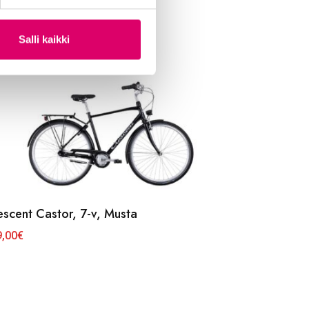
Salli kaikki
escent Castor, 7-v, Musta
9,00
€