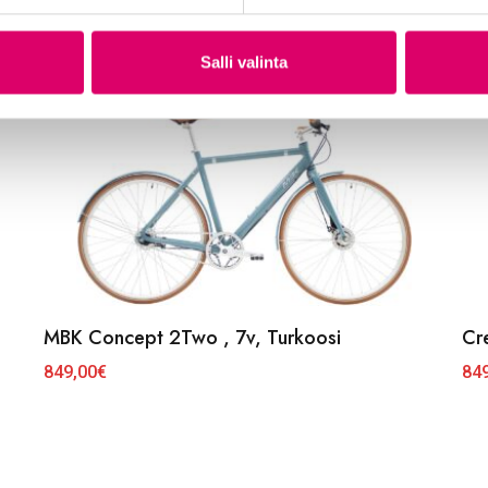
Salli valinta
MBK Concept 2Two , 7v, Turkoosi
Cr
849,00
€
84