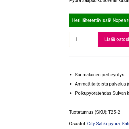
Pyörä saapuu kotiovelle kasat
a
2
o
.
l
2
Heti lähetettävissä! Nopea 
i
9
:
9
Tähtipyörä
2
,
Lisää ostosk
Spirit
.
0
7-
5
0
v
5
€
,musta
9
.
määrä
,
Suomalainen perheyritys.
0
Ammattitaitoista palvelua j
0
€
Polkupyörätehdas Sulvan 
.
Tuotetunnus (SKU):
T25-2
Osastot:
City Sähköpyörä
,
Säh