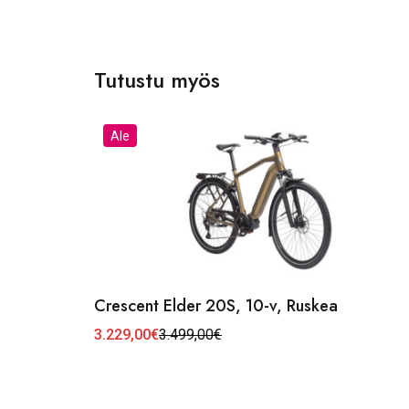
a
Tutustu myös
Ale
Crescent Elder 20S, 10-v, Ruskea
3.229,00
€
3.499,00
€
Alkuperäinen
Nykyinen
hinta
hinta
oli:
on:
3.499,00€.
3.229,00€.