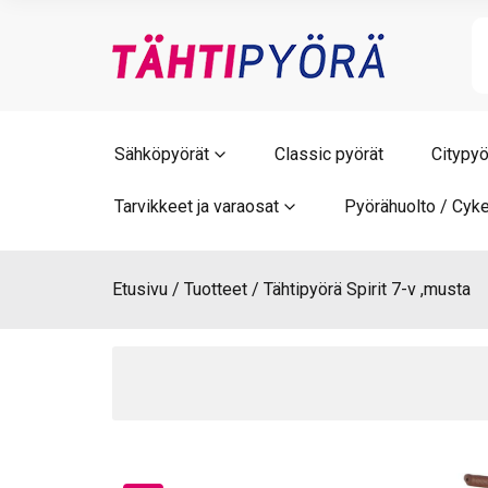
Skip
to
content
Sähköpyörät
Classic pyörät
Citypyö
Tarvikkeet ja varaosat
Pyörähuolto / Cyke
Etusivu
Tuotteet
Tähtipyörä Spirit 7-v ,musta