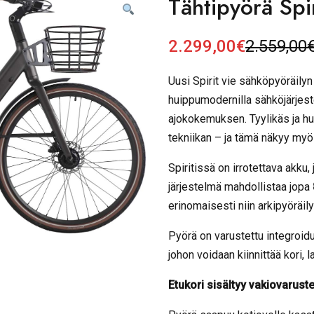
Tähtipyörä Spi
2.299,00
€
2.559,00
A
N
l
y
Uusi Spirit vie sähköpyöräilyn
k
k
huippumodernilla sähköjärjeste
u
y
p
i
ajokokemuksen. Tyylikäs ja 
e
n
tekniikan – ja tämä näkyy my
r
e
Spiritissä on irrotettava akku,
ä
n
i
h
järjestelmä mahdollistaa jopa
n
i
erinomaisesti niin arkipyöräily
e
n
n
t
Pyörä on varustettu integroidui
h
a
johon voidaan kiinnittää kori, 
i
o
Etukori sisältyy vakiovarust
n
n
t
: