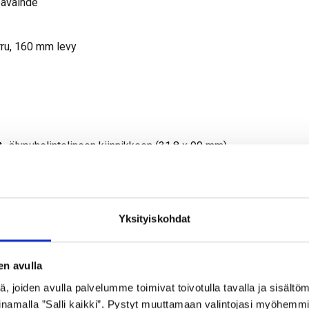
pavaihde
rru, 160 mm levy
 -älypuhelintelineen kiinnikkeen (31,8 x 90 mm)
, tummanruskea
Yksityiskohdat
en avulla
 joiden avulla palvelumme toimivat toivotulla tavalla ja sisältöm
namalla ”Salli kaikki”. Pystyt muuttamaan valintojasi myöhemmi