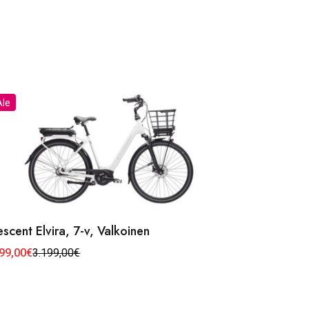
Ale
scent Elvira, 7-v, Valkoinen
99,00
€
3.199,00
€
uperäinen
kyinen
ta
ta
99,00€.
99,00€.