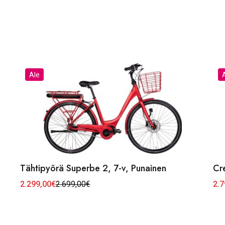
Ale
Tähtipyörä Superbe 2, 7-v, Punainen
Cre
2.299,00
€
2.699,00
€
2.7
Alkuperäinen
Nykyinen
Alk
Ny
hinta
hinta
hin
hin
oli:
on:
oli:
on:
2.699,00€.
2.299,00€.
3.1
2.7