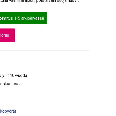
tuna valmiina ajoon, poista vain suojamuovit
toimitus 1-5 arkipäivässä
oriin
o yli 110-vuotta.
keskustassa.
köpyörät