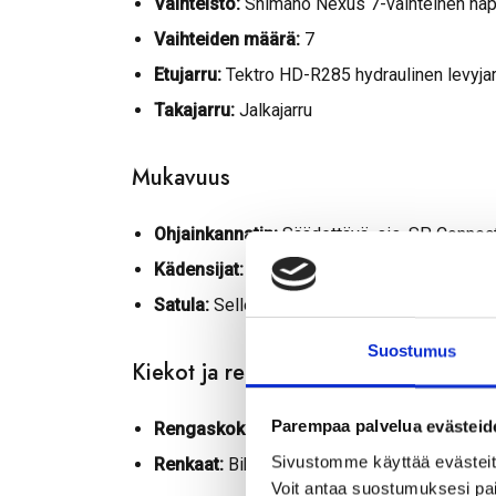
Vaihteisto:
Shimano Nexus 7-vaihteinen na
Vaihteiden määrä:
7
Etujarru:
Tektro HD-R285 hydraulinen levyja
Takajarru:
Jalkajarru
Mukavuus
Ohjainkannatin:
Säädettävä, sis. SP Connect
Kädensijat:
ruskea
Satula:
Selle Royal Explora Moderate Wide
Suostumus
Kiekot ja renkaat
Parempaa palvelua evästeid
Rengaskoko:
28” (700C)
Sivustomme käyttää evästeitä,
Renkaat:
Bike Attitude Fiberbelt 700x47C
Voit antaa suostumuksesi pai