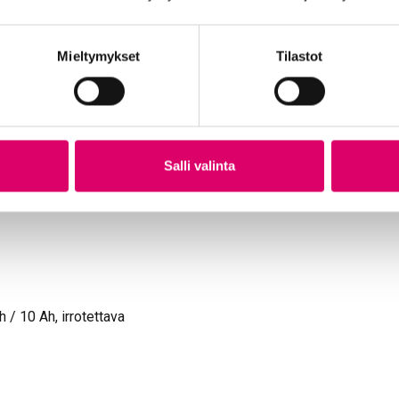
Mieltymykset
Tilastot
lmällä
Salli valinta
/ 10 Ah, irrotettava