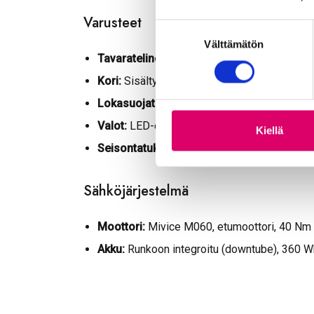
Varusteet
S
Välttämätön
u
Tavarateline:
AtranVelo Delta AVS+ -järjeste
o
s
Kori:
Sisältyy
t
Lokasuojat:
Musta alumiini
u
Valot:
LED-etu- ja takavalo
m
Kiellä
u
Seisontatuki:
Musta alumiini
k
s
Sähköjärjestelmä
e
n
Moottori:
Mivice M060, etumoottori, 40 Nm
v
a
Akku:
Runkoon integroitu (downtube), 360 Wh 
l
i
n
t