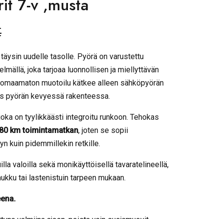
rit 7-v ,musta
€
 täysin uudelle tasolle. Pyörä on varustettu
lmällä, joka tarjoaa luonnollisen ja miellyttävän
huomaamaton muotoilu kätkee alleen sähköpyörän
ös pyörän kevyessä rakenteessa.
 joka on tyylikkäästi integroitu runkoon. Tehokas
80 km toimintamatkan
, joten se sopii
yn kuin pidemmillekin retkille.
lla valoilla sekä monikäyttöisellä tavaratelineellä,
laukku tai lastenistuin tarpeen mukaan.
eena.