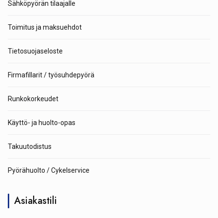
Sähköpyörän tilaajalle
Toimitus ja maksuehdot
Tietosuojaseloste
Firmafillarit / työsuhdepyörä
Runkokorkeudet
Käyttö- ja huolto-opas
Takuutodistus
Pyörähuolto / Cykelservice
Asiakastili