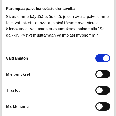
Parempaa palvelua evästeiden avulla
Sivustomme käyttää evästeitä, joiden avulla palvelumme
toimivat toivotulla tavalla ja sisältömme ovat sinulle
kiinnostavia. Voit antaa suostumuksesi painamalla ”Salli
kaikki”. Pystyt muuttamaan valintojasi myöhemmin.
S
Välttämätön
u
o
s
Mieltymykset
t
u
m
Tilastot
u
k
Markkinointi
s
e