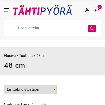
Skip
0
to
content
Products
search
Etusivu
Tuotteet
48 cm
48 cm
Näytetään kaikki 4 tulosta