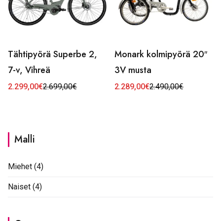
Tähtipyörä Superbe 2,
Monark kolmipyörä 20″
7-v, Vihreä
3V musta
2.299,00
€
2.699,00
€
2.289,00
€
2.490,00
€
Alkuperäinen
Nykyinen
Alkuperäinen
Nykyinen
hinta
hinta
hinta
hinta
oli:
on:
oli:
on:
2.699,00€.
2.299,00€.
2.490,00€.
2.289,00€.
Malli
Miehet
(4)
Naiset
(4)