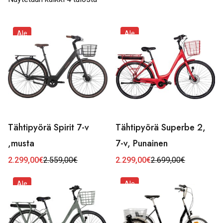
Ale
Ale
Tähtipyörä Spirit 7-v
Tähtipyörä Superbe 2,
,musta
7-v, Punainen
2.299,00
€
2.559,00
€
2.299,00
€
2.699,00
€
Alkuperäinen
Nykyinen
Alkuperäinen
Nykyinen
hinta
hinta
hinta
hinta
oli:
on:
oli:
on:
Ale
Ale
2.559,00€.
2.299,00€.
2.699,00€.
2.299,00€.