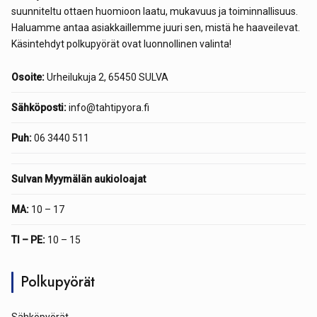
suunniteltu ottaen huomioon laatu, mukavuus ja toiminnallisuus.
Haluamme antaa asiakkaillemme juuri sen, mistä he haaveilevat.
Käsintehdyt polkupyörät ovat luonnollinen valinta!
Osoite:
Urheilukuja 2, 65450 SULVA
Sähköposti:
info@tahtipyora.fi
Puh:
06 3440 511
Sulvan Myymälän aukioloajat
MA:
10 – 17
TI – PE:
10 – 15
Polkupyörät