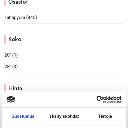
Osastot
Tähtipyörä
(440)
Koko
20"
(1)
28"
(3)
Hinta
Hinta:
2.280€
—
2.300€
Minimihinta
Maksimihint
Suodata
Suostumus
Yksityiskohdat
Tietoja