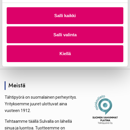
n
v
Salli kaikki
a
l
i
Salli valinta
n
t
Kiellä
a
Meistä
Tähtipyörä on suomalainen perheyritys.
Yrityksemme juuret ulottuvat aina
vuoteen 1912.
Tehtaamme täällä Sulvalla on lähellä
sinua ja luontoa. Tuotteemme on