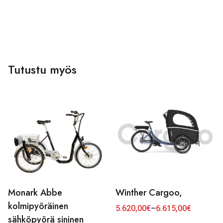
Tutustu myös
Monark Abbe
Winther Cargoo,
Tällä
tuotteella
kolmipyöräinen
5.620,00
€
–
6.615,00
€
Hintaluokka:
on
sähköpyörä sininen
5.620,00€