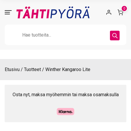
Skip
0
to
content
Products
search
Etusivu
Tuotteet
Winther Kangaroo Lite
Osta nyt, maksa myöhemmin tai maksa osamaksulla