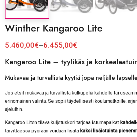
Winther Kangaroo Lite
5.460,00
€
–
6.455,00
€
H
i
Kangaroo Lite – tyylikäs ja korkealaatui
n
t
Mukavaa ja turvallista kyytiä jopa neljälle lapsell
a
l
u
Jos etsit mukavaa ja turvallista kulkupeliä kahdelle tai useam
o
erinomainen valinta. Se sopii täydellisesti koulumatkoille, arjen
k
ajeluihin.
k
a
Kangaroo Liten tilava kuljetuskori tarjoaa istumapaikat
kahdell
:
tarvittaessa pyörään voidaan lisätä
kaksi lisäistuinta pienemm
5