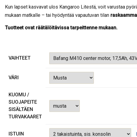
.
Kun lapset kasvavat ulos Kangaroo Litestä, voit varustaa pyö
4
mukaan matkalle – tai hyödyntää vapautuvan tilan
raskaamman
6
0
Tuotteet ovat räätälöitävissa tarpeittenne mukaan.
,
0
0
€
VAIHTEET
-
6
VÄRI
.
4
5
KUOMU /
5
SUOJAPEITE
,
SISÄLTÄEN
0
TURVAKAARET
0
€
ISTUIN