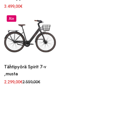
useampi
-
3.499,00
€
6.615,00€
muunnelma.
Voit
Ale
tehdä
valinnat
tuotteen
sivulla.
Tähtipyörä Spirit 7-v
,musta
2.299,00
€
2.559,00
€
Alkuperäinen
Nykyinen
hinta
hinta
oli:
on:
2.559,00€.
2.299,00€.