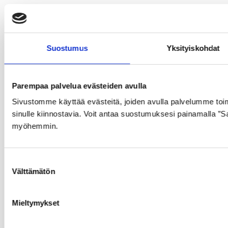
Osoite:
Urheilukuja 2, 65450 SULVA
Sähköposti:
info@tahtipyora.fi
Suostumus
Yksityiskohdat
Puh:
06 3440 511
Sulvan Myymälän aukioloajat
Parempaa palvelua evästeiden avulla
Sivustomme käyttää evästeitä, joiden avulla palvelumme toimi
MA:
10 – 17
sinulle kiinnostavia. Voit antaa suostumuksesi painamalla ”Sa
myöhemmin.
TI – PE:
10 – 15
Polkupyörät
S
Välttämätön
u
Sähköpyörät
o
s
Mieltymykset
Classic pyörät
t
u