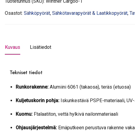
Tuotetunnus (SKU):
Winther Cargoo-1
Osastot:
Sähköpyörät
,
Sähkötavarapyörät & Laatikkopyörät
,
Ta
Kuvaus
Lisätiedot
Tekniset tiedot
Runkorakenne:
Alumiini 6061 (takaosa), teräs (etuosa)
Kuljetuskorin pohja:
Iskunkestävä PSPE-materiaali, UV-
Kuomu:
Ftalaatiton, vettä hylkivä nailonmateriaali
Ohjausjärjestelmä:
Emäputkeen perustuva rakenne vaka