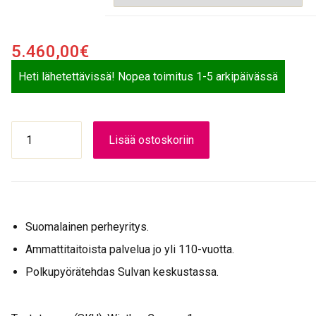
5.460,00
€
Heti lähetettävissä! Nopea toimitus 1-5 arkipäivässä
Winther
Lisää ostoskoriin
Kangaroo
Lite
määrä
Suomalainen perheyritys.
Ammattitaitoista palvelua jo yli 110-vuotta.
Polkupyörätehdas Sulvan keskustassa.