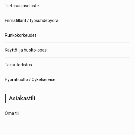
Tietosuojaseloste
Firmafillarit / työsuhdepyörä
Runkokorkeudet
Käyttö- ja huolto-opas
Takuutodistus
Pyörähuolto / Cykelservice
Asiakastili
Oma tili