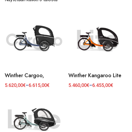
Winther Cargoo,
Winther Kangaroo Lite
Tällä
Tällä
tuotteella
tuotteella
5.620,00
€
–
6.615,00
€
5.460,00
€
–
6.455,00
€
Hintaluokka:
Hintaluokka:
5.620,00€
5.460,00€
on
on
-
-
6.615,00€
6.455,00€
useampi
useampi
muunnelma.
muunnelma.
Voit
Voit
tehdä
tehdä