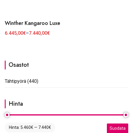
valinnat
valinnat
tuotteen
tuotteen
Winther Kangaroo Luxe
Tällä
sivulla.
sivulla.
tuotteella
6.445,00
€
–
7.440,00
€
Hintaluokka:
6.445,00€
on
-
7.440,00€
useampi
muunnelma.
Osastot
Voit
tehdä
Tähtipyörä
(440)
valinnat
tuotteen
Hinta
sivulla.
Hinta:
5.460€
—
7.440€
Minimihinta
Maksimihint
Suodata