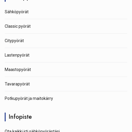
Sähköpyörät
Classic pyörät
Citypyörät
Lastenpyörät
Maastopyörät
Tavarapyörät
Potkupyörät ja maitokärry
Infopiste
Ota kaikki irti sähköpyörästäsi