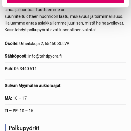
Tehtaamme täällä Sulvalla on lähellä
sinua ja luontoa. Tuotteemme on
suunniteltu ottaen huomioon laatu, mukavuus ja toiminnallisuus.
Haluamme antaa asiakkaillemme juuri sen, mistä he haaveilevat.
Käsintehdyt polkupyörät ovat luonnollinen valinta!
Osoite:
Urheilukuja 2, 65450 SULVA
Sähköposti:
info@tahtipyora.fi
Puh:
06 3440 511
Sulvan Myymälän aukioloajat
MA:
10 – 17
TI – PE:
10 – 15
Polkupyörät