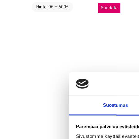
Hinta:
0€
—
500€
Minimihinta
Maksimihinta
Suodata
Suostumus
Parempaa palvelua evästeid
Sivustomme käyttää evästeitä,