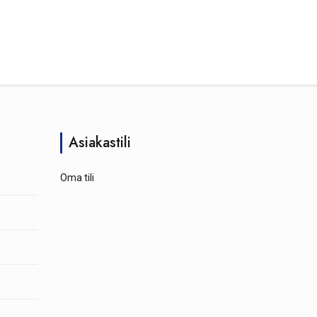
Asiakastili
Oma tili