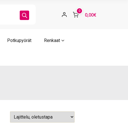
0
0,00€
Potkupyörät
Renkaat