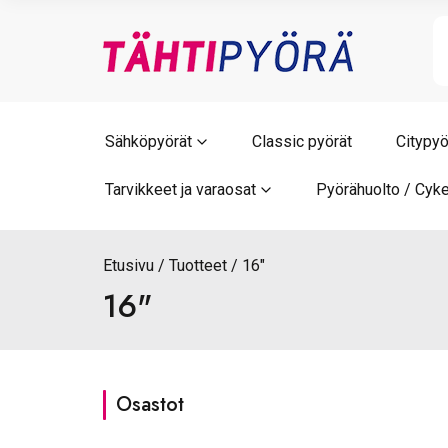
Skip
to
content
Sähköpyörät
Classic pyörät
Citypyö
Tarvikkeet ja varaosat
Pyörähuolto / Cyke
Etusivu
Tuotteet
16"
16"
Osastot