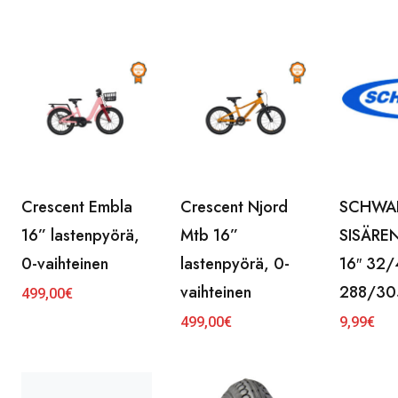
Crescent Embla
Crescent Njord
SCHWA
16” lastenpyörä,
Mtb 16”
SISÄRE
0-vaihteinen
lastenpyörä, 0-
16″ 32/
vaihteinen
288/30
499,00
€
499,00
€
9,99
€