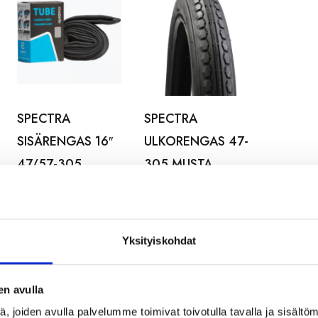
SPECTRA
SPECTRA
SISÄRENGAS 16″
ULKORENGAS 47-
47/57-305
305 MUSTA
DUNLOP
OPTO
7,99
€
18,99
€
Yksityiskohdat
en avulla
 joiden avulla palvelumme toimivat toivotulla tavalla ja sisältöm