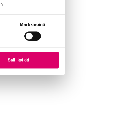
n.
Markkinointi
Salli kaikki