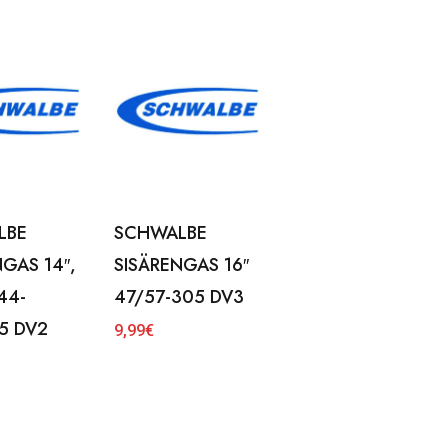
LBE
SCHWALBE
NGAS 14″,
SISÄRENGAS 16″
44-
47/57-305 DV3
5 DV2
9,99
€