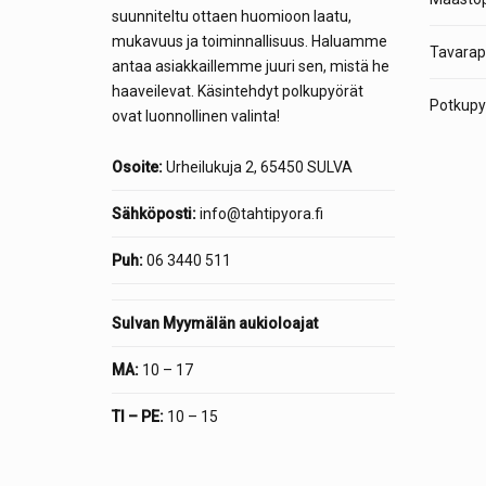
suunniteltu ottaen huomioon laatu,
mukavuus ja toiminnallisuus. Haluamme
Tavarap
antaa asiakkaillemme juuri sen, mistä he
haaveilevat. Käsintehdyt polkupyörät
Potkupyö
ovat luonnollinen valinta!
Osoite:
Urheilukuja 2, 65450 SULVA
Sähköposti:
info@tahtipyora.fi
Puh:
06 3440 511
Sulvan Myymälän aukioloajat
MA:
10 – 17
TI – PE:
10 – 15