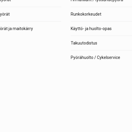
yörät
Runkokorkeudet
rät ja maitokärry
Käyttö- ja huolto-opas
Takuutodistus
Pyörähuolto / Cykelservice