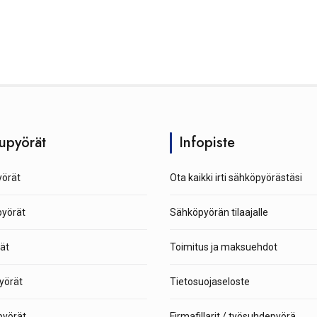
upyörät
Infopiste
örät
Ota kaikki irti sähköpyörästäsi
pyörät
Sähköpyörän tilaajalle
ät
Toimitus ja maksuehdot
yörät
Tietosuojaseloste
yörät
Firmafillarit / työsuhdepyörä