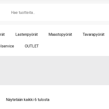
Products
search
rät
Lastenpyörät
Maastopyörät
Tavarapyörät
lservice
OUTLET
Näytetään kaikki 6 tulosta