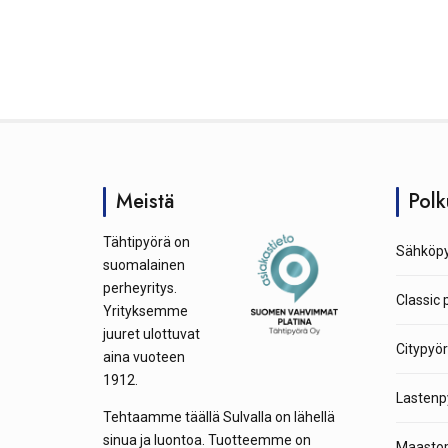
t
a
Meistä
Polk
Tähtipyörä on
Sähköpy
suomalainen
perheyritys.
Classic 
Yrityksemme
juuret ulottuvat
Citypyör
aina vuoteen
1912.
Lastenp
Tehtaamme täällä Sulvalla on lähellä
sinua ja luontoa. Tuotteemme on
Maastop