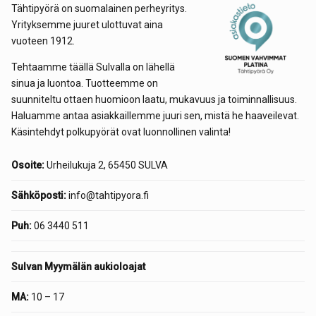
Tähtipyörä on suomalainen perheyritys.
Yrityksemme juuret ulottuvat aina
vuoteen 1912.
Tehtaamme täällä Sulvalla on lähellä
sinua ja luontoa. Tuotteemme on
suunniteltu ottaen huomioon laatu, mukavuus ja toiminnallisuus.
Haluamme antaa asiakkaillemme juuri sen, mistä he haaveilevat.
Käsintehdyt polkupyörät ovat luonnollinen valinta!
Osoite:
Urheilukuja 2, 65450 SULVA
Sähköposti:
info@tahtipyora.fi
Puh:
06 3440 511
Sulvan Myymälän aukioloajat
MA:
10 – 17