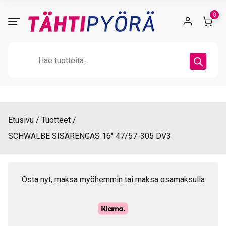
Skip
0
to
content
Products
search
Etusivu
Tuotteet
SCHWALBE SISÄRENGAS 16″ 47/57-305 DV3
Osta nyt, maksa myöhemmin tai maksa osamaksulla