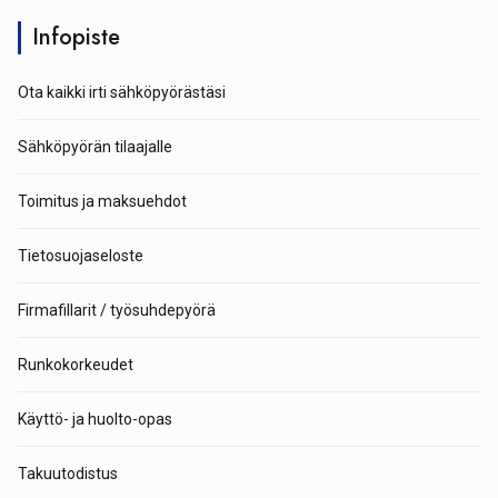
Infopiste
Ota kaikki irti sähköpyörästäsi
Sähköpyörän tilaajalle
Toimitus ja maksuehdot
Tietosuojaseloste
Firmafillarit / työsuhdepyörä
Runkokorkeudet
Käyttö- ja huolto-opas
Takuutodistus