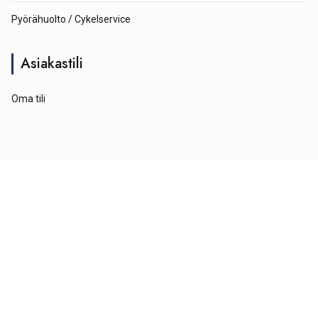
Pyörähuolto / Cykelservice
Asiakastili
Oma tili
© Tähtipyörä 2026