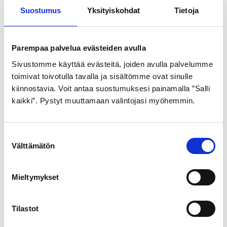
Suostumus
Yksityiskohdat
Tietoja
GOLDEN BOY
GOLDEN BOY
Parempaa palvelua evästeiden avulla
SISÄRENGAS 24″
ULKORENGAS 44-531
Sivustomme käyttää evästeitä, joiden avulla palvelumme
40/50-507
HARMAA SR 120
toimivat toivotulla tavalla ja sisältömme ovat sinulle
kiinnostavia. Voit antaa suostumuksesi painamalla ”Salli
7,99
€
21,99
€
kaikki”. Pystyt muuttamaan valintojasi myöhemmin.
S
Välttämätön
u
o
s
Mieltymykset
t
u
GOLDEN BOY
m
Tilastot
u
ULKORENGAS 47-559