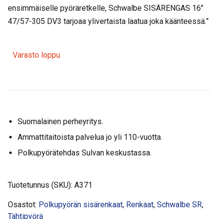
ensimmäiselle pyöräretkelle, Schwalbe SISÄRENGAS 16″
47/57-305 DV3 tarjoaa ylivertaista laatua joka käänteessä.”
Varasto loppu
Suomalainen perheyritys.
Ammattitaitoista palvelua jo yli 110-vuotta.
Polkupyörätehdas Sulvan keskustassa.
Tuotetunnus (SKU):
A371
Osastot:
Polkupyörän sisärenkaat
,
Renkaat
,
Schwalbe SR
,
Tähtipyörä