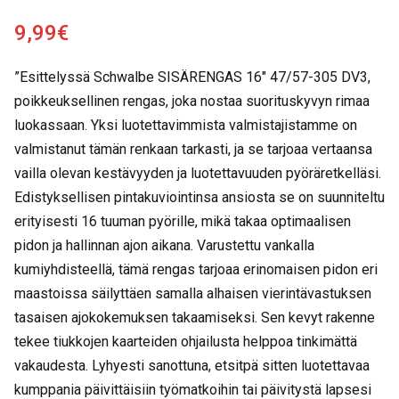
9,99
€
”Esittelyssä Schwalbe SISÄRENGAS 16″ 47/57-305 DV3,
poikkeuksellinen rengas, joka nostaa suorituskyvyn rimaa
luokassaan. Yksi luotettavimmista valmistajistamme on
valmistanut tämän renkaan tarkasti, ja se tarjoaa vertaansa
vailla olevan kestävyyden ja luotettavuuden pyöräretkelläsi.
Edistyksellisen pintakuviointinsa ansiosta se on suunniteltu
erityisesti 16 tuuman pyörille, mikä takaa optimaalisen
pidon ja hallinnan ajon aikana. Varustettu vankalla
kumiyhdisteellä, tämä rengas tarjoaa erinomaisen pidon eri
maastoissa säilyttäen samalla alhaisen vierintävastuksen
tasaisen ajokokemuksen takaamiseksi. Sen kevyt rakenne
tekee tiukkojen kaarteiden ohjailusta helppoa tinkimättä
vakaudesta. Lyhyesti sanottuna, etsitpä sitten luotettavaa
kumppania päivittäisiin työmatkoihin tai päivitystä lapsesi