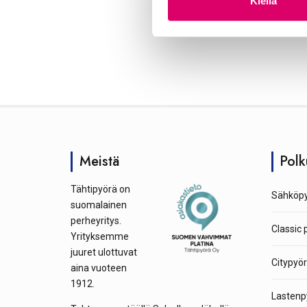
Kiellä
u
k
s
e
n
v
a
l
i
Meistä
Polk
n
t
Tähtipyörä on
Sähköpy
a
suomalainen
perheyritys.
Classic 
Yrityksemme
juuret ulottuvat
Citypyör
aina vuoteen
1912.
Lastenp