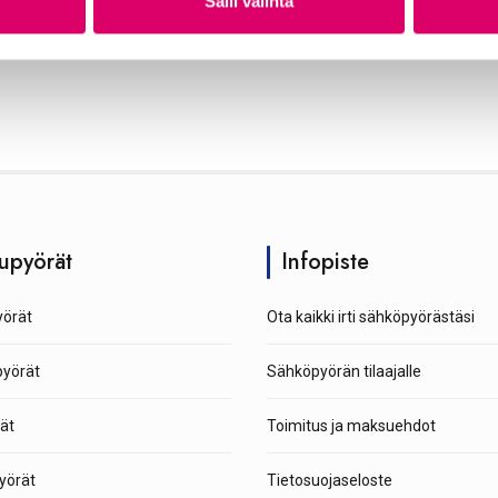
Salli valinta
upyörät
Infopiste
örät
Ota kaikki irti sähköpyörästäsi
pyörät
Sähköpyörän tilaajalle
ät
Toimitus ja maksuehdot
yörät
Tietosuojaseloste