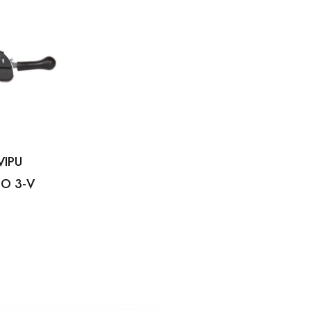
VIPU
O 3-V