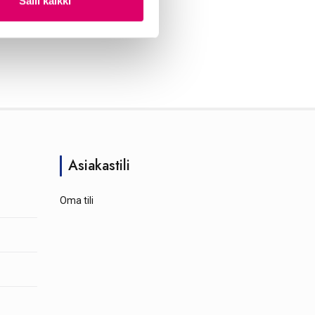
Salli kaikki
Asiakastili
Oma tili