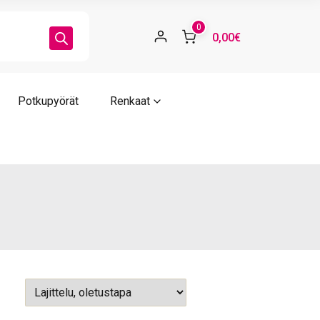
0
0,00€
Potkupyörät
Renkaat