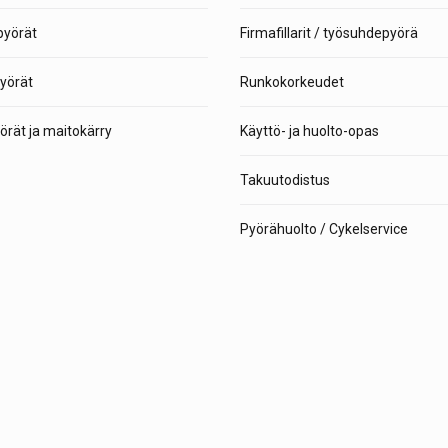
yörät
Firmafillarit / työsuhdepyörä
yörät
Runkokorkeudet
rät ja maitokärry
Käyttö- ja huolto-opas
Takuutodistus
Pyörähuolto / Cykelservice