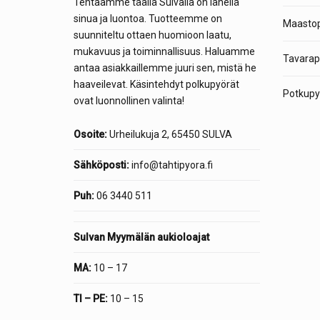
Tehtaamme täällä Sulvalla on lähellä
sinua ja luontoa. Tuotteemme on
Maastop
suunniteltu ottaen huomioon laatu,
mukavuus ja toiminnallisuus. Haluamme
Tavarap
antaa asiakkaillemme juuri sen, mistä he
haaveilevat. Käsintehdyt polkupyörät
Potkupyö
ovat luonnollinen valinta!
Osoite:
Urheilukuja 2, 65450 SULVA
Sähköposti:
info@tahtipyora.fi
Puh:
06 3440 511
Sulvan Myymälän aukioloajat
MA:
10 – 17
TI – PE:
10 – 15