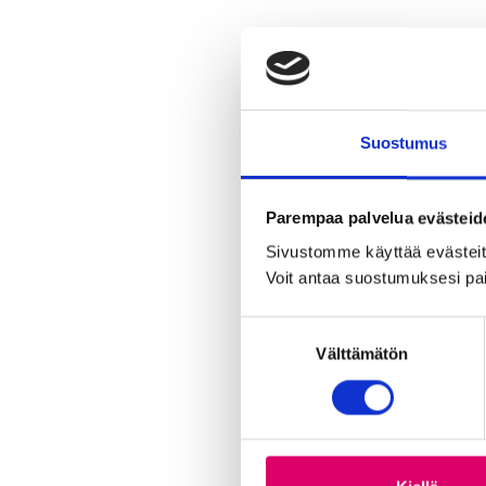
Suostumus
Parempaa palvelua evästeid
Sivustomme käyttää evästeitä,
Voit antaa suostumuksesi pai
S
Välttämätön
u
o
s
t
u
m