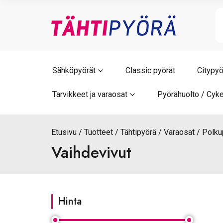
Skip
to
content
Sähköpyörät
Classic pyörät
Citypyö
Tarvikkeet ja varaosat
Pyörähuolto / Cyke
Etusivu
Tuotteet
Tähtipyörä
Varaosat
Polkup
Vaihdevivut
Hinta