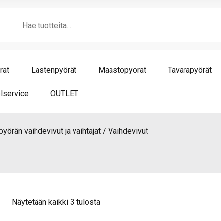
Products
search
rät
Lastenpyörät
Maastopyörät
Tavarapyörät
lservice
OUTLET
yörän vaihdevivut ja vaihtajat
Vaihdevivut
Näytetään kaikki 3 tulosta