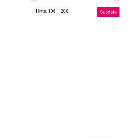
Hinta:
10€
—
20€
Minimihinta
Maksimihinta
Suodata