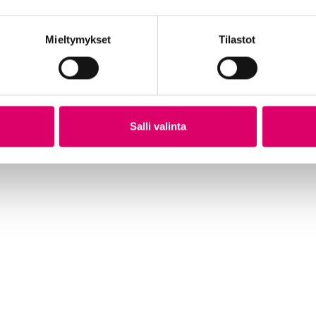
Mieltymykset
Tilastot
TA
GOLDEN BOY ULKORENGAS 54-584 MUSTA
GO
VALKOINEN SR 080
HA
21,99
€
21
Salli valinta