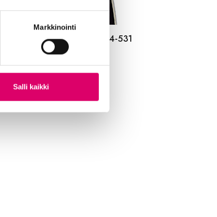
Markkinointi
LDEN BOY ULKORENGAS 44-531
RMAA SR 120
,99
€
Salli kaikki