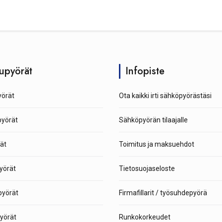
upyörät
Infopiste
örät
Ota kaikki irti sähköpyörästäsi
pyörät
Sähköpyörän tilaajalle
ät
Toimitus ja maksuehdot
yörät
Tietosuojaseloste
yörät
Firmafillarit / työsuhdepyörä
yörät
Runkokorkeudet