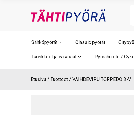
Skip
to
content
Sähköpyörät
Classic pyörät
Citypyö
Tarvikkeet ja varaosat
Pyörähuolto / Cyke
Etusivu
Tuotteet
VAIHDEVIPU TORPEDO 3-V