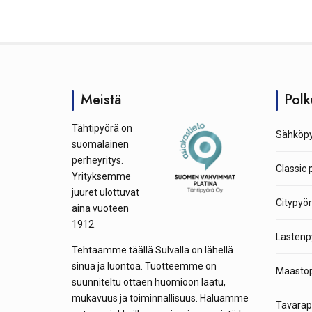
Meistä
Polk
Tähtipyörä on
Sähköpy
suomalainen
perheyritys.
Classic 
Yrityksemme
juuret ulottuvat
Citypyör
aina vuoteen
1912.
Lastenp
Tehtaamme täällä Sulvalla on lähellä
sinua ja luontoa. Tuotteemme on
Maastop
suunniteltu ottaen huomioon laatu,
mukavuus ja toiminnallisuus. Haluamme
Tavarap