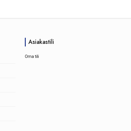
Asiakastili
Oma tili