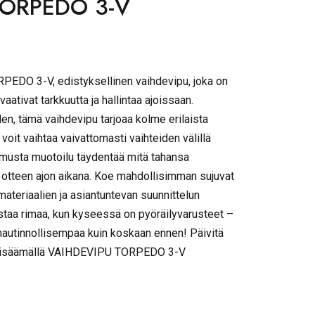
TORPEDO 3-V
EDO 3-V, edistyksellinen vaihdevipu, joka on
 vaativat tarkkuutta ja hallintaa ajoissaan.
len, tämä vaihdevipu tarjoaa kolme erilaista
 voit vaihtaa vaivattomasti vaihteiden välillä
 musta muotoilu täydentää mitä tahansa
n otteen ajon aikana. Koe mahdollisimman sujuvat
ateriaalien ja asiantuntevan suunnittelun
staa rimaa, kun kyseessä on pyöräilyvarusteet –
nautinnollisempaa kuin koskaan ennen! Päivitä
 lisäämällä VAIHDEVIPU TORPEDO 3-V