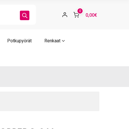
0
0,00€
Potkupyörät
Renkaat