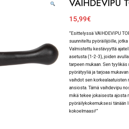
VAIHDEVIPU 
15,99
€
”Esittelyssä VAIHDEVIPU TORP
suunniteltu pyöräilijöille, jotka
Valmistettu kestävyyttä ajatel
asetusta (1-2-3), joiden avulla
tarpeen mukaan. Sen tyylikäs
pyörätyyliä ja tarjoaa mukava
vaihdot sen korkealaatuisten m
ansiosta. Tämä vaihdevipu no
mikä tekee jokaisesta ajosta 
pyöräilykokemuksesi tänään
kokoelmaasi!”