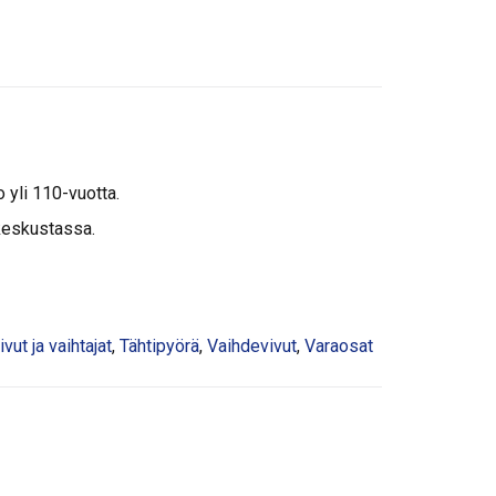
o yli 110-vuotta.
keskustassa.
ut ja vaihtajat
,
Tähtipyörä
,
Vaihdevivut
,
Varaosat