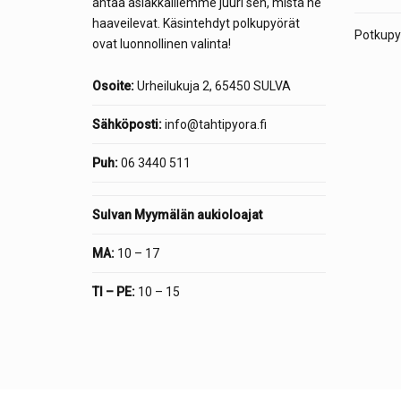
antaa asiakkaillemme juuri sen, mistä he
haaveilevat. Käsintehdyt polkupyörät
Potkupyö
ovat luonnollinen valinta!
Osoite:
Urheilukuja 2, 65450 SULVA
Sähköposti:
info@tahtipyora.fi
Puh:
06 3440 511
Sulvan Myymälän aukioloajat
MA:
10 – 17
TI – PE:
10 – 15