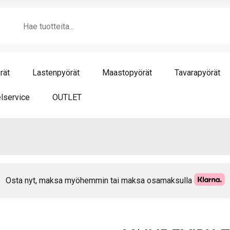
Products
search
rät
Lastenpyörät
Maastopyörät
Tavarapyörät
lservice
OUTLET
Osta nyt, maksa myöhemmin tai maksa osamaksulla