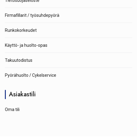
Tietosuojaseloste
Firmafillarit / työsuhdepyörä
Runkokorkeudet
Käyttö- ja huolto-opas
Takuutodistus
Pyörähuolto / Cykelservice
Asiakastili
Oma tili