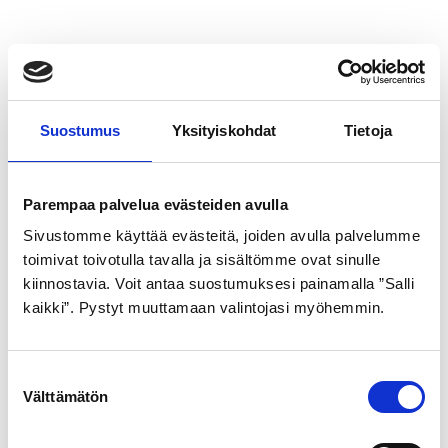
Tutustu myös
Suostumus
Yksityiskohdat
Tietoja
Parempaa palvelua evästeiden avulla
Sivustomme käyttää evästeitä, joiden avulla palvelumme
toimivat toivotulla tavalla ja sisältömme ovat sinulle
kiinnostavia. Voit antaa suostumuksesi painamalla ”Salli
kaikki”. Pystyt muuttamaan valintojasi myöhemmin.
GOLDEN BOY
SCHWALBE
ULKORENGAS 32-622
ULKORENGAS 42-622
MUSTA VALKOINEN SR
MUSTA LAND CRUISER
S
099
pistosuojattu
Välttämätön
u
o
21,99
€
22,99
€