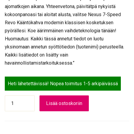
ajomatkojen aikana. Yhteenvetona, päivitätpä nykyistä
kokoonpanoasi tai aloitat alusta, valitse Nexus 7-Speed
Revo Kääntökahva modernin klassisen kosketuksen
pyörällesi. Koe äärimmäinen vaihdeteknologia tänään!
Huomautus: Kaikki tässä annetut tiedot on luotu
yksinomaan annetun syöttötiedon (tuotenimi) perusteella.
Kaikki lisätiedot on lisätty vain
havainnollistamistarkoituksessa.”
Heti lähetettävissä! Nopea toimitus 1-5 arkipäivässä
VAIHDEVIPU
Lisää ostoskoriin
SHI
7-
V
REVO