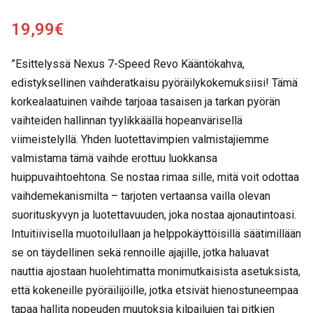
19,99
€
”Esittelyssä Nexus 7-Speed Revo Kääntökahva,
edistyksellinen vaihderatkaisu pyöräilykokemuksiisi! Tämä
korkealaatuinen vaihde tarjoaa tasaisen ja tarkan pyörän
vaihteiden hallinnan tyylikkäällä hopeanvärisellä
viimeistelyllä. Yhden luotettavimpien valmistajiemme
valmistama tämä vaihde erottuu luokkansa
huippuvaihtoehtona. Se nostaa rimaa sille, mitä voit odottaa
vaihdemekanismilta – tarjoten vertaansa vailla olevan
suorituskyvyn ja luotettavuuden, joka nostaa ajonautintoasi.
Intuitiivisella muotoilullaan ja helppokäyttöisillä säätimillään
se on täydellinen sekä rennoille ajajille, jotka haluavat
nauttia ajostaan huolehtimatta monimutkaisista asetuksista,
että kokeneille pyöräilijöille, jotka etsivät hienostuneempaa
tapaa hallita nopeuden muutoksia kilpailujen tai pitkien