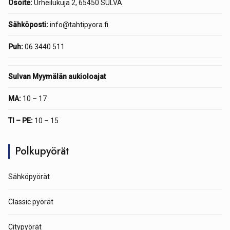
Osoite:
Urheilukuja 2, 65450 SULVA
Sähköposti:
info@tahtipyora.fi
Puh:
06 3440 511
Sulvan Myymälän aukioloajat
MA:
10 – 17
TI – PE:
10 – 15
Polkupyörät
Sähköpyörät
Classic pyörät
Citypyörät