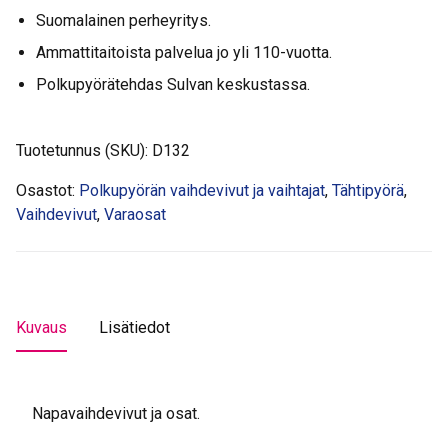
kääntökahva
Suomalainen perheyritys.
määrä
Ammattitaitoista palvelua jo yli 110-vuotta.
Polkupyörätehdas Sulvan keskustassa.
Tuotetunnus (SKU):
D132
Osastot:
Polkupyörän vaihdevivut ja vaihtajat
,
Tähtipyörä
,
Vaihdevivut
,
Varaosat
Kuvaus
Lisätiedot
Napavaihdevivut ja osat.