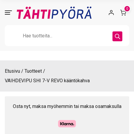
Skip
0
to
content
Products
search
Etusivu
Tuotteet
VAIHDEVIPU SHI 7-V REVO kääntökahva
Osta nyt, maksa myöhemmin tai maksa osamaksulla