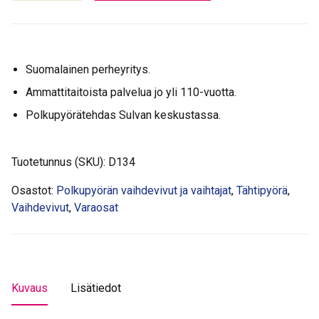
3-
V
REVO
kääntökahva
Suomalainen perheyritys.
määrä
Ammattitaitoista palvelua jo yli 110-vuotta.
Polkupyörätehdas Sulvan keskustassa.
Tuotetunnus (SKU):
D134
Osastot:
Polkupyörän vaihdevivut ja vaihtajat
,
Tähtipyörä
,
Vaihdevivut
,
Varaosat
Kuvaus
Lisätiedot