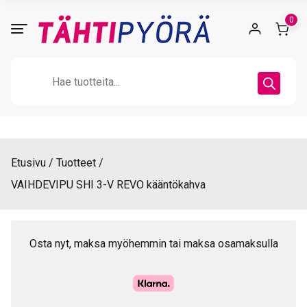
Skip
0
to
content
Products
search
Etusivu
Tuotteet
VAIHDEVIPU SHI 3-V REVO kääntökahva
Osta nyt, maksa myöhemmin tai maksa osamaksulla