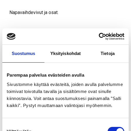
Napavaihdevivut ja osat.
Tutustu myös
Suostumus
Yksityiskohdat
Tietoja
Parempaa palvelua evästeiden avulla
Sivustomme käyttää evästeitä, joiden avulla palvelumme
toimivat toivotulla tavalla ja sisältömme ovat sinulle
kiinnostavia. Voit antaa suostumuksesi painamalla ”Salli
kaikki”. Pystyt muuttamaan valintojasi myöhemmin.
GOLDEN BOY
GOLDEN BOY
ULKORENGAS 47-622
ULKORENGAS 47-559
S
MUSTA VALKOINEN SR
MUSTA SR037