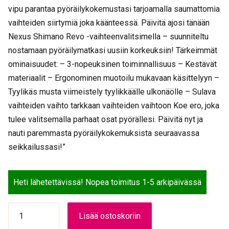
vipu parantaa pyöräilykokemustasi tarjoamalla saumattomia
vaihteiden siirtymiä joka käänteessä. Päivitä ajosi tänään
Nexus Shimano Revo -vaihteenvalitsimella – suunniteltu
nostamaan pyöräilymatkasi uusiin korkeuksiin! Tärkeimmät
ominaisuudet: – 3-nopeuksinen toiminnallisuus – Kestävät
materiaalit – Ergonominen muotoilu mukavaan käsittelyyn –
Tyylikäs musta viimeistely tyylikkäälle ulkonäölle – Sulava
vaihteiden vaihto tarkkaan vaihteiden vaihtoon Koe ero, joka
tulee valitsemalla parhaat osat pyörällesi. Päivitä nyt ja
nauti paremmasta pyöräilykokemuksista seuraavassa
seikkailussasi!”
Heti lähetettävissä! Nopea toimitus 1-5 arkipäivässä
VAIHDEVIPU
Lisää ostoskoriin
SHI