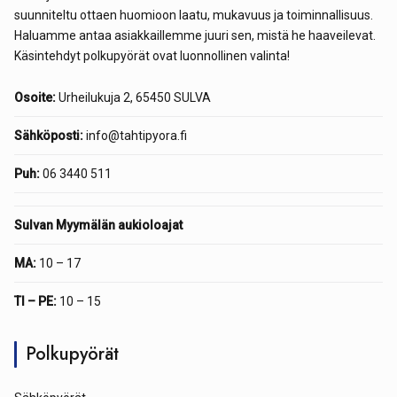
suunniteltu ottaen huomioon laatu, mukavuus ja toiminnallisuus.
Haluamme antaa asiakkaillemme juuri sen, mistä he haaveilevat.
Käsintehdyt polkupyörät ovat luonnollinen valinta!
Osoite:
Urheilukuja 2, 65450 SULVA
Sähköposti:
info@tahtipyora.fi
Puh:
06 3440 511
Sulvan Myymälän aukioloajat
MA:
10 – 17
TI – PE:
10 – 15
Polkupyörät