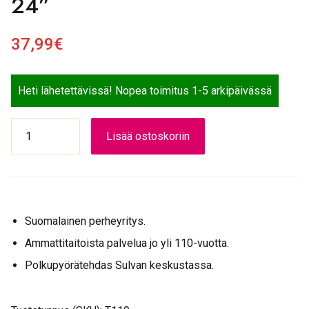
24”
37,99
€
Heti lähetettävissä! Nopea toimitus 1-5 arkipäivässä
ETUPYÖRÄ
Lisää ostoskoriin
507
hopea
Alumiininapa
3/8"
mutterein
Suomalainen perheyritys.
24''
määrä
Ammattitaitoista palvelua jo yli 110-vuotta.
Polkupyörätehdas Sulvan keskustassa.