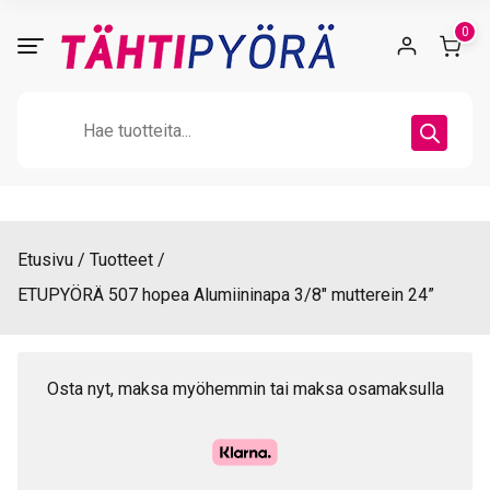
Skip
0
to
content
Products
search
Etusivu
Tuotteet
ETUPYÖRÄ 507 hopea Alumiininapa 3/8″ mutterein 24”
Osta nyt, maksa myöhemmin tai maksa osamaksulla