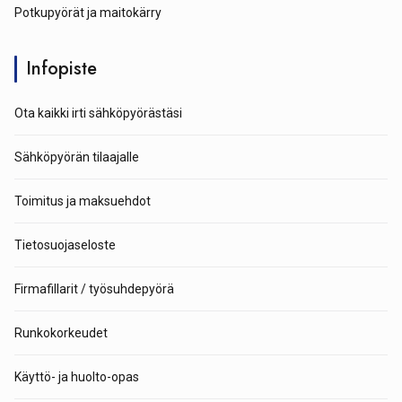
Potkupyörät ja maitokärry
Infopiste
Ota kaikki irti sähköpyörästäsi
Sähköpyörän tilaajalle
Toimitus ja maksuehdot
Tietosuojaseloste
Firmafillarit / työsuhdepyörä
Runkokorkeudet
Käyttö- ja huolto-opas