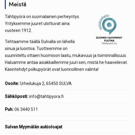
Meistä
Tähtipyörä on suomalainen perheyritys.
Yrityksemme juuret ulottuvat aina
vuoteen 1912.
Tehtaamme täällä Sulvalla on lähellä
sinua ja luontoa. Tuotteemme on
suunniteltu ottaen huomioon laatu, mukavuus ja toiminnallisuus.
Haluamme antaa asiakkaillemme juuri sen, mistä he haaveilevat.
Käsintehdyt polkupyörät ovat luonnollinen valinta!
Osoite:
Urheilukuja 2, 65450 SULVA
Sähköposti:
info@tahtipyora.fi
Puh:
06 3440 511
Sulvan Myymälän aukioloajat