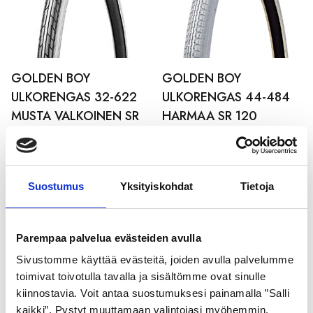
GOLDEN BOY
GOLDEN BOY
ULKORENGAS 32-622
ULKORENGAS 44-484
MUSTA VALKOINEN SR
HARMAA SR 120
099
21,99
€
21,99
€
Suostumus
Yksityiskohdat
Tietoja
Parempaa palvelua evästeiden avulla
Sivustomme käyttää evästeitä, joiden avulla palvelumme
toimivat toivotulla tavalla ja sisältömme ovat sinulle
kiinnostavia. Voit antaa suostumuksesi painamalla ”Salli
kaikki”. Pystyt muuttamaan valintojasi myöhemmin.