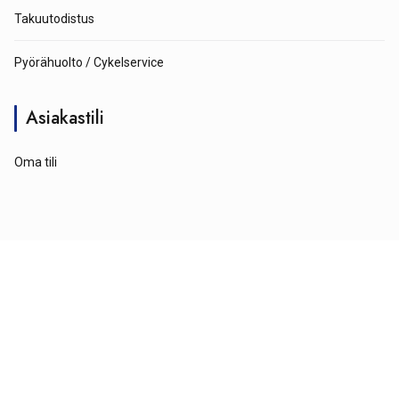
Takuutodistus
Pyörähuolto / Cykelservice
Asiakastili
Oma tili
© Tähtipyörä 2026