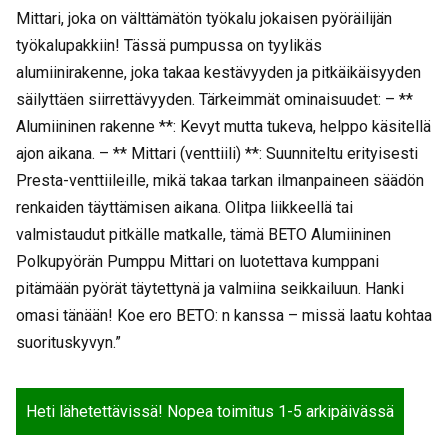
Mittari, joka on välttämätön työkalu jokaisen pyöräilijän
työkalupakkiin! Tässä pumpussa on tyylikäs
alumiinirakenne, joka takaa kestävyyden ja pitkäikäisyyden
säilyttäen siirrettävyyden. Tärkeimmät ominaisuudet: – **
Alumiininen rakenne **: Kevyt mutta tukeva, helppo käsitellä
ajon aikana. – ** Mittari (venttiili) **: Suunniteltu erityisesti
Presta-venttiileille, mikä takaa tarkan ilmanpaineen säädön
renkaiden täyttämisen aikana. Olitpa liikkeellä tai
valmistaudut pitkälle matkalle, tämä BETO Alumiininen
Polkupyörän Pumppu Mittari on luotettava kumppani
pitämään pyörät täytettynä ja valmiina seikkailuun. Hanki
omasi tänään! Koe ero BETO: n kanssa – missä laatu kohtaa
suorituskyvyn.”
Heti lähetettävissä! Nopea toimitus 1-5 arkipäivässä