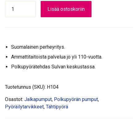
JALKAPUMPPU
Lisää ostoskoriin
BETO
ALU
MITTARI
määrä
Suomalainen perheyritys.
Ammattitaitoista palvelua jo yli 110-vuotta.
Polkupyörätehdas Sulvan keskustassa.
Tuotetunnus (SKU):
H104
Osastot:
Jalkapumput
,
Polkupyörän pumput
,
Pyöräilytarvikkeet
,
Tähtipyörä