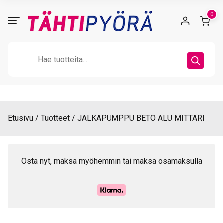
Skip
0
to
content
Products
search
Etusivu
Tuotteet
JALKAPUMPPU BETO ALU MITTARI
Osta nyt, maksa myöhemmin tai maksa osamaksulla