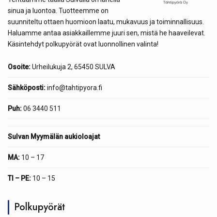
sinua ja luontoa. Tuotteemme on
suunniteltu ottaen huomioon laatu, mukavuus ja toiminnallisuus.
Haluamme antaa asiakkaillemme juuri sen, mistä he haaveilevat.
Käsintehdyt polkupyörät ovat luonnollinen valinta!
Osoite:
Urheilukuja 2, 65450 SULVA
Sähköposti:
info@tahtipyora.fi
Puh:
06 3440 511
Sulvan Myymälän aukioloajat
MA:
10 – 17
TI – PE:
10 – 15
Polkupyörät