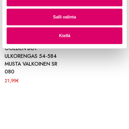
a
l
i
Salli valinta
n
t
Kiellä
a
GOLDEN BOY
ULKORENGAS 54-584
MUSTA VALKOINEN SR
080
21,99
€