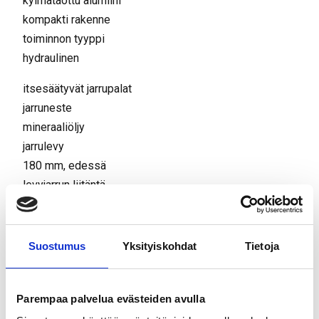
kylmätaottu alumiini
kompakti rakenne
toiminnon tyyppi
hydraulinen
itsesäätyvät jarrupalat
jarruneste
mineraaliöljy
jarrulevy
180 mm, edessä
levyjarrun liitäntä
Postmount
IS 2000
etupyörään
Suostumus
Yksityiskohdat
Tietoja
Parempaa palvelua evästeiden avulla
Tutustu myös