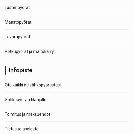
Lastenpyörät
Maastopyörät
Tavarapyörät
Potkupyörät ja maitokärry
Infopiste
Ota kaikki irti sähköpyörästäsi
Sähköpyörän tilaajalle
Toimitus ja maksuehdot
Tietosuojaseloste