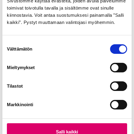
Sivustomme käyttää evästeitä, joiden avulla palvelumme
toimivat toivotulla tavalla ja sisältömme ovat sinulle
kiinnostavia. Voit antaa suostumuksesi painamalla ”Salli
kaikki”. Pystyt muuttamaan valintojasi myöhemmin.
S
Välttämätön
u
o
s
Mieltymykset
GOLDEN BOY
SCHWALBE
t
u
ULKORENGAS 47-559
ULKORENGAS 42-622
m
Tilastot
MUSTA VALKOINEN
MUSTA ROAD CRUISER
u
HARJA SR176
pistosuojattu
k
heijastimella
Markkinointi
21,99
€
s
22,99
€
e
n
v
Salli kaikki