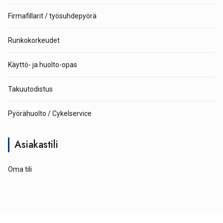
Firmafillarit / työsuhdepyörä
Runkokorkeudet
Käyttö- ja huolto-opas
Takuutodistus
Pyörähuolto / Cykelservice
Asiakastili
Oma tili