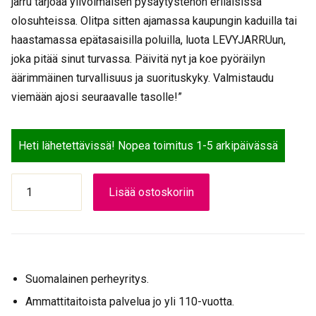
jarru tarjoaa ylivoimaisen pysäytystehon erilaisissa
olosuhteissa. Olitpa sitten ajamassa kaupungin kaduilla tai
haastamassa epätasaisilla poluilla, luota LEVYJARRUun,
joka pitää sinut turvassa. Päivitä nyt ja koe pyöräilyn
äärimmäinen turvallisuus ja suorituskyky. Valmistaudu
viemään ajosi seuraavalle tasolle!”
Heti lähetettävissä! Nopea toimitus 1-5 arkipäivässä
LEVYJARRU
Lisää ostoskoriin
eteen
hydraullinen
180MM
määrä
Suomalainen perheyritys.
Ammattitaitoista palvelua jo yli 110-vuotta.