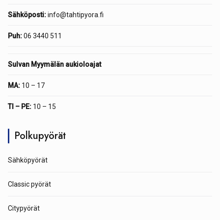
Sähköposti:
info@tahtipyora.fi
Puh:
06 3440 511
Sulvan Myymälän aukioloajat
MA:
10 – 17
TI – PE:
10 – 15
Polkupyörät
Sähköpyörät
Classic pyörät
Citypyörät