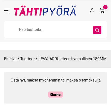
Skip
0
to
content
Products
search
Etusivu
Tuotteet
LEVYJARRU eteen hydraullinen 180MM
Osta nyt, maksa myöhemmin tai maksa osamaksulla