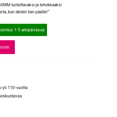
MM luotettavaksi ja tehokkaaksi
rta, kun lähdet tien päälle!”
toimitus 1-5 arkipäivässä
oriin
o yli 110-vuotta.
keskustassa.