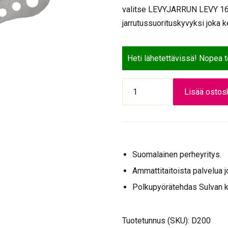
valitse LEVYJARRUN LEVY 160
jarrutussuorituskyvyksi joka ke
Heti lähetettävissä! Nopea 
LEVYJARRUN
Lisää ostosk
LEVY
160MM
määrä
Suomalainen perheyritys.
Ammattitaitoista palvelua j
Polkupyörätehdas Sulvan 
Tuotetunnus (SKU):
D200