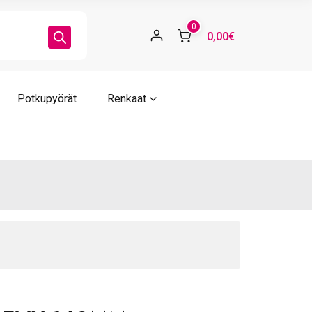
ärä
0
0,00€
Potkupyörät
Renkaat