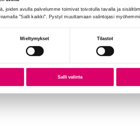
 joiden avulla palvelumme toimivat toivotulla tavalla ja sisältöm
namalla ”Salli kaikki”. Pystyt muuttamaan valintojasi myöhemmi
Mieltymykset
Tilastot
TA
SCHWALBE ULKORENGAS 40-622 MUSTA
GO
DELTA CRUISER PLUS pistosuojattu
62
heijastimella
7,9
Salli valinta
29,99
€