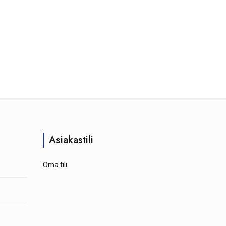
Asiakastili
Oma tili