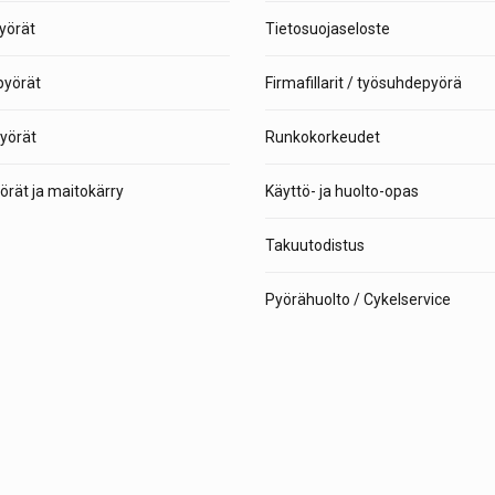
yörät
Tietosuojaseloste
yörät
Firmafillarit / työsuhdepyörä
yörät
Runkokorkeudet
rät ja maitokärry
Käyttö- ja huolto-opas
Takuutodistus
Pyörähuolto / Cykelservice