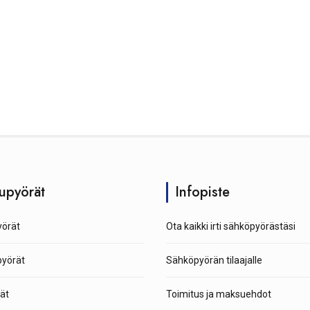
upyörät
Infopiste
örät
Ota kaikki irti sähköpyörästäsi
pyörät
Sähköpyörän tilaajalle
ät
Toimitus ja maksuehdot