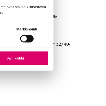
me ovat sinulle kiinnostavia.
n.
Markkinointi
LDEN BOY SISÄRENGAS 28″ 32/40-
2/630
9
€
Salli kaikki