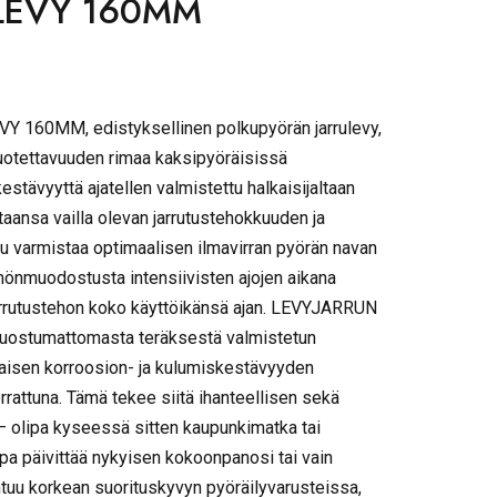
LEVY 160MM
Y 160MM, edistyksellinen polkupyörän jarrulevy,
luotettavuuden rimaa kaksipyöräisissä
kestävyyttä ajatellen valmistettu halkaisijaltaan
taansa vailla olevan jarrutustehokkuuden ja
ilu varmistaa optimaalisen ilmavirran pyörän navan
mönmuodostusta intensiivisten ajojen aikana
jarrutustehon koko käyttöikänsä ajan. LEVYJARRUN
uostumattomasta teräksestä valmistetun
maisen korroosion- ja kulumiskestävyyden
errattuna. Tämä tekee siitä ihanteellisen sekä
– olipa kyseessä sitten kaupunkimatka tai
a päivittää nykyisen kokoonpanosi tai vain
tuu korkean suorituskyvyn pyöräilyvarusteissa,