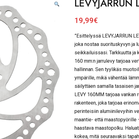
LEVYJARRUN 
19,99
€
”Esittelyssä LEVYJARRUN LEV
joka nostaa suorituskyvyn ja 
seikkailuissasi. Tarkkuutta ja 
160 mm:n jarrulevy tarjoaa ver
hallinnan. Sen tyylikäs muoto
ympärille, mikä vähentää läm
säilyttäen samalla tasaisen 
LEVY 160MM tarjoaa vankan r
rakenteen, joka tarjoaa erino
perinteisiin alumiinilevyihin v
maantie- että maastopyörille 
haastava maastopolku. Haluatp
kokea, mitä seuraavaksi tapah