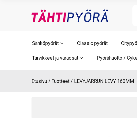
Skip
to
content
Sähköpyörät
Classic pyörät
Citypyö
Tarvikkeet ja varaosat
Pyörähuolto / Cyke
Etusivu
Tuotteet
LEVYJARRUN LEVY 160MM