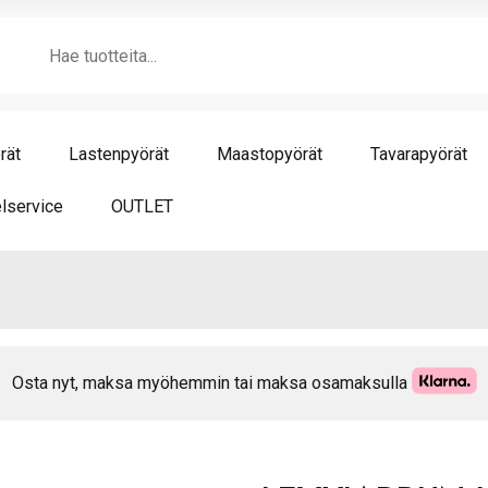
mä
Products
search
rät
Lastenpyörät
Maastopyörät
Tavarapyörät
lservice
OUTLET
Osta nyt, maksa myöhemmin tai maksa osamaksulla