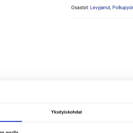
Osastot:
Levyjarrut
,
Polkupyörän
Yksityiskohdat
en avulla