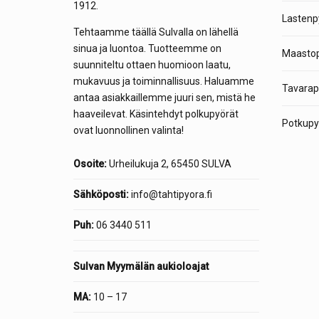
1912.
Lastenp
Tehtaamme täällä Sulvalla on lähellä
sinua ja luontoa. Tuotteemme on
Maastop
suunniteltu ottaen huomioon laatu,
mukavuus ja toiminnallisuus. Haluamme
Tavarap
antaa asiakkaillemme juuri sen, mistä he
haaveilevat. Käsintehdyt polkupyörät
Potkupyö
ovat luonnollinen valinta!
Osoite:
Urheilukuja 2, 65450 SULVA
Sähköposti:
info@tahtipyora.fi
Puh:
06 3440 511
Sulvan Myymälän aukioloajat
MA:
10 – 17