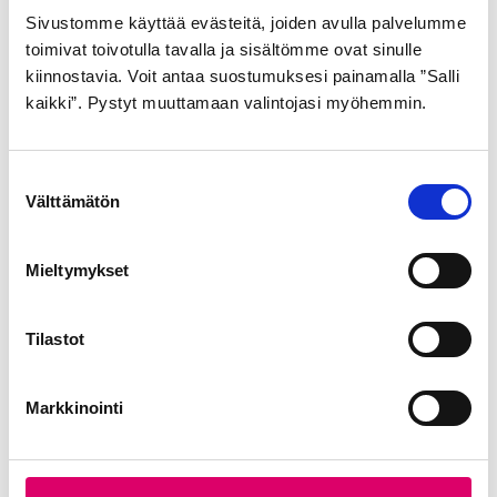
Sivustomme käyttää evästeitä, joiden avulla palvelumme
toimivat toivotulla tavalla ja sisältömme ovat sinulle
kiinnostavia. Voit antaa suostumuksesi painamalla ”Salli
kaikki”. Pystyt muuttamaan valintojasi myöhemmin.
S
Välttämätön
u
GOLDEN BOY
o
ULKORENGAS 40-622
s
Mieltymykset
MUSTA VALKOINEN SR
t
176
u
m
Tilastot
21,99
€
u
k
Markkinointi
s
e
n