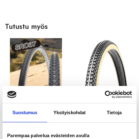
Tutustu myös
GOLDEN BOY
GOLDEN BOY
ULKORENGAS 47-559
ULKORENGAS 44-428
Suostumus
Yksityiskohdat
Tietoja
MUSTA SR037
MUSTA VALKOINEN
21,99
€
21,99
€
Parempaa palvelua evästeiden avulla