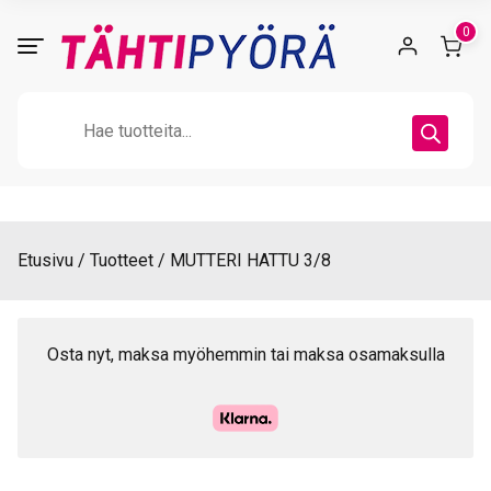
Skip
0
to
content
Products
search
Etusivu
Tuotteet
MUTTERI HATTU 3/8
Osta nyt, maksa myöhemmin tai maksa osamaksulla