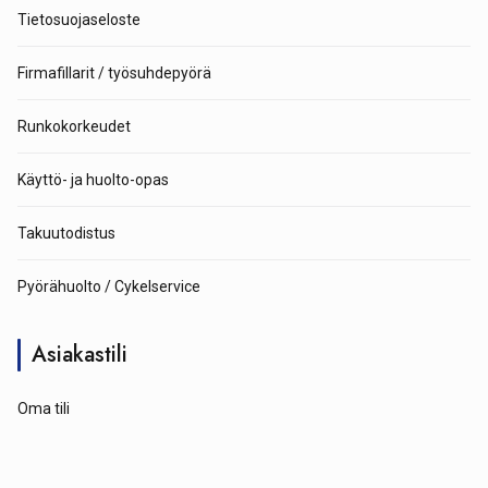
Tietosuojaseloste
Firmafillarit / työsuhdepyörä
Runkokorkeudet
Käyttö- ja huolto-opas
Takuutodistus
Pyörähuolto / Cykelservice
Asiakastili
Oma tili