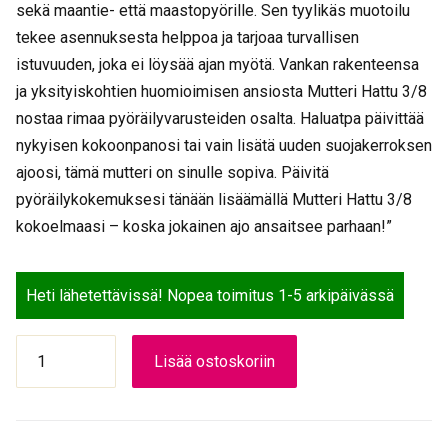
sekä maantie- että maastopyörille. Sen tyylikäs muotoilu
tekee asennuksesta helppoa ja tarjoaa turvallisen
istuvuuden, joka ei löysää ajan myötä. Vankan rakenteensa
ja yksityiskohtien huomioimisen ansiosta Mutteri Hattu 3/8
nostaa rimaa pyöräilyvarusteiden osalta. Haluatpa päivittää
nykyisen kokoonpanosi tai vain lisätä uuden suojakerroksen
ajoosi, tämä mutteri on sinulle sopiva. Päivitä
pyöräilykokemuksesi tänään lisäämällä Mutteri Hattu 3/8
kokoelmaasi – koska jokainen ajo ansaitsee parhaan!”
Heti lähetettävissä! Nopea toimitus 1-5 arkipäivässä
MUTTERI
Lisää ostoskoriin
HATTU
3/8
määrä