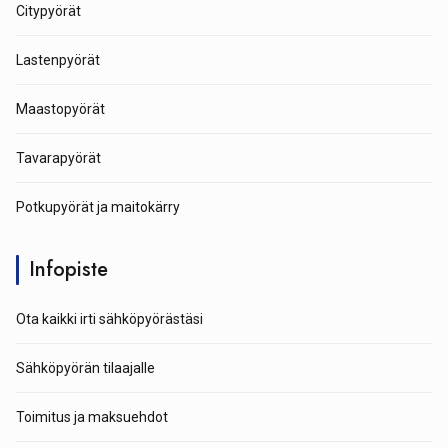
Citypyörät
Lastenpyörät
Maastopyörät
Tavarapyörät
Potkupyörät ja maitokärry
Infopiste
Ota kaikki irti sähköpyörästäsi
Sähköpyörän tilaajalle
Toimitus ja maksuehdot