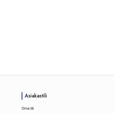
Asiakastili
Oma tili