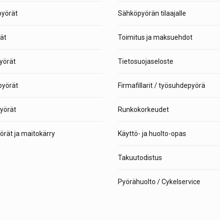
pyörät
Sähköpyörän tilaajalle
ät
Toimitus ja maksuehdot
yörät
Tietosuojaseloste
yörät
Firmafillarit / työsuhdepyörä
yörät
Runkokorkeudet
rät ja maitokärry
Käyttö- ja huolto-opas
Takuutodistus
Pyörähuolto / Cykelservice