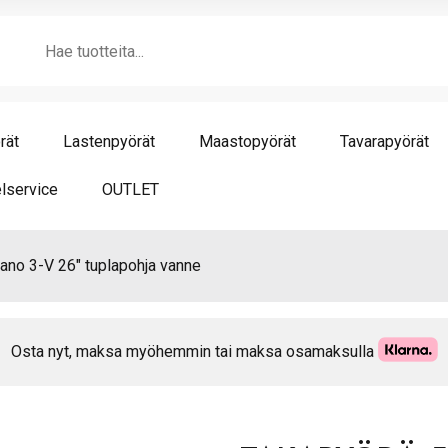
Sh
Products
3-
search
V
26"
tup
va
rät
Lastenpyörät
Maastopyörät
Tavarapyörät
mä
lservice
OUTLET
o 3-V 26″ tuplapohja vanne
Osta nyt, maksa myöhemmin tai maksa osamaksulla