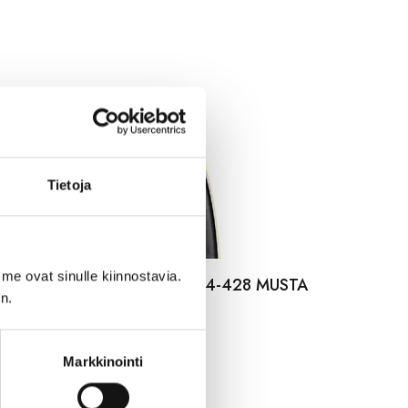
Tietoja
me ovat sinulle kiinnostavia.
LDEN BOY ULKORENGAS 44-428 MUSTA
n.
LKOINEN
,99
€
Markkinointi