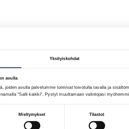
Yksityiskohdat
en avulla
 joiden avulla palvelumme toimivat toivotulla tavalla ja sisältöm
GOLDEN BOY ULKORENGAS 47-559 MUSTA
GO
namalla ”Salli kaikki”. Pystyt muuttamaan valintojasi myöhemmi
SR037
VA
21,99
€
21
Mieltymykset
Tilastot