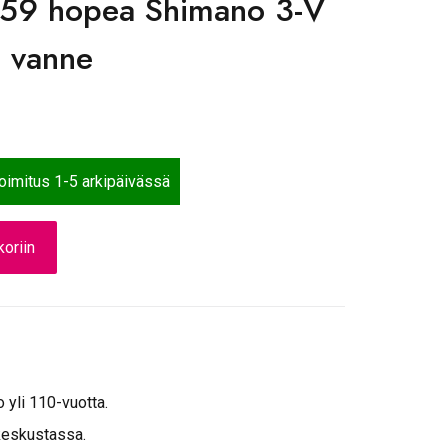
9 hopea Shimano 3-V
a vanne
toimitus 1-5 arkipäivässä
oriin
o yli 110-vuotta.
keskustassa.