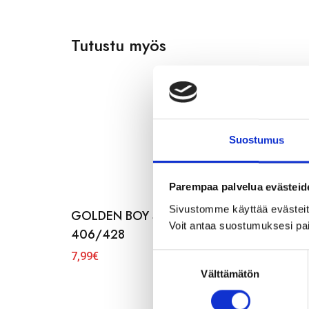
Tutustu myös
Suostumus
Parempaa palvelua evästeid
Sivustomme käyttää evästeitä,
GOLDEN BOY SISÄRENGAS 20″ 44/57-
Voit antaa suostumuksesi pai
406/428
7,99
€
S
Välttämätön
u
o
s