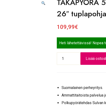
TAKAPYÖRÄ 55
26″ tuplapohj
109,99
€
Heti lähetettävissä! Nopea 
TAKAPYÖRÄ
Lisää ostosk
559
hopea
Shimano
3-
V
Suomalainen perheyritys.
26"
tuplapohja
Ammattitaitoista palvelua j
vanne
Polkupyörätehdas Sulvan 
määrä