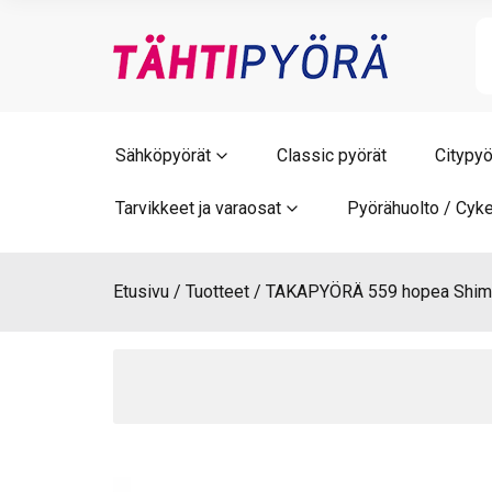
Skip
to
content
Sähköpyörät
Classic pyörät
Citypyö
Tarvikkeet ja varaosat
Pyörähuolto / Cyke
Etusivu
Tuotteet
TAKAPYÖRÄ 559 hopea Shiman