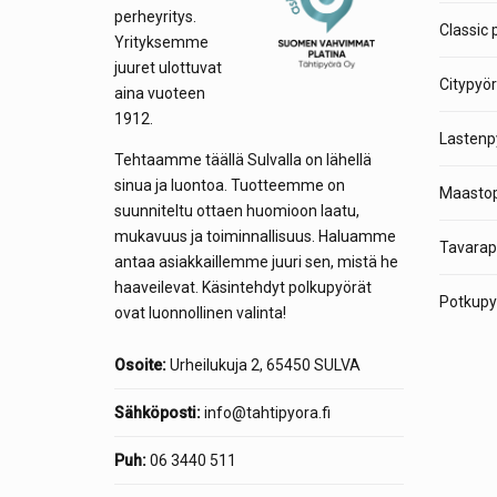
perheyritys.
Classic 
Yrityksemme
juuret ulottuvat
Citypyör
aina vuoteen
1912.
Lastenp
Tehtaamme täällä Sulvalla on lähellä
sinua ja luontoa. Tuotteemme on
Maastop
suunniteltu ottaen huomioon laatu,
mukavuus ja toiminnallisuus. Haluamme
Tavarap
antaa asiakkaillemme juuri sen, mistä he
haaveilevat. Käsintehdyt polkupyörät
Potkupyö
ovat luonnollinen valinta!
Osoite:
Urheilukuja 2, 65450 SULVA
Sähköposti:
info@tahtipyora.fi
Puh:
06 3440 511