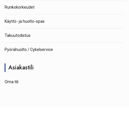
Runkokorkeudet
Käyttö- ja huolto-opas
Takuutodistus
Pyörähuolto / Cykelservice
Asiakastili
Oma tili