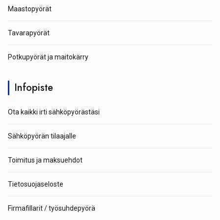
Maastopyörät
Tavarapyörät
Potkupyörät ja maitokärry
Infopiste
Ota kaikki irti sähköpyörästäsi
Sähköpyörän tilaajalle
Toimitus ja maksuehdot
Tietosuojaseloste
Firmafillarit / työsuhdepyörä