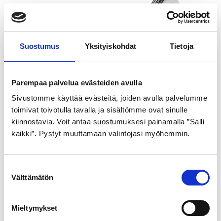
Suostumus
Yksityiskohdat
Tietoja
Parempaa palvelua evästeiden avulla
SCHWALBE
GOLDEN BOY
Sivustomme käyttää evästeitä, joiden avulla palvelumme
ULKORENGAS 42-622
ULKORENGAS 37-622
toimivat toivotulla tavalla ja sisältömme ovat sinulle
MUSTA LAND CRUISER
MUSTA VALKOINEN SR
kiinnostavia. Voit antaa suostumuksesi painamalla ”Salli
pistosuojattu
099
kaikki”. Pystyt muuttamaan valintojasi myöhemmin.
22,99
€
21,99
€
S
Välttämätön
u
o
s
Mieltymykset
t