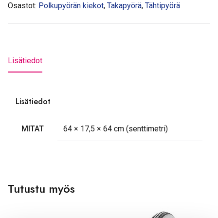
Osastot:
Polkupyörän kiekot
,
Takapyörä
,
Tähtipyörä
Lisätiedot
Lisätiedot
MITAT
64 × 17,5 × 64 cm (senttimetri)
Tutustu myös