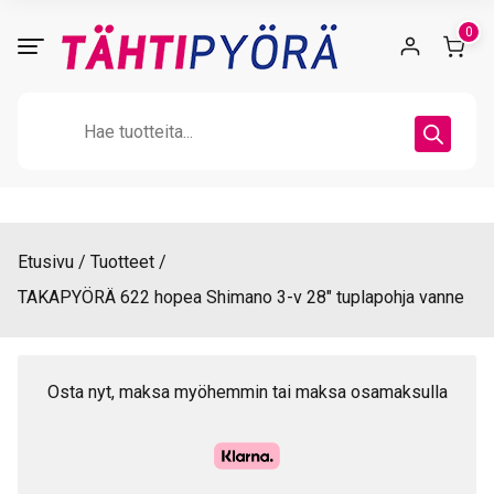
Skip
0
to
content
Products
search
Etusivu
Tuotteet
TAKAPYÖRÄ 622 hopea Shimano 3-v 28″ tuplapohja vanne
Osta nyt, maksa myöhemmin tai maksa osamaksulla