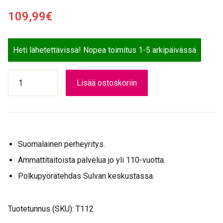
109,99
€
Heti lähetettävissä! Nopea toimitus 1-5 arkipäivässä
TAKAPYÖRÄ
Lisää ostoskoriin
622
hopea
Shimano
3-
v
Suomalainen perheyritys.
28"
tuplapohja
Ammattitaitoista palvelua jo yli 110-vuotta.
vanne
Polkupyörätehdas Sulvan keskustassa.
määrä
Tuotetunnus (SKU):
T112