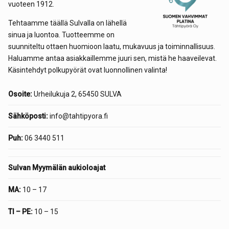
vuoteen 1912.
Tehtaamme täällä Sulvalla on lähellä
sinua ja luontoa. Tuotteemme on
suunniteltu ottaen huomioon laatu, mukavuus ja toiminnallisuus.
Haluamme antaa asiakkaillemme juuri sen, mistä he haaveilevat.
Käsintehdyt polkupyörät ovat luonnollinen valinta!
Osoite:
Urheilukuja 2, 65450 SULVA
Sähköposti:
info@tahtipyora.fi
Puh:
06 3440 511
Sulvan Myymälän aukioloajat
MA:
10 – 17
TI – PE:
10 – 15