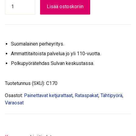
TAKARATAS
Lisää ostoskoriin
SHIMANO
20H
määrä
Suomalainen perheyritys.
Ammattitaitoista palvelua jo yli 110-vuotta.
Polkupyörätehdas Sulvan keskustassa.
Tuotetunnus (SKU):
C170
Osastot:
Painettavat ketjurattaat
,
Rataspakat
,
Tähtipyörä
,
Varaosat