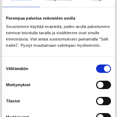
ULKORENGAS 47-622
SISÄRENGAS 20″
MUSTAVALKOINEN
44/57-406/428
ROAD CRUISER
Parempaa palvelua evästeiden avulla
7,99
€
pistosuojattu
Sivustomme käyttää evästeitä, joiden avulla palvelumme
toimivat toivotulla tavalla ja sisältömme ovat sinulle
24,99
€
kiinnostavia. Voit antaa suostumuksesi painamalla ”Salli
kaikki”. Pystyt muuttamaan valintojasi myöhemmin.
S
Välttämätön
u
o
s
Mieltymykset
t
GOLDEN BOY
u
m
Tilastot
ULKORENGAS 40-622
u
MUSTA VALKOINEN SR
k
176