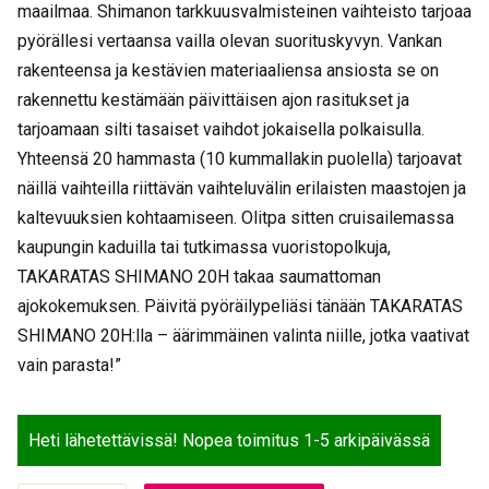
maailmaa. Shimanon tarkkuusvalmisteinen vaihteisto tarjoaa
pyörällesi vertaansa vailla olevan suorituskyvyn. Vankan
rakenteensa ja kestävien materiaaliensa ansiosta se on
rakennettu kestämään päivittäisen ajon rasitukset ja
tarjoamaan silti tasaiset vaihdot jokaisella polkaisulla.
Yhteensä 20 hammasta (10 kummallakin puolella) tarjoavat
näillä vaihteilla riittävän vaihteluvälin erilaisten maastojen ja
kaltevuuksien kohtaamiseen. Olitpa sitten cruisailemassa
kaupungin kaduilla tai tutkimassa vuoristopolkuja,
TAKARATAS SHIMANO 20H takaa saumattoman
ajokokemuksen. Päivitä pyöräilypeliäsi tänään TAKARATAS
SHIMANO 20H:lla – äärimmäinen valinta niille, jotka vaativat
vain parasta!”
Heti lähetettävissä! Nopea toimitus 1-5 arkipäivässä