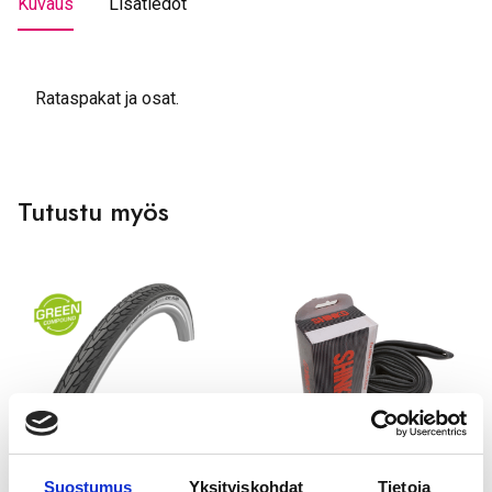
Kuvaus
Lisätiedot
Rataspakat ja osat.
Tutustu myös
SCHWALBE
GOLDEN BOY
Suostumus
Yksityiskohdat
Tietoja