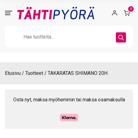
Skip
0
to
content
Products
search
Etusivu
Tuotteet
TAKARATAS SHIMANO 20H
Osta nyt, maksa myöhemmin tai maksa osamaksulla