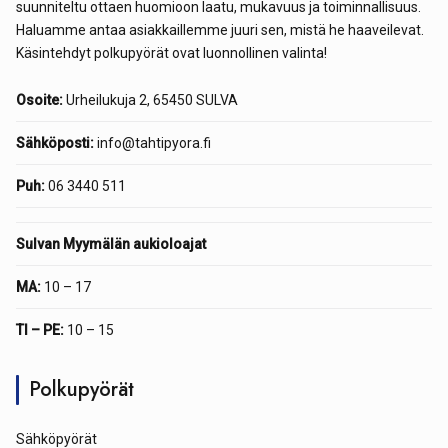
suunniteltu ottaen huomioon laatu, mukavuus ja toiminnallisuus.
Haluamme antaa asiakkaillemme juuri sen, mistä he haaveilevat.
Käsintehdyt polkupyörät ovat luonnollinen valinta!
Osoite:
Urheilukuja 2, 65450 SULVA
Sähköposti:
info@tahtipyora.fi
Puh:
06 3440 511
Sulvan Myymälän aukioloajat
MA:
10 – 17
TI – PE:
10 – 15
Polkupyörät
Sähköpyörät