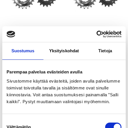
TAKARATAS SHIMANO
TAKARATAS SHIMANO
20H
21H
4,99
€
4,99
€
Suostumus
Yksityiskohdat
Tietoja
Parempaa palvelua evästeiden avulla
Sivustomme käyttää evästeitä, joiden avulla palvelumme
toimivat toivotulla tavalla ja sisältömme ovat sinulle
kiinnostavia. Voit antaa suostumuksesi painamalla ”Salli
kaikki”. Pystyt muuttamaan valintojasi myöhemmin.
TAKARATAS SHIMANO
S
22H
Välttämätön