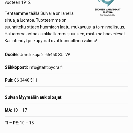
vuoteen 1912.
Tehtaamme täällä Sulvalla on lähellä
sinua ja luontoa. Tuotteemme on
suunniteltu ottaen huomioon laatu, mukavuus ja toiminnallisuus.
Haluamme antaa asiakkaillemme juuri sen, mistä he haaveilevat.
Käsintehdyt polkupyörät ovat luonnollinen valinta!
Osoite:
Urheilukuja 2, 65450 SULVA
Sähköposti:
info@tahtipyora.fi
Puh:
06 3440 511
Sulvan Myymälän aukioloajat
MA:
10 – 17
TI – PE:
10 – 15