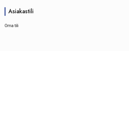
Asiakastili
Oma tili
© Tähtipyörä 2026