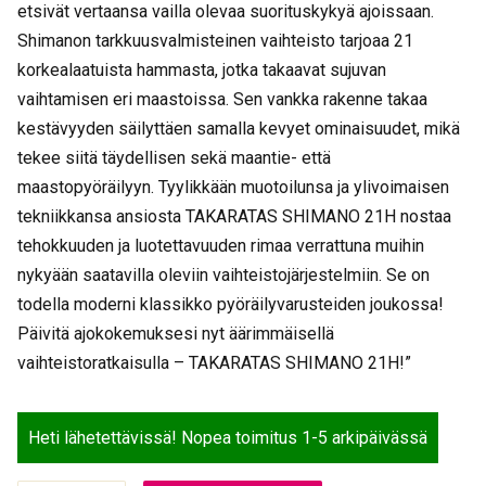
etsivät vertaansa vailla olevaa suorituskykyä ajoissaan.
Shimanon tarkkuusvalmisteinen vaihteisto tarjoaa 21
korkealaatuista hammasta, jotka takaavat sujuvan
vaihtamisen eri maastoissa. Sen vankka rakenne takaa
kestävyyden säilyttäen samalla kevyet ominaisuudet, mikä
tekee siitä täydellisen sekä maantie- että
maastopyöräilyyn. Tyylikkään muotoilunsa ja ylivoimaisen
tekniikkansa ansiosta TAKARATAS SHIMANO 21H nostaa
tehokkuuden ja luotettavuuden rimaa verrattuna muihin
nykyään saatavilla oleviin vaihteistojärjestelmiin. Se on
todella moderni klassikko pyöräilyvarusteiden joukossa!
Päivitä ajokokemuksesi nyt äärimmäisellä
vaihteistoratkaisulla – TAKARATAS SHIMANO 21H!”
Heti lähetettävissä! Nopea toimitus 1-5 arkipäivässä