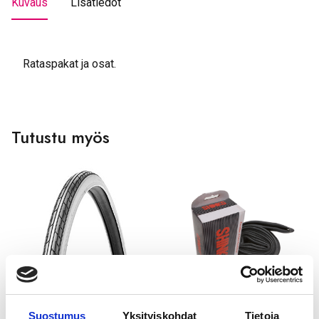
Kuvaus
Lisätiedot
Rataspakat ja osat.
Tutustu myös
GOLDEN BOY
GOLDEN BOY
Suostumus
Yksityiskohdat
Tietoja