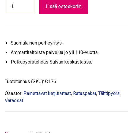
TAKARATAS
Lisää ostoskoriin
SHIMANO
21H
määrä
Suomalainen perheyritys.
Ammattitaitoista palvelua jo yli 110-vuotta.
Polkupyörätehdas Sulvan keskustassa.
Tuotetunnus (SKU):
C176
Osastot:
Painettavat ketjurattaat
,
Rataspakat
,
Tähtipyörä
,
Varaosat