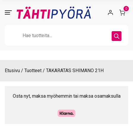
Skip
0
to
content
Products
search
Etusivu
Tuotteet
TAKARATAS SHIMANO 21H
Osta nyt, maksa myöhemmin tai maksa osamaksulla