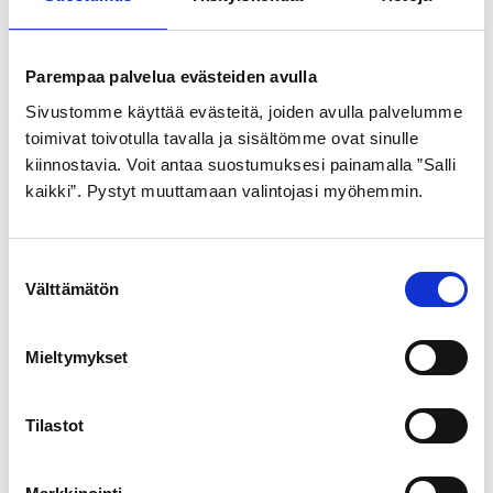
ULKORENGAS 37-622
SISÄRENGAS 24″
MUSTA VALKOINEN SR
40/50-507
099
Parempaa palvelua evästeiden avulla
7,99
€
Sivustomme käyttää evästeitä, joiden avulla palvelumme
21,99
€
toimivat toivotulla tavalla ja sisältömme ovat sinulle
kiinnostavia. Voit antaa suostumuksesi painamalla ”Salli
kaikki”. Pystyt muuttamaan valintojasi myöhemmin.
S
Välttämätön
u
o
s
Mieltymykset
SCHWALBE
t
ULKORENGAS 42-622
u
m
Tilastot
MUSTA ROAD CRUISER
u
pistosuojattu
k
heijastimella