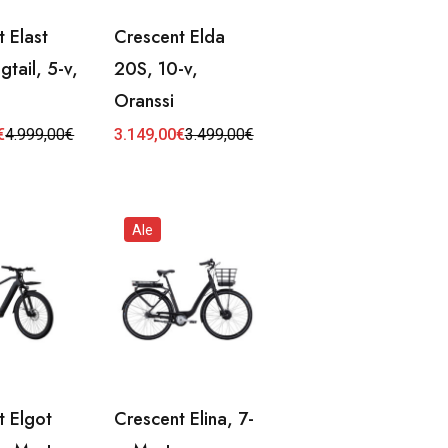
 Elast
Crescent Elda
tail, 5-v,
20S, 10-v,
Oranssi
€
4.999,00
€
3.149,00
€
3.499,00
€
inen
Alkuperäinen
Nykyinen
hinta
hinta
oli:
on:
€.
€.
3.499,00€.
3.149,00€.
Ale
t Elgot
Crescent Elina, 7-