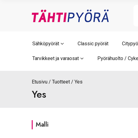
Skip
to
content
Sähköpyörät
Classic pyörät
Citypyö
Tarvikkeet ja varaosat
Pyörähuolto / Cyke
Etusivu
Tuotteet
Yes
Yes
Malli