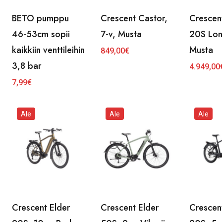
BETO pumppu
Crescent Castor,
Crescent
46-53cm sopii
7-v, Musta
20S Long
kaikkiin venttileihin
Musta
849,00
€
3,8 bar
4.949,00
Alkuperä
Nykyinen
hinta
hinta
7,99
€
oli:
on:
4.999,00
4.949,00
Ale
Ale
Ale
Crescent Elder
Crescent Elder
Crescen