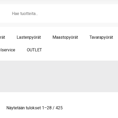
Products
search
rät
Lastenpyörät
Maastopyörät
Tavarapyörät
lservice
OUTLET
Näytetään tulokset 1–28 / 425