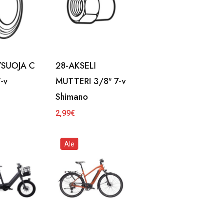
YSUOJA C
28-AKSELI
-v
MUTTERI 3/8″ 7-v
o
Shimano
2,99
€
Ale