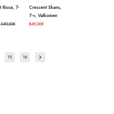
 Rissa, 7-
Crescent Skans,
a
7-v, Valkoinen
.049,00
€
849,00
€
inen
€.
15
16