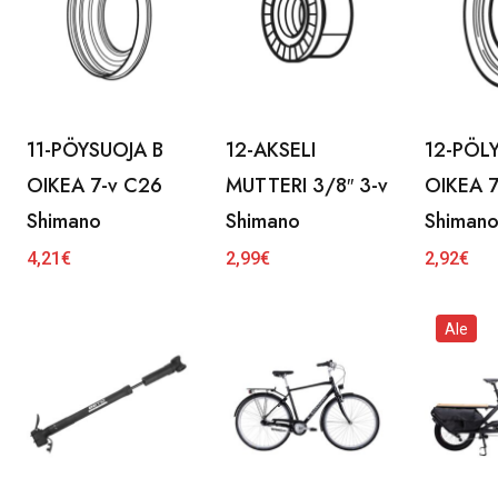
11-PÖYSUOJA B
12-AKSELI
12-PÖL
OIKEA 7-v C26
MUTTERI 3/8″ 3-v
OIKEA 7
Shimano
Shimano
Shiman
4,21
€
2,99
€
2,92
€
Ale