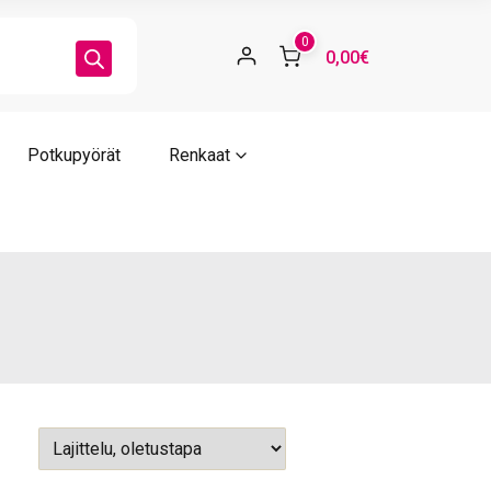
0
0,00€
Potkupyörät
Renkaat