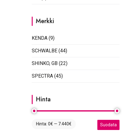
Merkki
KENDA
(9)
SCHWALBE
(44)
SHINKO, GB
(22)
SPECTRA
(45)
Hinta
Hinta:
0€
—
7.440€
Minimihinta
Maksimihinta
Suodata