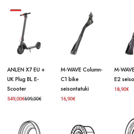
Ale
ANLEN X7 EU +
M-WAVE Column-
M-WAVE
UK Plug BL E-
C1 bike
E2 seiso
Scooter
seisontatuki
18,90
€
549,00
€
699,00
€
16,90
€
Alkuperäinen
Nykyinen
hinta
hinta
oli:
on:
699,00€.
549,00€.