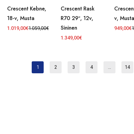
Crescent Kebne,
Crescent Rask
Crescent
18-v, Musta
R70 29″, 12v,
v, Must
Sininen
1.019,00
€
1.059,00
€
949,00
€
1
Alkuperäinen
Nykyinen
Alkuperä
Nykyinen
hinta
hinta
hinta
hinta
1.349,00
€
oli:
on:
oli:
on:
1.059,00€.
1.019,00€.
1.049,00
949,00€.
1
2
3
4
…
14