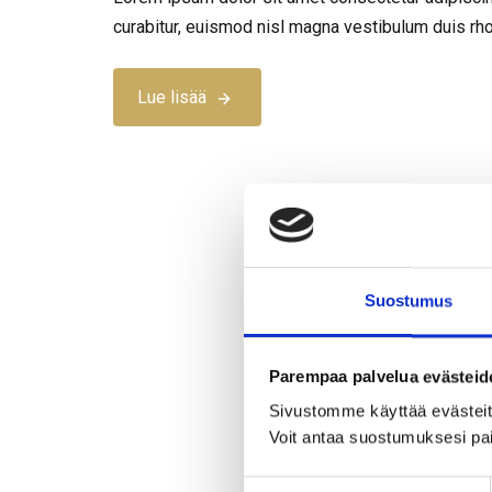
curabitur, euismod nisl magna vestibulum duis rh
Lue lisää
Suostumus
Parempaa palvelua evästeid
Sivustomme käyttää evästeitä,
Voit antaa suostumuksesi pai
S