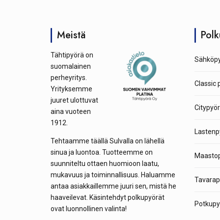
Meistä
Polk
Tähtipyörä on
Sähköpy
suomalainen
perheyritys.
Classic 
Yrityksemme
juuret ulottuvat
Citypyör
aina vuoteen
1912.
Lastenp
Tehtaamme täällä Sulvalla on lähellä
sinua ja luontoa. Tuotteemme on
Maastop
suunniteltu ottaen huomioon laatu,
mukavuus ja toiminnallisuus. Haluamme
Tavarap
antaa asiakkaillemme juuri sen, mistä he
haaveilevat. Käsintehdyt polkupyörät
Potkupyö
ovat luonnollinen valinta!