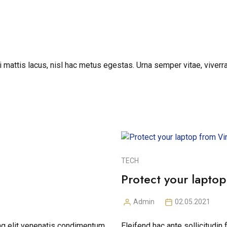
attis lacus, nisl hac metus egestas. Urna semper vitae, viverra
TECH
Protect your laptop
Admin
02.05.2021
Posted
by
ng elit venenatis condimentum
Eleifend hac ante sollicitudin