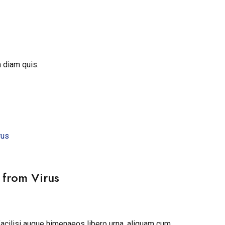
 diam quis.
 from Virus
 facilisi augue himenaeos libero urna, aliquam cum