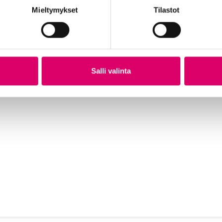
Mieltymykset
Tilastot
Salli valinta