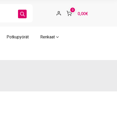
0
0,00€
Potkupyörät
Renkaat