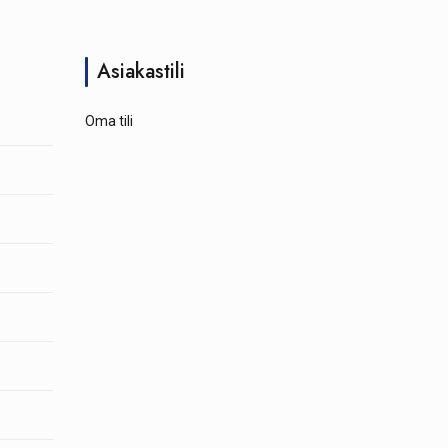
Asiakastili
Oma tili