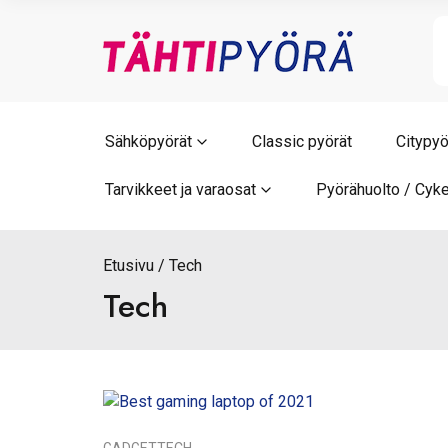
Skip
to
content
Sähköpyörät
Classic pyörät
Citypyö
Tarvikkeet ja varaosat
Pyörähuolto / Cyke
Etusivu
Tech
Tech