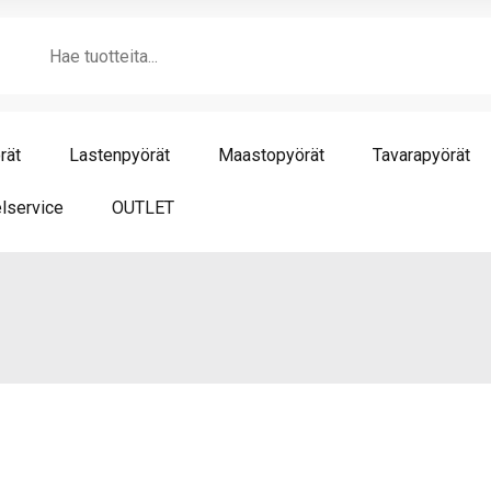
Products
search
rät
Lastenpyörät
Maastopyörät
Tavarapyörät
lservice
OUTLET