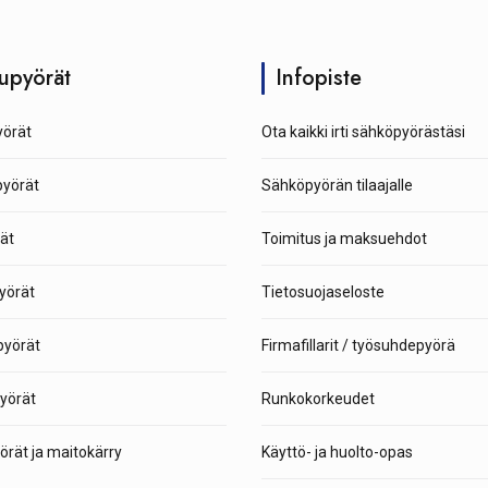
upyörät
Infopiste
örät
Ota kaikki irti sähköpyörästäsi
pyörät
Sähköpyörän tilaajalle
ät
Toimitus ja maksuehdot
yörät
Tietosuojaseloste
yörät
Firmafillarit / työsuhdepyörä
yörät
Runkokorkeudet
rät ja maitokärry
Käyttö- ja huolto-opas