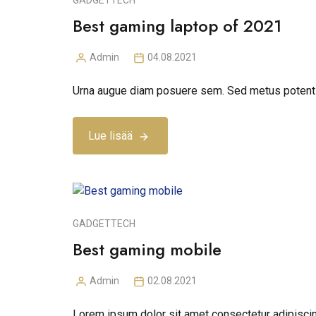
GADGET
TECH
Best gaming laptop of 2021
Admin
04.08.2021
Posted
by
Urna augue diam posuere sem. Sed metus potenti m
Lue lisää
GADGET
TECH
Best gaming mobile
Admin
02.08.2021
Posted
by
Lorem ipsum dolor sit amet consectetur adipisci