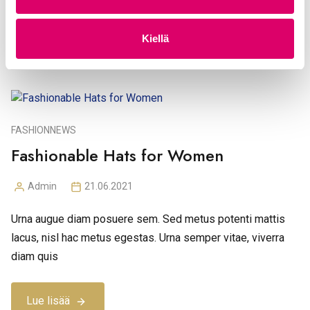
n
t
Kiellä
a
Lue lisää
FASHION
NEWS
Fashionable Hats for Women
Admin
21.06.2021
Posted
by
Urna augue diam posuere sem. Sed metus potenti mattis
lacus, nisl hac metus egestas. Urna semper vitae, viverra
diam quis
Lue lisää