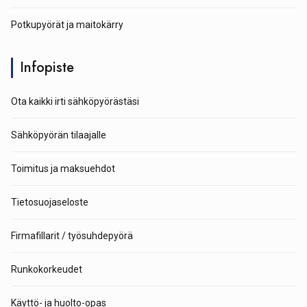
Potkupyörät ja maitokärry
Infopiste
Ota kaikki irti sähköpyörästäsi
Sähköpyörän tilaajalle
Toimitus ja maksuehdot
Tietosuojaseloste
Firmafillarit / työsuhdepyörä
Runkokorkeudet
Käyttö- ja huolto-opas