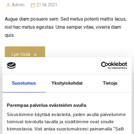
Admin
21.06.2021
Posted
by
Augue diam posuere sem. Sed metus potenti mattis lacus,
nisl hac metus egestas. Urna semper vitae, viverra diam
quis.
Lue lisää
Suostumus
Yksityiskohdat
Tietoja
FASHION
NEWS
Fashionable glasses with huge
Parempaa palvelua evästeiden avulla
discount
Sivustomme käyttää evästeitä, joiden avulla palvelumme
toimivat toivotulla tavalla ja sisältömme ovat sinulle
Admin
21.06.2021
kiinnostavia. Voit antaa suostumuksesi painamalla ”Salli
Posted