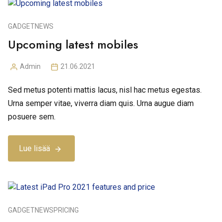
GADGET
NEWS
Upcoming latest mobiles
Admin
21.06.2021
Posted
by
Sed metus potenti mattis lacus, nisl hac metus egestas.
Urna semper vitae, viverra diam quis. Urna augue diam
posuere sem.
Lue lisää
GADGET
NEWS
PRICING