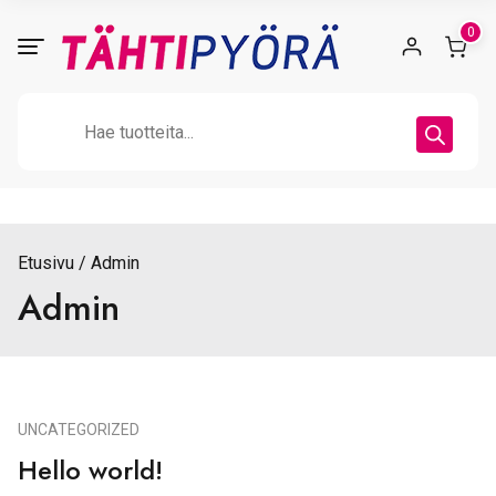
Skip
0
to
content
Products
search
Etusivu
Admin
Admin
UNCATEGORIZED
Hello world!