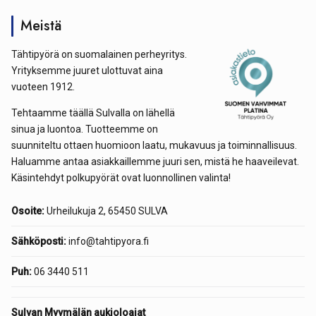
Meistä
Tähtipyörä on suomalainen perheyritys.
Yrityksemme juuret ulottuvat aina
vuoteen 1912.
Tehtaamme täällä Sulvalla on lähellä
sinua ja luontoa. Tuotteemme on
suunniteltu ottaen huomioon laatu, mukavuus ja toiminnallisuus.
Haluamme antaa asiakkaillemme juuri sen, mistä he haaveilevat.
Käsintehdyt polkupyörät ovat luonnollinen valinta!
Osoite:
Urheilukuja 2, 65450 SULVA
Sähköposti:
info@tahtipyora.fi
Puh:
06 3440 511
Sulvan Myymälän aukioloajat