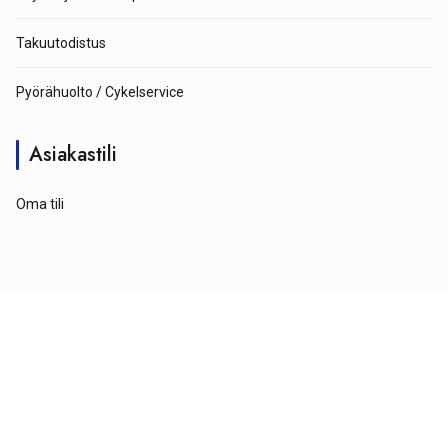
Takuutodistus
Pyörähuolto / Cykelservice
Asiakastili
Oma tili