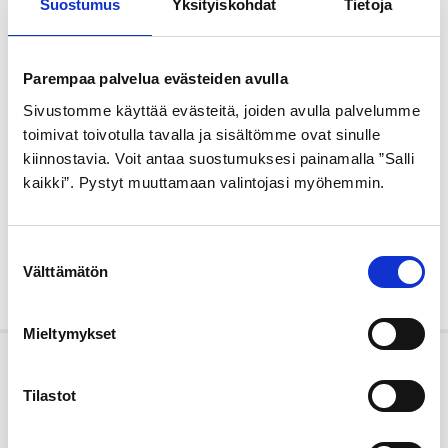
Suostumus
Yksityiskohdat
Tietoja
Parempaa palvelua evästeiden avulla
Sivustomme käyttää evästeitä, joiden avulla palvelumme
toimivat toivotulla tavalla ja sisältömme ovat sinulle
kiinnostavia. Voit antaa suostumuksesi painamalla ”Salli
kaikki”. Pystyt muuttamaan valintojasi myöhemmin.
S
Välttämätön
u
o
s
Mieltymykset
t
u
Meistä
m
Tilastot
u
Tähtipyörä on suomalainen perheyritys.
k