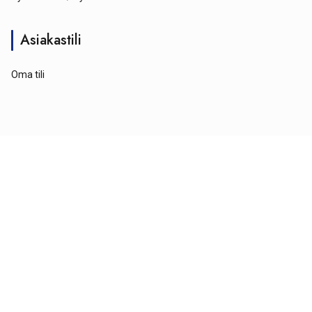
Asiakastili
Oma tili
© Tähtipyörä 2026