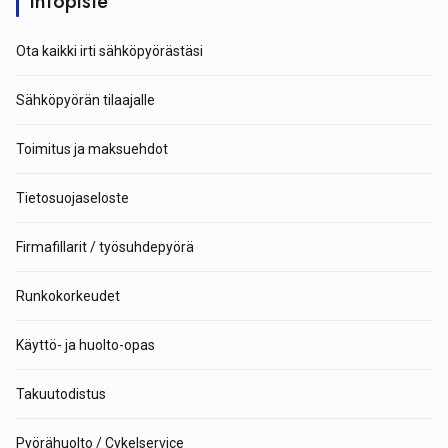
Infopiste
Ota kaikki irti sähköpyörästäsi
Sähköpyörän tilaajalle
Toimitus ja maksuehdot
Tietosuojaseloste
Firmafillarit / työsuhdepyörä
Runkokorkeudet
Käyttö- ja huolto-opas
Takuutodistus
Pyörähuolto / Cykelservice