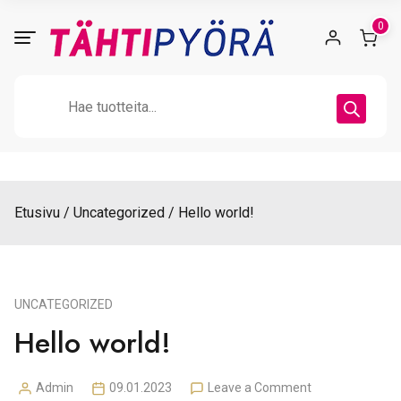
Skip
0
to
content
Products
search
Etusivu
Uncategorized
Hello world!
UNCATEGORIZED
Hello world!
on
Admin
09.01.2023
Leave a Comment
Posted