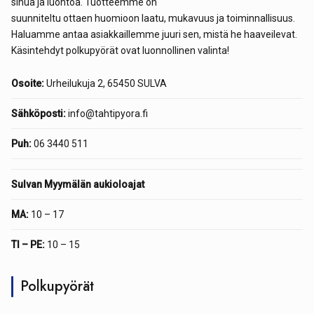
sinua ja luontoa. Tuotteemme on
suunniteltu ottaen huomioon laatu, mukavuus ja toiminnallisuus.
Haluamme antaa asiakkaillemme juuri sen, mistä he haaveilevat.
Käsintehdyt polkupyörät ovat luonnollinen valinta!
Osoite:
Urheilukuja 2, 65450 SULVA
Sähköposti:
info@tahtipyora.fi
Puh:
06 3440 511
Sulvan Myymälän aukioloajat
MA:
10 – 17
TI – PE:
10 – 15
Polkupyörät