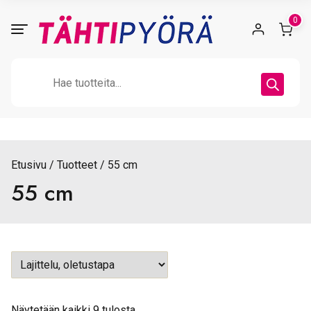
Skip
0
to
content
Products
search
Etusivu
Tuotteet
55 cm
55 cm
Näytetään kaikki 9 tulosta