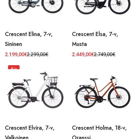
Crescent Elina, 7-v,
Crescent Elsa, 7-v,
Sininen
Musta
2.199,00
€
2.299,00
€
2.449,00
€
2.749,00
€
Alkuperäinen
Nykyinen
Alkuperäinen
Nykyinen
hinta
hinta
hinta
hinta
oli:
on:
oli:
on:
Ale
2.299,00€.
2.199,00€.
2.749,00€.
2.449,00€.
Crescent Elvira, 7-v,
Crescent Holma, 18-v,
Valkoinen
Oranssi