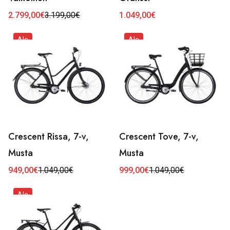
2.799,00
€
3.199,00
€
1.049,00
€
Alkuperäinen
Nykyinen
hinta
hinta
oli:
on:
Ale
Ale
3.199,00€.
2.799,00€.
Crescent Rissa, 7-v,
Crescent Tove, 7-v,
Musta
Musta
949,00
€
1.049,00
€
999,00
€
1.049,00
€
Alkuperäinen
Nykyinen
Alkuperäinen
Nykyinen
hinta
hinta
hinta
hinta
oli:
on:
oli:
on:
Ale
1.049,00€.
949,00€.
1.049,00€.
999,00€.