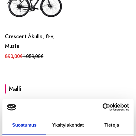
Crescent Åkulla, 8-v,
Musta
890,00
€
1.059,00
€
Alkuperäinen
Nykyinen
hinta
hinta
oli:
on:
1.059,00€.
890,00€.
Malli
Miehet
(2)
Naiset
(9)
Suostumus
Yksityiskohdat
Tietoja