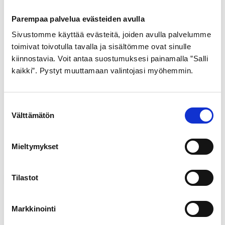
Osastot
Parempaa palvelua evästeiden avulla
Sivustomme käyttää evästeitä, joiden avulla palvelumme
Tähtipyörä
(440)
toimivat toivotulla tavalla ja sisältömme ovat sinulle
kiinnostavia. Voit antaa suostumuksesi painamalla ”Salli
kaikki”. Pystyt muuttamaan valintojasi myöhemmin.
Koko
27,5" +
(1)
S
Välttämätön
u
28"
(8)
o
s
Mieltymykset
t
Hinta
u
m
Tilastot
u
Hinta:
890€
—
2.800€
Minimihinta
Maksimihint
k
Suodata
Markkinointi
s