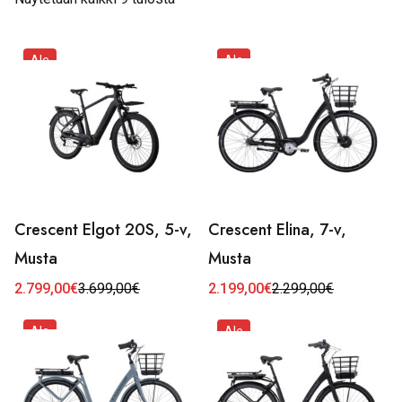
Ale
Ale
Crescent Elgot 20S, 5-v,
Crescent Elina, 7-v,
Musta
Musta
2.799,00
€
3.699,00
€
2.199,00
€
2.299,00
€
Alkuperäinen
Nykyinen
Alkuperäinen
Nykyinen
hinta
hinta
hinta
hinta
oli:
on:
oli:
on:
Ale
Ale
3.699,00€.
2.799,00€.
2.299,00€.
2.199,00€.