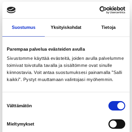
Vaihteisto: Shimano® Cues®
Ohjainkannatin: Alumiini ahead 28,6/31,8 mm,
säädettävä 90–150°, pituus 105 mm
Suostumus
Yksityiskohdat
Tietoja
Runkomateriaali: Hydroformattu alumiini
integroidulla kaapeloinnilla
Parempaa palvelua evästeiden avulla
Maksimikokonaispaino: 135 kg
Sivustomme käyttää evästeitä, joiden avulla palvelumme
Ohjaustanko: TEC Risebar alumiini 640 mm
toimivat toivotulla tavalla ja sisältömme ovat sinulle
Vakuutus: Solid varkausvakuutus
kiinnostavia. Voit antaa suostumuksesi painamalla ”Salli
kaikki”. Pystyt muuttamaan valintojasi myöhemmin.
Kädensijat: Spectra lukittavat ergonomiset
Takapakka: Shimano® Cues-9®, 11–36T
S
Vaihteiden määrä: 18
Välttämätön
u
Runko: Alumiini
o
s
Mieltymykset
t