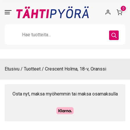
Skip
0
to
content
Products
search
Etusivu
Tuotteet
Crescent Holma, 18-v, Oranssi
Osta nyt, maksa myöhemmin tai maksa osamaksulla