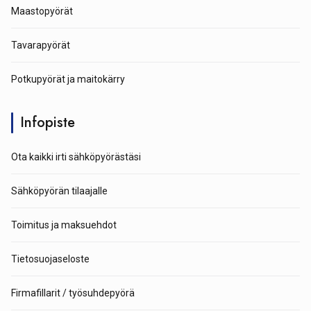
Maastopyörät
Tavarapyörät
Potkupyörät ja maitokärry
Infopiste
Ota kaikki irti sähköpyörästäsi
Sähköpyörän tilaajalle
Toimitus ja maksuehdot
Tietosuojaseloste
Firmafillarit / työsuhdepyörä