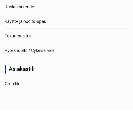
Runkokorkeudet
Käyttö- ja huolto-opas
Takuutodistus
Pyörähuolto / Cykelservice
Asiakastili
Oma tili