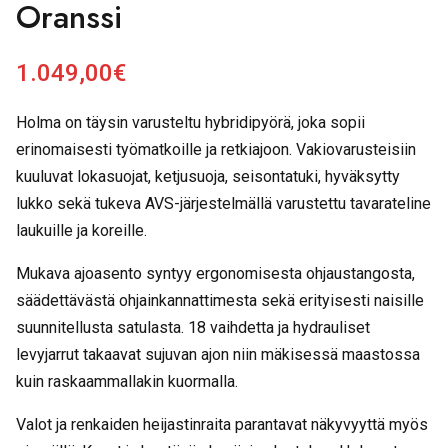
Oranssi
1.049,00
€
Holma on täysin varusteltu hybridipyörä, joka sopii
erinomaisesti työmatkoille ja retkiajoon. Vakiovarusteisiin
kuuluvat lokasuojat, ketjusuoja, seisontatuki, hyväksytty
lukko sekä tukeva AVS-järjestelmällä varustettu tavarateline
laukuille ja koreille.
Mukava ajoasento syntyy ergonomisesta ohjaustangosta,
säädettävästä ohjainkannattimesta sekä erityisesti naisille
suunnitellusta satulasta. 18 vaihdetta ja hydrauliset
levyjarrut takaavat sujuvan ajon niin mäkisessä maastossa
kuin raskaammallakin kuormalla.
Valot ja renkaiden heijastinraita parantavat näkyvyyttä myös