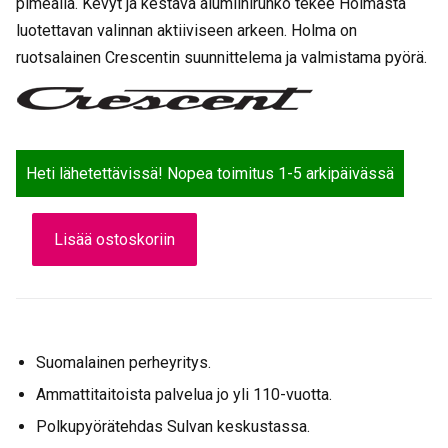
pimeällä. Kevyt ja kestävä alumiinirunko tekee Holmasta
luotettavan valinnan aktiiviseen arkeen. Holma on
ruotsalainen Crescentin suunnittelema ja valmistama pyörä.
Heti lähetettävissä! Nopea toimitus 1-5 arkipäivässä
Crescent
Lisää ostoskoriin
Holma,
18-
v,
Oranssi
määrä
Suomalainen perheyritys.
Ammattitaitoista palvelua jo yli 110-vuotta.
Polkupyörätehdas Sulvan keskustassa.