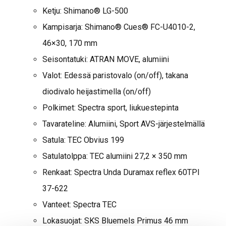
Ketju: Shimano® LG-500
Kampisarja: Shimano® Cues® FC-U4010-2,
46×30, 170 mm
Seisontatuki: ATRAN MOVE, alumiini
Valot: Edessä paristovalo (on/off), takana
diodivalo heijastimella (on/off)
Polkimet: Spectra sport, liukuestepinta
Tavarateline: Alumiini, Sport AVS-järjestelmällä
Satula: TEC Obvius 199
Satulatolppa: TEC alumiini 27,2 × 350 mm
Renkaat: Spectra Unda Duramax reflex 60TPI
37-622
Vanteet: Spectra TEC
Lokasuojat: SKS Bluemels Primus 46 mm