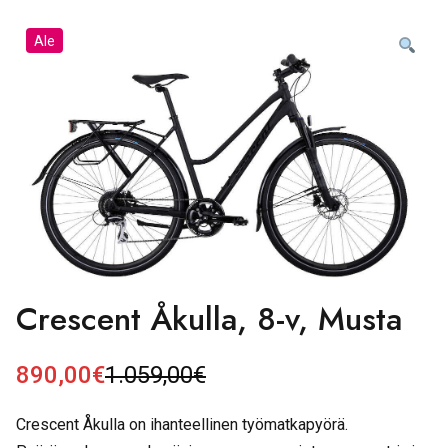
Ale
Crescent Åkulla, 8-v, Musta
890,00
€
1.059,00
€
A
N
l
y
Crescent Åkulla on ihanteellinen työmatkapyörä.
k
k