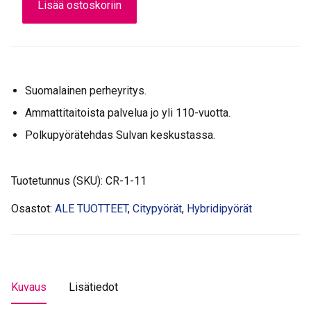
Lisää ostoskoriin
.
€
Åkulla,
0
.
8-
5
v,
9
Musta
,
määrä
Suomalainen perheyritys.
0
0
Ammattitaitoista palvelua jo yli 110-vuotta.
€
Polkupyörätehdas Sulvan keskustassa.
.
Tuotetunnus (SKU):
CR-1-11
Osastot:
ALE TUOTTEET
,
Citypyörät
,
Hybridipyörät
Kuvaus
Lisätiedot