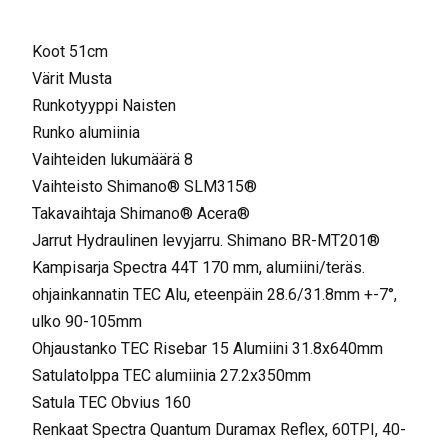
Koot 51cm
Värit Musta
Runkotyyppi Naisten
Runko alumiinia
Vaihteiden lukumäärä 8
Vaihteisto Shimano® SLM315®
Takavaihtaja Shimano® Acera®
Jarrut Hydraulinen levyjarru. Shimano BR-MT201®
Kampisarja Spectra 44T 170 mm, alumiini/teräs.
ohjainkannatin TEC Alu, eteenpäin 28.6/31.8mm +-7°,
ulko 90-105mm
Ohjaustanko TEC Risebar 15 Alumiini 31.8x640mm
Satulatolppa TEC alumiinia 27.2x350mm
Satula TEC Obvius 160
Renkaat Spectra Quantum Duramax Reflex, 60TPI, 40-