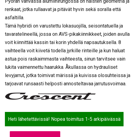
Pyörän vahvassa alumiinirungossa on naisten geometria ja
u
y
p
i
renkaat, jotka rullaavat ja pitävät hyvin sekä soralla että
e
n
asfaltilla.
r
e
Tämä hybridi on varustettu lokasuojilla, seisontatuella ja
ä
n
tavaratelineellä, jossa on AVS-pikakiinnikkeet, joiden avulla
i
h
voit kiinnittää kassin tai korin yhdellä napsautuksella. 8
n
i
vaihteella voit kiivetä todella jyrkille rinteille ja kun haluat
e
n
astua pois raskaimmasta vaihteesta, sinun tarvitsee vain
n
t
lukita vaimennettu haarukka. Åkullassa on hydrauliset
h
a
i
o
levyjarrut, jotka toimivat märissä ja kuivissa olosuhteissa ja
n
n
tarjoavat runsaasti helposti annosteltavaa jarrutusvoimaa.
t
:
a
8
o
9
l
0
i
,
Heti lähetettävissä! Nopea toimitus 1-5 arkipäivässä
:
0
1
0
Crescent