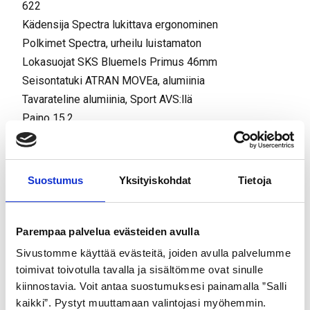
622
Kädensija Spectra lukittava ergonominen
Polkimet Spectra, urheilu luistamaton
Lokasuojat SKS Bluemels Primus 46mm
Seisontatuki ATRAN MOVEa, alumiinia
Tavarateline alumiinia, Sport AVS:llä
Paino 15.2
Kasetti Shimano® HG-31-8, 11-34
Haarukka alumiinia
Pyörän vanteet Spectra TEC
Suostumus
Yksityiskohdat
Tietoja
Ketju Shimano® HG-40
Parempaa palvelua evästeiden avulla
Sivustomme käyttää evästeitä, joiden avulla palvelumme
Tutustu myös
toimivat toivotulla tavalla ja sisältömme ovat sinulle
kiinnostavia. Voit antaa suostumuksesi painamalla ”Salli
kaikki”. Pystyt muuttamaan valintojasi myöhemmin.
Ale