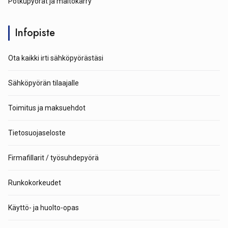
Potkupyörät ja maitokärry
Infopiste
Ota kaikki irti sähköpyörästäsi
Sähköpyörän tilaajalle
Toimitus ja maksuehdot
Tietosuojaseloste
Firmafillarit / työsuhdepyörä
Runkokorkeudet
Käyttö- ja huolto-opas