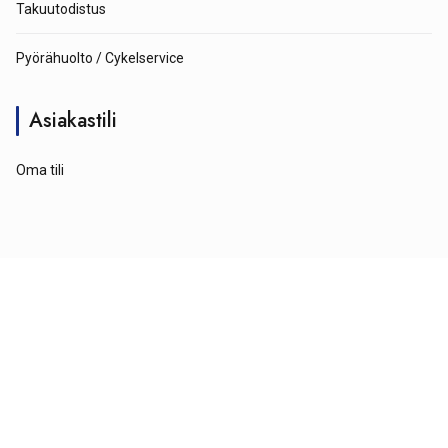
Takuutodistus
Pyörähuolto / Cykelservice
Asiakastili
Oma tili
© Tähtipyörä 2026