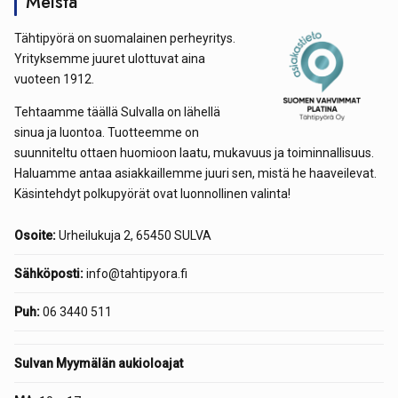
Meistä
Tähtipyörä on suomalainen perheyritys.
Yrityksemme juuret ulottuvat aina
vuoteen 1912.
Tehtaamme täällä Sulvalla on lähellä
sinua ja luontoa. Tuotteemme on
suunniteltu ottaen huomioon laatu, mukavuus ja toiminnallisuus.
Haluamme antaa asiakkaillemme juuri sen, mistä he haaveilevat.
Käsintehdyt polkupyörät ovat luonnollinen valinta!
Osoite:
Urheilukuja 2, 65450 SULVA
Sähköposti:
info@tahtipyora.fi
Puh:
06 3440 511
Sulvan Myymälän aukioloajat