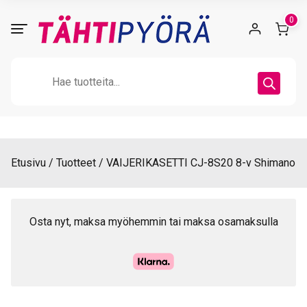
Skip
0
to
content
Products
search
Etusivu
Tuotteet
VAIJERIKASETTI CJ-8S20 8-v Shimano
Osta nyt, maksa myöhemmin tai maksa osamaksulla