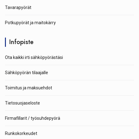
Tavarapyörät
Potkupyörät ja maitokärry
Infopiste
Ota kaikki irti sähköpyörästäsi
Sähköpyörän tilaajalle
Toimitus ja maksuehdot
Tietosuojaseloste
Firmafillarit / työsuhdepyörä
Runkokorkeudet