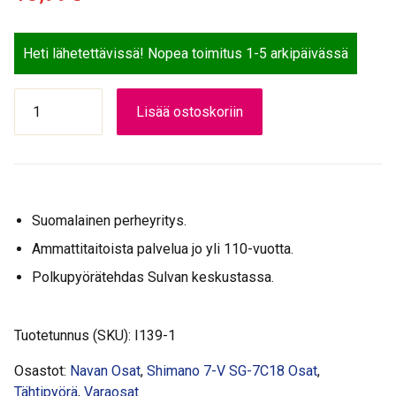
Heti lähetettävissä! Nopea toimitus 1-5 arkipäivässä
VAIJERIKASETTI
Lisää ostoskoriin
CJ-
8S20
8-
v
Shimano
Suomalainen perheyritys.
määrä
Ammattitaitoista palvelua jo yli 110-vuotta.
Polkupyörätehdas Sulvan keskustassa.
Tuotetunnus (SKU):
I139-1
Osastot:
Navan Osat
,
Shimano 7-V SG-7C18 Osat
,
Tähtipyörä
,
Varaosat