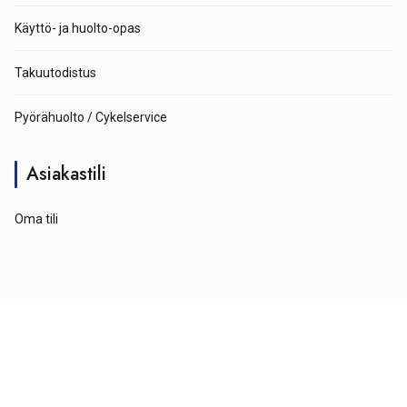
Käyttö- ja huolto-opas
Takuutodistus
Pyörähuolto / Cykelservice
Asiakastili
Oma tili