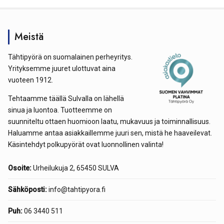
Meistä
Tähtipyörä on suomalainen perheyritys.
Yrityksemme juuret ulottuvat aina
vuoteen 1912.
Tehtaamme täällä Sulvalla on lähellä
sinua ja luontoa. Tuotteemme on
suunniteltu ottaen huomioon laatu, mukavuus ja toiminnallisuus.
Haluamme antaa asiakkaillemme juuri sen, mistä he haaveilevat.
Käsintehdyt polkupyörät ovat luonnollinen valinta!
Osoite:
Urheilukuja 2, 65450 SULVA
Sähköposti:
info@tahtipyora.fi
Puh:
06 3440 511