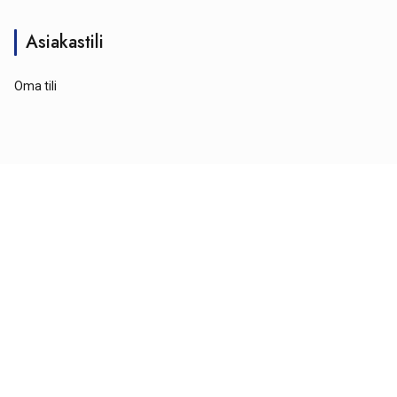
Asiakastili
Oma tili
© Tähtipyörä 2026