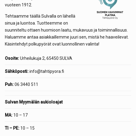
vuoteen 1912.
Tehtaamme täällä Sulvalla on lähellä
sinua ja luontoa. Tuotteemme on
suunniteltu ottaen huomioon laatu, mukavuus ja toiminnallisuus.
Haluamme antaa asiakkaillemme juuri sen, mistä he haaveilevat.
Käsintehdyt polkupyörät ovat luonnollinen valinta!
Osoite:
Urheilukuja 2, 65450 SULVA
Sähköposti:
info@tahtipyora.fi
Puh:
06 3440 511
Sulvan Myymälän aukioloajat
MA:
10 – 17
TI – PE:
10 – 15