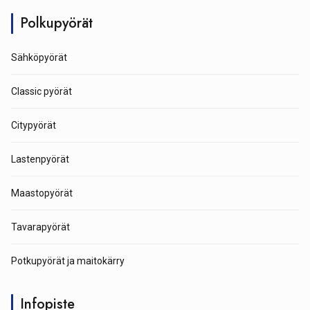
Polkupyörät
Sähköpyörät
Classic pyörät
Citypyörät
Lastenpyörät
Maastopyörät
Tavarapyörät
Potkupyörät ja maitokärry
Infopiste