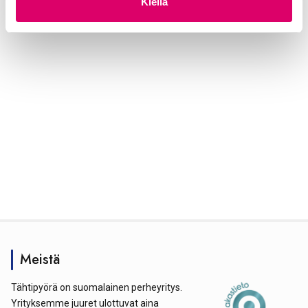
Kiellä
a
Meistä
Tähtipyörä on suomalainen perheyritys.
Yrityksemme juuret ulottuvat aina