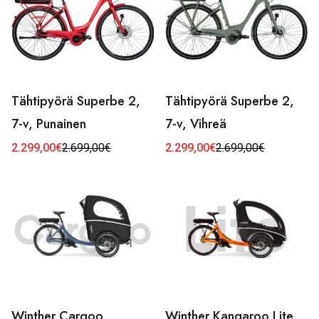
Tähtipyörä Superbe 2,
Tähtipyörä Superbe 2,
7-v, Punainen
7-v, Vihreä
2.299,00
€
2.699,00
€
2.299,00
€
2.699,00
€
Alkuperäinen
Nykyinen
Alkuperäinen
Nykyinen
hinta
hinta
hinta
hinta
oli:
on:
oli:
on:
2.699,00€.
2.299,00€.
2.699,00€.
2.299,00€.
Winther Cargoo,
Winther Kangaroo Lite
Tällä
Tällä