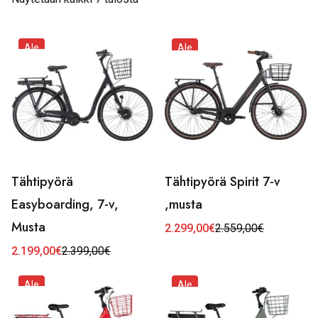
Ale
Ale
Tähtipyörä
Tähtipyörä Spirit 7-v
Easyboarding, 7-v,
,musta
Musta
2.299,00
€
2.559,00
€
Alkuperäinen
Nykyinen
hinta
hinta
2.199,00
€
2.399,00
€
Alkuperäinen
Nykyinen
oli:
on:
hinta
hinta
2.559,00€.
2.299,00€.
oli:
on:
Ale
Ale
2.399,00€.
2.199,00€.