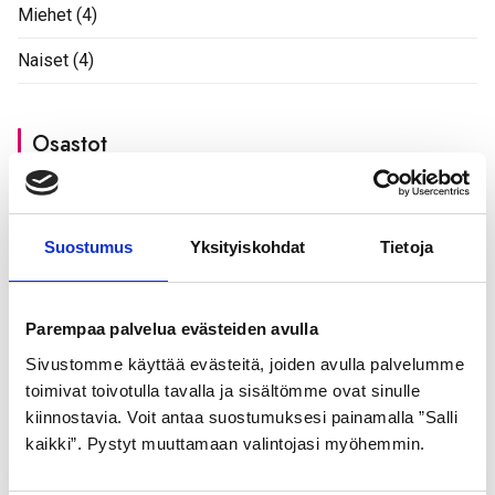
tehdä
Miehet
(4)
valinnat
Naiset
(4)
tuotteen
sivulla.
Osastot
Tähtipyörä
(440)
Suostumus
Yksityiskohdat
Tietoja
Koko
Parempaa palvelua evästeiden avulla
28"
(4)
Sivustomme käyttää evästeitä, joiden avulla palvelumme
toimivat toivotulla tavalla ja sisältömme ovat sinulle
kiinnostavia. Voit antaa suostumuksesi painamalla ”Salli
Hinta
kaikki”. Pystyt muuttamaan valintojasi myöhemmin.