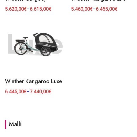
tuotteella
tuotteella
5.620,00
€
–
6.615,00
€
5.460,00
€
–
6.455,00
€
Hintaluokka:
Hintaluokka:
5.620,00€
5.460,00€
on
on
-
-
6.615,00€
6.455,00€
useampi
useampi
muunnelma.
muunnelma.
Voit
Voit
tehdä
tehdä
valinnat
valinnat
tuotteen
tuotteen
Winther Kangaroo Luxe
Tällä
sivulla.
sivulla.
tuotteella
6.445,00
€
–
7.440,00
€
Hintaluokka:
6.445,00€
on
-
7.440,00€
useampi
muunnelma.
Malli
Voit