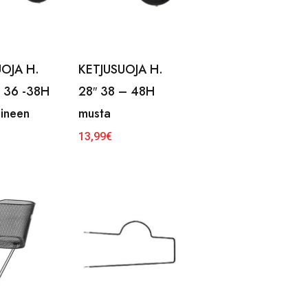
UOJA H.
KETJUSUOJA H.
 36 -38H
28″ 38 – 48H
eineen
musta
13,99
€