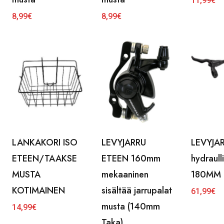
11,99
€
8,99
€
8,99
€
LANKAKORI ISO
LEVYJARRU
LEVYJAR
ETEEN/TAAKSE
ETEEN 160mm
hydraull
MUSTA
mekaaninen
180MM
KOTIMAINEN
sisältää jarrupalat
61,99
€
musta (140mm
14,99
€
Taka)