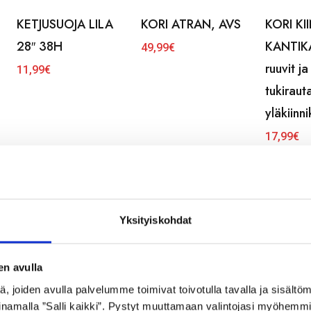
KETJUSUOJA LILA
KORI ATRAN, AVS
KORI KI
28″ 38H
KANTIK
49,99
€
ruuvit ja
11,99
€
tukiraut
yläkiinn
17,99
€
Yksityiskohdat
en avulla
 joiden avulla palvelumme toimivat toivotulla tavalla ja sisältöm
namalla ”Salli kaikki”. Pystyt muuttamaan valintojasi myöhemmi