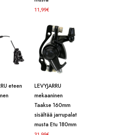
11,99
€
RU eteen
LEVYJARRU
inen
mekaaninen
Taakse 160mm
sisältää jarrupalat
musta Etu 180mm
31,99
€