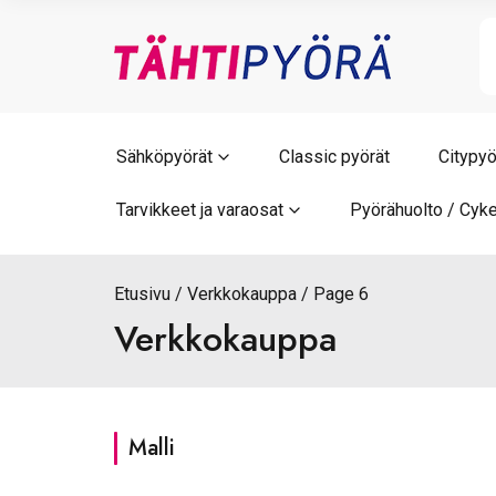
Skip
to
content
Sähköpyörät
Classic pyörät
Citypyö
Tarvikkeet ja varaosat
Pyörähuolto / Cyke
Etusivu
Verkkokauppa
Page 6
Verkkokauppa
Malli