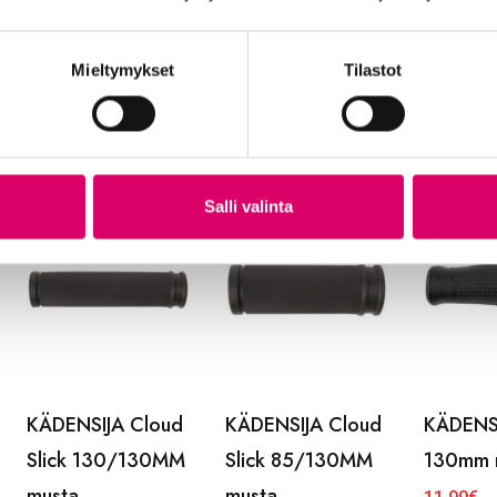
KORIN
KUMISIDE M-
KUULA
VAAKAKIINNIKE
WAVE Bungee
FAUBER
28 6MM tai 25
Multi 60
Mieltymykset
Tilastot
2,99
€
4MM
8,99
€
4,99
€
Salli valinta
KÄDENSIJA Cloud
KÄDENSIJA Cloud
KÄDENS
Slick 130/130MM
Slick 85/130MM
130mm 
musta
musta