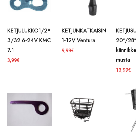
KETJULUKKO1/2*
KETJUNKATKAISIN
KETJUS
3/32 6-24V KMC
1-12V Ventura
20″/28″
7.1
kiinnikk
9,99
€
musta
3,99
€
13,99
€