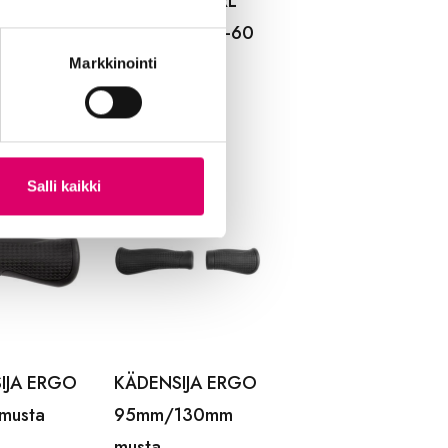
RENGAS
KYPÄRÄ TWIRL
City One L 57-60
Musta
Markkinointi
49,99
€
Salli kaikki
IJA ERGO
KÄDENSIJA ERGO
musta
95mm/130mm
musta