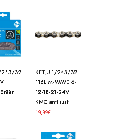
1/2*3/32
KETJU 1/2*3/32
7V
116L M-WAVE 6-
yörään
12-18-21-24V
KMC anti rust
19,99
€