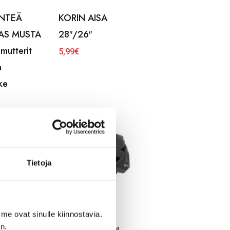
INTEÄ
KORIN AISA
AS MUSTA
28″/26″
 mutterit
5,99
€
a
ike
Tietoja
me ovat sinulle kiinnostavia.
n.