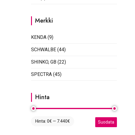
Merkki
KENDA
(9)
SCHWALBE
(44)
SHINKO, GB
(22)
SPECTRA
(45)
Hinta
Hinta:
0€
—
7.440€
Minimihinta
Maksimihinta
Suodata