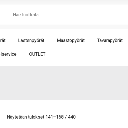
Products
search
rät
Lastenpyörät
Maastopyörät
Tavarapyörät
lservice
OUTLET
Näytetään tulokset 141–168 / 440