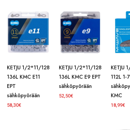
KETJU 1/2*11/128
KETJU 1/2*11/128
KETJU 
136L KMC E11
136L KMC E9 EPT
112L 1-
EPT
sähköpyörään
sähköp
sähköpyörään
KMC
52,50
€
58,30
€
18,99
€