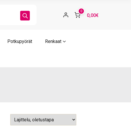
0
0,00€
Potkupyörät
Renkaat