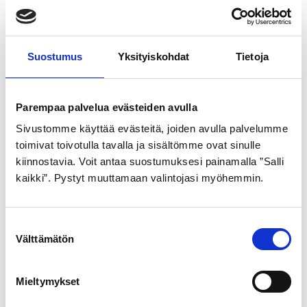
Suostumus
Yksityiskohdat
Tietoja
SCHWALBE
SCHWALBE
Parempaa palvelua evästeiden avulla
ULKORENGAS 35-622
ULKORENGAS 35-622
Sivustomme käyttää evästeitä, joiden avulla palvelumme
NASTA Marathon Winter
NASTA Winter pistos.
toimivat toivotulla tavalla ja sisältömme ovat sinulle
pistos. Lux 240n
Lux 120n
kiinnostavia. Voit antaa suostumuksesi painamalla ”Salli
kaikki”. Pystyt muuttamaan valintojasi myöhemmin.
66,90
€
45,90
€
S
Välttämätön
u
o
s
Mieltymykset
t