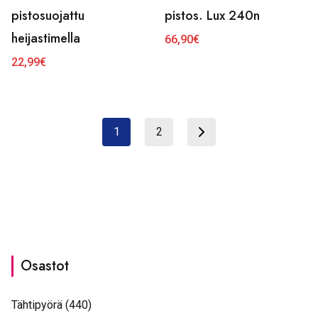
pistosuojattu
pistos. Lux 240n
heijastimella
66,90
€
22,99
€
1
2
Osastot
Tähtipyörä
(440)