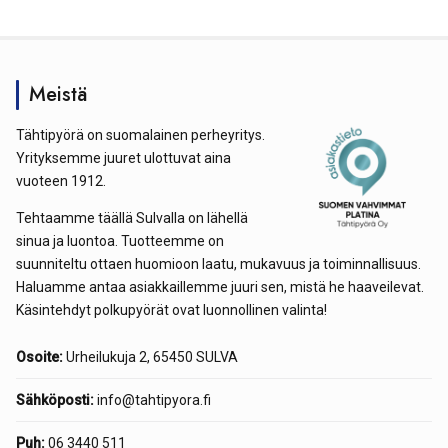
Meistä
Tähtipyörä on suomalainen perheyritys.
Yrityksemme juuret ulottuvat aina
vuoteen 1912.
Tehtaamme täällä Sulvalla on lähellä
sinua ja luontoa. Tuotteemme on
suunniteltu ottaen huomioon laatu, mukavuus ja toiminnallisuus.
Haluamme antaa asiakkaillemme juuri sen, mistä he haaveilevat.
Käsintehdyt polkupyörät ovat luonnollinen valinta!
Osoite:
Urheilukuja 2, 65450 SULVA
Sähköposti:
info@tahtipyora.fi
Puh:
06 3440 511