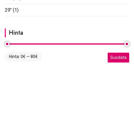
29"
(1)
Hinta
Hinta:
0€
—
80€
Minimihinta
Maksimihint
Suodata