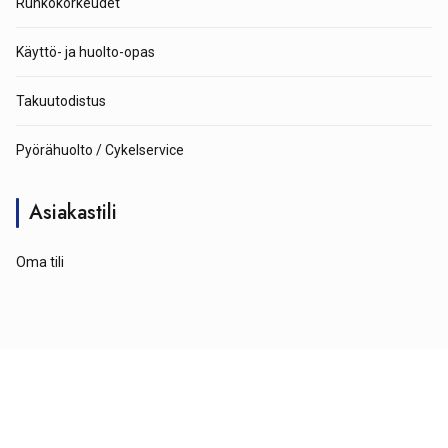
Runkokorkeudet
Käyttö- ja huolto-opas
Takuutodistus
Pyörähuolto / Cykelservice
Asiakastili
Oma tili