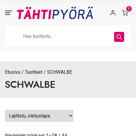
Skip
0
to
content
Products
search
Etusivu
Tuotteet
SCHWALBE
SCHWALBE
Näytetään tulokset 1–28 / 44