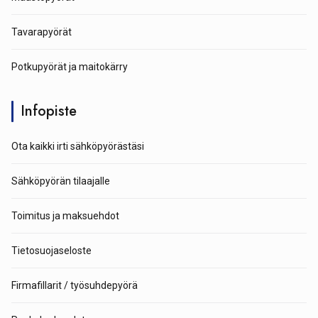
Tavarapyörät
Potkupyörät ja maitokärry
Infopiste
Ota kaikki irti sähköpyörästäsi
Sähköpyörän tilaajalle
Toimitus ja maksuehdot
Tietosuojaseloste
Firmafillarit / työsuhdepyörä