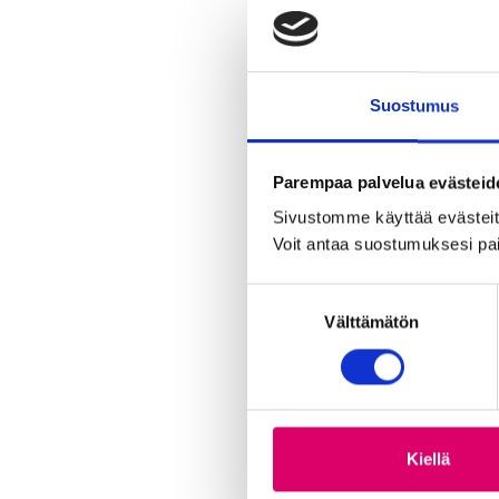
Suostumus
Parempaa palvelua evästeid
Sivustomme käyttää evästeitä,
Voit antaa suostumuksesi pai
S
Välttämätön
u
o
s
t
u
m
Kiellä
u