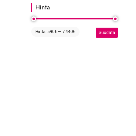
Hinta
Hinta:
590€
—
7.440€
Minimihinta
Maksimihinta
Suodata