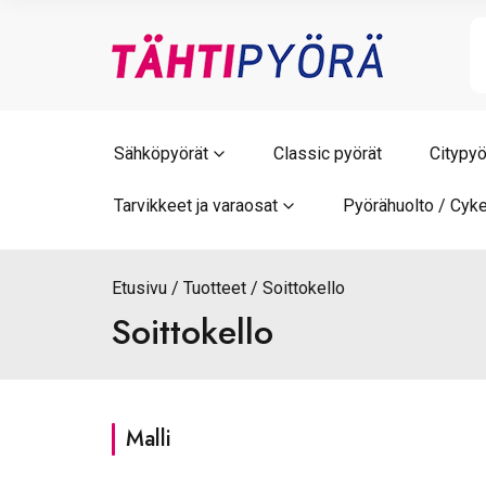
Skip
to
content
Sähköpyörät
Classic pyörät
Citypyö
Tarvikkeet ja varaosat
Pyörähuolto / Cyke
Etusivu
Tuotteet
Soittokello
Soittokello
Malli