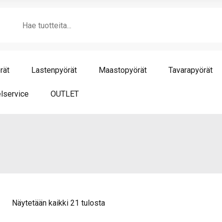
Products
search
rät
Lastenpyörät
Maastopyörät
Tavarapyörät
lservice
OUTLET
Näytetään kaikki 21 tulosta