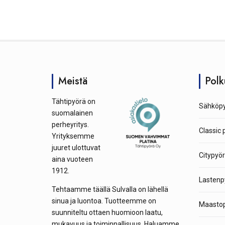
Meistä
Polk
Tähtipyörä on
Sähköpy
suomalainen
perheyritys.
Classic 
Yrityksemme
juuret ulottuvat
Citypyör
aina vuoteen
1912.
Lastenp
Tehtaamme täällä Sulvalla on lähellä
sinua ja luontoa. Tuotteemme on
Maastop
suunniteltu ottaen huomioon laatu,
mukavuus ja toiminnallisuus. Haluamme