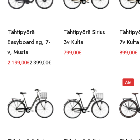
Tähtipyörä
Tähtipyörä Sirius
Tähtipyö
Easyboarding, 7-
3v Kulta
7v Kulta
v, Musta
799,00
€
899,00
€
2.199,00
€
2.399,00
€
Alkuperäinen
Nykyinen
hinta
hinta
oli:
on:
2.399,00€.
2.199,00€.
Ale