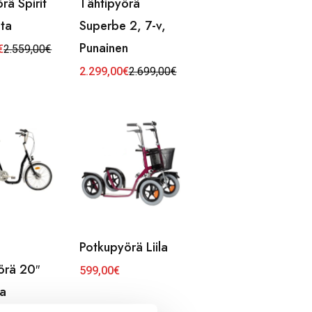
rä Spirit
Tähtipyörä
sta
Superbe 2, 7-v,
Punainen
€
2.559,00
€
inen
2.299,00
€
2.699,00
€
Alkuperäinen
Nykyinen
€.
€.
hinta
hinta
oli:
on:
2.699,00€.
2.299,00€.
Potkupyörä Liila
örä 20″
599,00
€
a