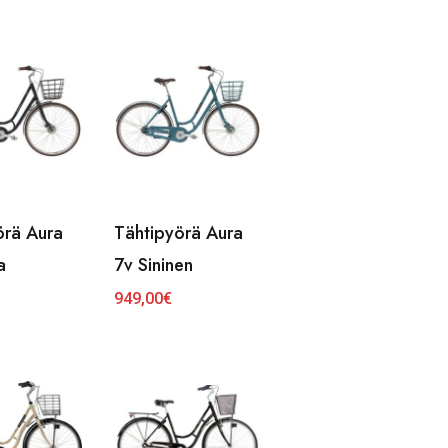
örä Aura
Tähtipyörä Aura
a
7v Sininen
949,00
€