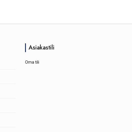
Asiakastili
Oma tili