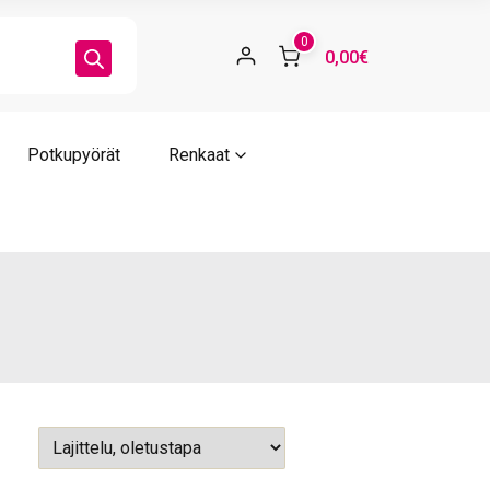
0
0,00€
Potkupyörät
Renkaat