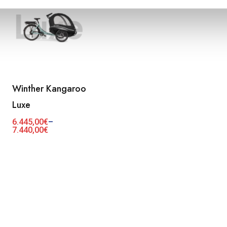
tehdä
valinnat
tuotteen
sivulla.
Winther Kangaroo
Tällä
Luxe
tuotteella
on
6.445,00
€
–
Hintaluokka:
7.440,00
€
useampi
6.445,00€
-
muunnelma.
7.440,00€
Voit
tehdä
valinnat
tuotteen