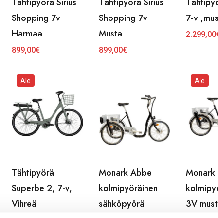
Tähtipyörä Sirius
Tähtipyörä Sirius
Tähtipyö
Shopping 7v
Shopping 7v
7-v ,mu
Harmaa
Musta
2.299,00
Alkuperä
Nykyinen
hinta
hinta
899,00
€
899,00
€
oli:
on:
2.559,00
2.299,00
Ale
Ale
Tähtipyörä
Monark Abbe
Monark
Superbe 2, 7-v,
kolmipyöräinen
kolmipy
Vihreä
sähköpyörä
3V must