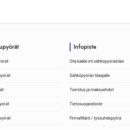
upyörät
Infopiste
örät
Ota kaikki irti sähköpyörästäsi
pyörät
Sähköpyörän tilaajalle
ät
Toimitus ja maksuehdot
yörät
Tietosuojaseloste
yörät
Firmafillarit / työsuhdepyörä