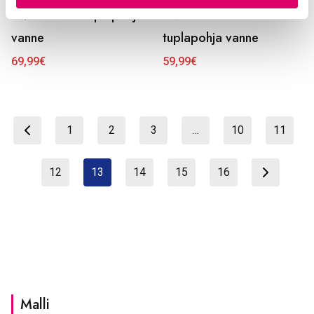
1-V Shimano tuplapohja
7-v kiertein 28″
vanne
tuplapohja vanne
69,99
€
59,99
€
1
2
3
…
10
11
12
13
14
15
16
Malli