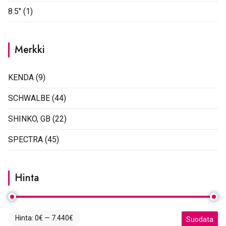
8.5"
(1)
Merkki
KENDA
(9)
SCHWALBE
(44)
SHINKO, GB
(22)
SPECTRA
(45)
Hinta
Hinta:
0€
—
7.440€
Minimihinta
Maksimihint
Suodata