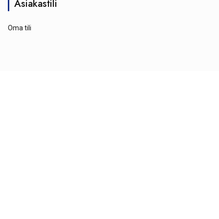
Asiakastili
Oma tili
© Tähtipyörä 2026