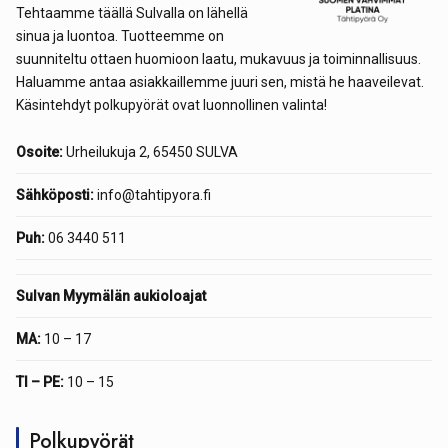
Tehtaamme täällä Sulvalla on lähellä
sinua ja luontoa. Tuotteemme on
suunniteltu ottaen huomioon laatu, mukavuus ja toiminnallisuus.
Haluamme antaa asiakkaillemme juuri sen, mistä he haaveilevat.
Käsintehdyt polkupyörät ovat luonnollinen valinta!
Osoite:
Urheilukuja 2, 65450 SULVA
Sähköposti:
info@tahtipyora.fi
Puh:
06 3440 511
Sulvan Myymälän aukioloajat
MA:
10 – 17
TI – PE:
10 – 15
Polkupyörät