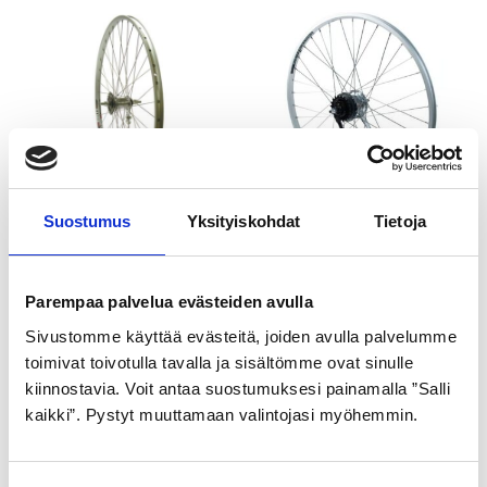
Suostumus
Yksityiskohdat
Tietoja
TAKAPYÖRÄ 559 hopea
TAKAPYÖRÄ 559 hopea
1-V Shimano 26”
Nexus-7 SHIMANO
Parempaa palvelua evästeiden avulla
tuplapohja vanne
59,99
€
Sivustomme käyttää evästeitä, joiden avulla palvelumme
169,99
€
toimivat toivotulla tavalla ja sisältömme ovat sinulle
kiinnostavia. Voit antaa suostumuksesi painamalla ”Salli
kaikki”. Pystyt muuttamaan valintojasi myöhemmin.