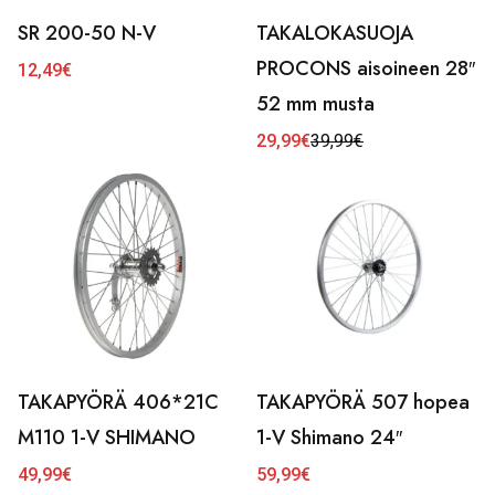
SR 200-50 N-V
TAKALOKASUOJA
PROCONS aisoineen 28″
12,49
€
52 mm musta
29,99
€
39,99
€
Alkuperäinen
Nykyinen
hinta
hinta
oli:
on:
39,99€.
29,99€.
TAKAPYÖRÄ 406*21C
TAKAPYÖRÄ 507 hopea
M110 1-V SHIMANO
1-V Shimano 24″
49,99
€
59,99
€