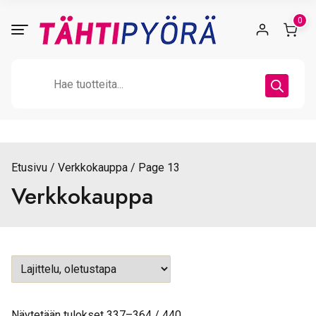
Skip
0
to
content
Products
search
Etusivu
Verkkokauppa
Page 13
Verkkokauppa
Näytetään tulokset 337–364 / 440