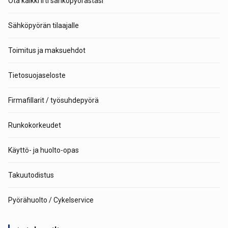
Ota kaikki irti sähköpyörästäsi
Sähköpyörän tilaajalle
Toimitus ja maksuehdot
Tietosuojaseloste
Firmafillarit / työsuhdepyörä
Runkokorkeudet
Käyttö- ja huolto-opas
Takuutodistus
Pyörähuolto / Cykelservice