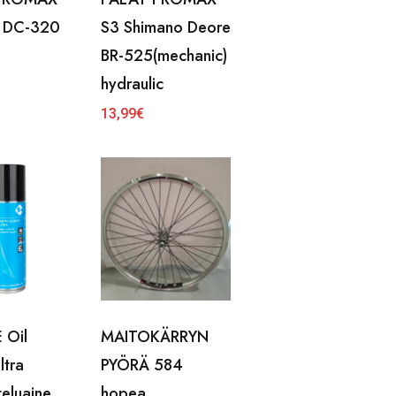
i DC-320
S3 Shimano Deore
BR-525(mechanic)
hydraulic
13,99
€
 Oil
MAITOKÄRRYN
ltra
PYÖRÄ 584
teluaine
hopea