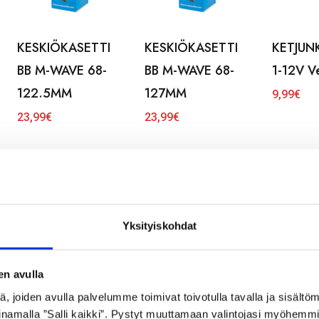
KESKIÖKASETTI
KESKIÖKASETTI
KETJUN
BB M-WAVE 68-
BB M-WAVE 68-
1-12V V
122.5MM
127MM
9,99
€
23,99
€
23,99
€
Yksityiskohdat
en avulla
LEVYJARRU
LEVYJARRU eteen
LEVYJA
 joiden avulla palvelumme toimivat toivotulla tavalla ja sisältöm
namalla ”Salli kaikki”. Pystyt muuttamaan valintojasi myöhemmi