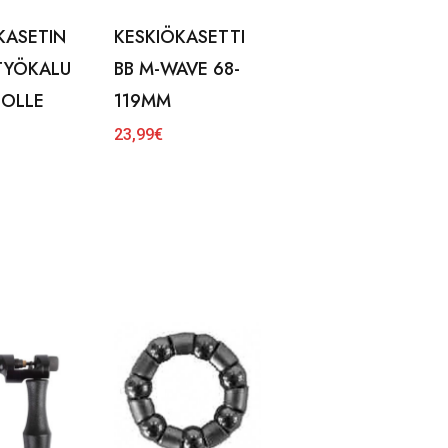
KASETIN
KESKIÖKASETTI
TYÖKALU
BB M-WAVE 68-
NOLLE
119MM
23,99
€