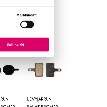
inen
hydraullinen
 160mm
180MM
 jarrupalat
Markkinointi
61,99
€
tu 180mm
Salli kaikki
RRUN
LEVYJARRUN
PROMAX
PALAT PROMAX