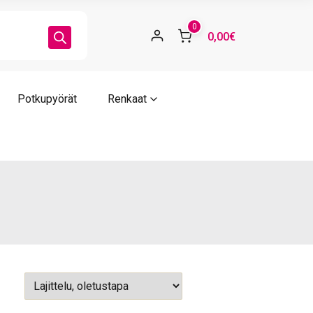
0
0,00€
Potkupyörät
Renkaat