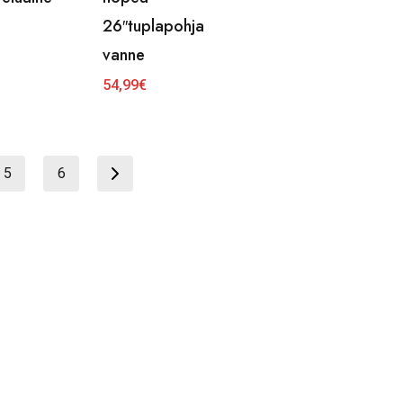
26″tuplapohja
vanne
54,99
€
5
6