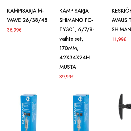
KAMPISARJA M-
KAMPISARJA
KESKIÖ
WAVE 26/38/48
SHIMANO FC-
AVAUS 
TY301, 6/7/8-
SHIMA
36,99
€
vaihteiset,
11,99
€
170MM,
42X34X24H
MUSTA
39,99
€