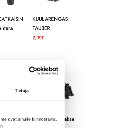
KATKAISIN
KUULARENGAS
entura
FAUBER
2,99
€
Tietoja
RRU
LEVYJARRU taakse
me ovat sinulle kiinnostavia.
n.