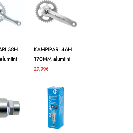
ARI 38H
KAMPIPARI 46H
lumiini
170MM alumiini
29,99
€