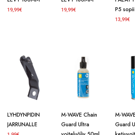
P5 sopi
19,99
€
19,99
€
13,99
€
LYHDYNPIDIN
M-WAVE Chain
M-WAVE
JARRUNALLE
Guard Ultra
Guard U
voiteluöljy 50ml
ketjuvoi
1,99
€