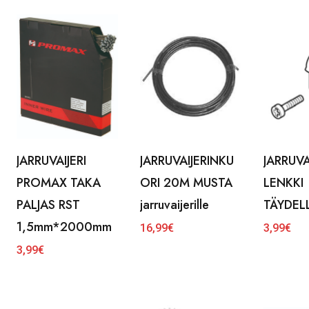
JARRUVAIJERI
JARRUVAIJERINKU
JARRUV
PROMAX TAKA
ORI 20M MUSTA
LENKKI
PALJAS RST
jarruvaijerille
TÄYDEL
1,5mm*2000mm
16,99
€
3,99
€
3,99
€