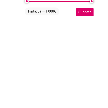
Hinta:
0€
—
1.000€
Minimihinta
Maksimihinta
Suodata