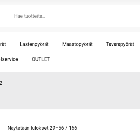
Products
search
rät
Lastenpyörät
Maastopyörät
Tavarapyörät
lservice
OUTLET
2
Näytetään tulokset 29–56 / 166