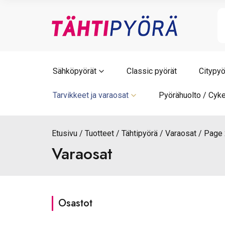
Skip
to
content
Sähköpyörät
Classic pyörät
Citypyö
Tarvikkeet ja varaosat
Pyörähuolto / Cyke
Etusivu
Tuotteet
Tähtipyörä
Varaosat
Page 
Varaosat
Osastot