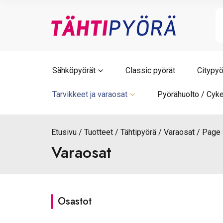
Skip
to
content
Sähköpyörät
Classic pyörät
Citypyö
Tarvikkeet ja varaosat
Pyörähuolto / Cyke
Etusivu
Tuotteet
Tähtipyörä
Varaosat
Page 
Varaosat
Osastot