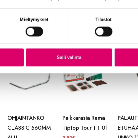
OHJAINTANKO
OHJAINTANKO
OHJAIN
600mm
600mm
600mm 
CITY/HYBRIIDIPYÖ
CITY/HYBRIIDIPYÖ
Mieltymykset
Tilastot
15,99
€
RÄÄN hopea
RÄÄN musta
17,99
€
17,99
€
Salli valinta
OHJAINTANKO
Paikkarasia Rema
PALAUT
CLASSIC 560MM
Tiptop Tour TT 01
ETUHA
ALU
UNKO 1