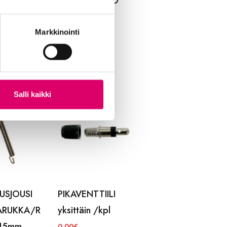
TANKO
OHJAINTANKO
CLASSIC
620mm CITY
hopea suora
Markkinointi
17,99
€
Salli kaikki
USJOUSI
PIKAVENTTIILI
ARUKKA/R
yksittäin /kpl
15mm