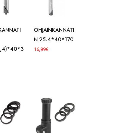
KANNATI
OHJAINKANNATI
N 25.4*40*170
5,4)*40*3
16,99
€