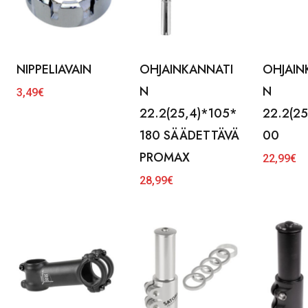
NIPPELIAVAIN
OHJAINKANNATI
OHJAIN
N
N
3,49
€
22.2(25,4)*105*
22.2(2
180 SÄÄDETTÄVÄ
00
PROMAX
22,99
€
28,99
€