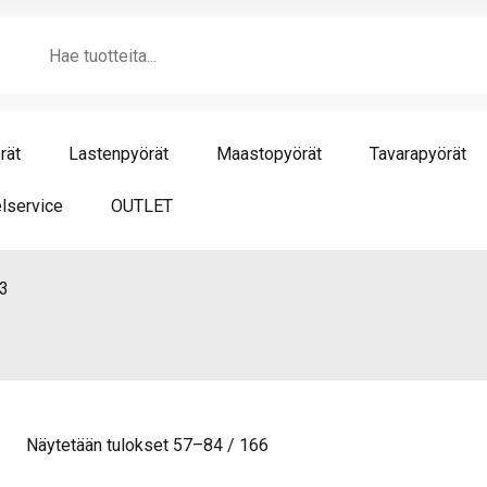
Products
search
rät
Lastenpyörät
Maastopyörät
Tavarapyörät
lservice
OUTLET
3
Näytetään tulokset 57–84 / 166