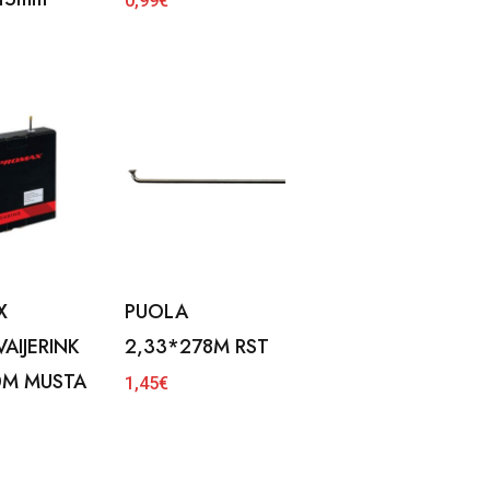
0,99
€
X
PUOLA
AIJERINK
2,33*278M RST
0M MUSTA
1,45
€