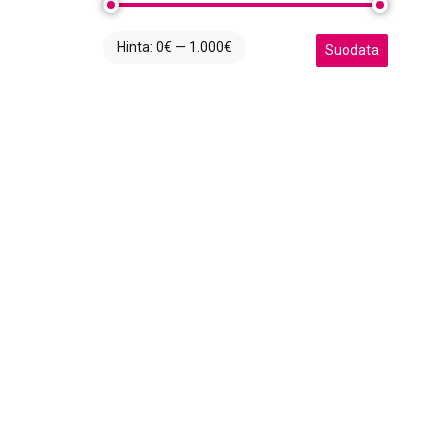
Hinta:
0€
—
1.000€
Minimihinta
Maksimihinta
Suodata