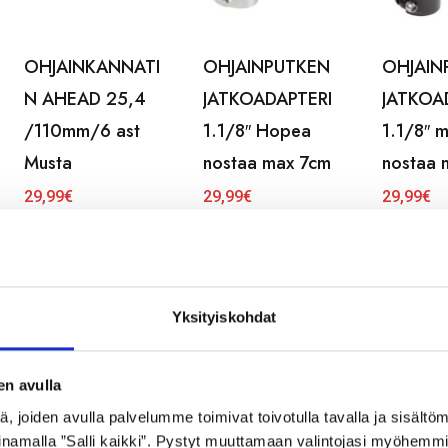
OHJAINKANNATI
OHJAINPUTKEN
OHJAIN
N AHEAD 25,4
JATKOADAPTERI
JATKOA
/110mm/6 ast
1.1/8″ Hopea
1.1/8″ 
Musta
nostaa max 7cm
nostaa 
29,99
€
29,99
€
29,99
€
Yksityiskohdat
en avulla
 joiden avulla palvelumme toimivat toivotulla tavalla ja sisältöm
namalla ”Salli kaikki”. Pystyt muuttamaan valintojasi myöhemmi