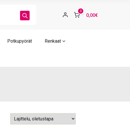
0
0,00€
Potkupyörät
Renkaat