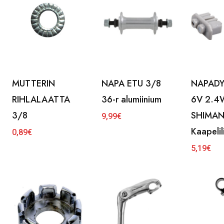
MUTTERIN
NAPA ETU 3/8
NAPAD
RIHLALAATTA
36-r alumiinium
6V 2.4
3/8
SHIMA
9,99
€
Kaapelili
0,89
€
5,19
€