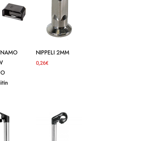
YNAMO
NIPPELI 2MM
W
0,26
€
NO
itin