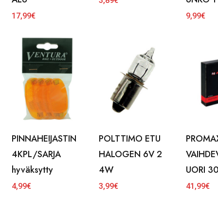
3,89
€
17,99
€
9,99
€
PINNAHEIJASTIN
POLTTIMO ETU
PROMA
4KPL/SARJA
HALOGEN 6V 2
VAIHDEV
hyväksytty
4W
UORI 3
4,99
€
3,99
€
41,99
€